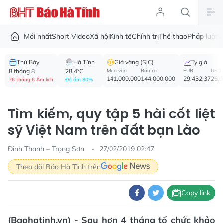
Mới nhất
Short Video
Xã hội
Kinh tế
Chính trị
Thể thao
Pháp luật
V
Thứ Bảy
Hà Tĩnh
Giá vàng (SJC)
Tỷ giá
8 tháng 8
28.4°C
Mua vào
Bán ra
EUR
USD
141,000,000
144,000,000
29,432.37
26,
26 tháng 6 Âm lịch
Độ ẩm 80%
Tìm kiếm, quy tập 5 hài cốt liệt
sỹ Việt Nam trên đất bạn Lào
Đinh Thanh – Trọng Sơn
27/02/2019 02:47
Theo dõi Báo Hà Tĩnh trên
Copy link
(Baohatinh.vn) - Sau hơn 4 tháng tổ chức khảo