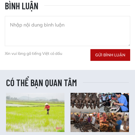
BÌNH LUẬN
Xin vui lòng gõ tiếng Việt có dấu
GỬI BÌNH LUẬN
CÓ THỂ BẠN QUAN TÂM