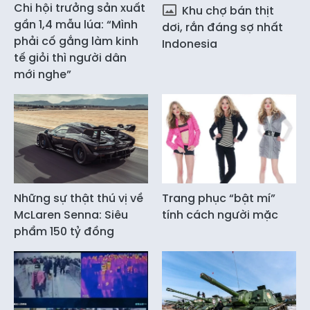
Chi hội trưởng sản xuất
Khu chợ bán thịt
gần 1,4 mẫu lúa: “Mình
dơi, rắn đáng sợ nhất
phải cố gắng làm kinh
Indonesia
tế giỏi thì người dân
mới nghe”
Những sự thật thú vị về
Trang phục “bật mí”
McLaren Senna: Siêu
tính cách người mặc
phẩm 150 tỷ đồng