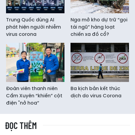
Trung Quốc dùng AI
Nga mở kho dự trữ “gọi
phát hiện người nhiễm
tái ngũ” hàng loạt
virus corona
chiến xa đồ cổ?
Đoàn viên thanh niên
Ba kịch bản kết thúc
Cẩm Xuyên “khiến” cột
dịch do virus Corona
điện "nở hoa”
ĐỌC THÊM