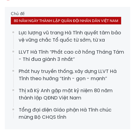
Chủ đề
80 NĂM NGÀY THÀNH LẬP QUÂN ĐỘI NHÂN DÂN VIỆT NAM
Lực lượng vũ trang Hà Tĩnh quyết tâm bảo
vệ vững chắc Tổ quốc từ sớm, từ xa
LLVT Hà Tĩnh “Phất cao cờ hồng Tháng Tám
- Thi đua giành 3 nhất”
Phát huy truyền thống, xây dựng LLVT Hà
Tĩnh theo hướng “tinh - gọn - mạnh”
Thị xã Kỳ Anh gặp mặt kỷ niệm 80 năm
thành lập QĐND Việt Nam
Tổng đại diện Giáo phận Hà Tĩnh chúc
mừng Bộ CHQS tỉnh