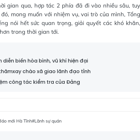
i gian qua, hợp tác 2 phía đã đi vào nhiều sâu, tu
 đó, mong muốn với nhiệm vụ, vai trò của mình, Tổn
g nói hết sức quan trọng, giải quyết các khó khăn
ơn trong thời gian tới.
diễn biến hòa bình, vũ khí hiện đại
khămxay chào xã giao lãnh đạo tỉnh
iệm công tác kiểm tra của Đảng
Báo mới Hà Tĩnh
#Lãnh sự quán