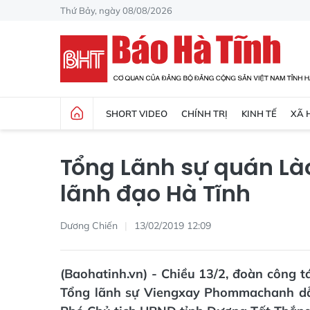
Thứ Bảy, ngày 08/08/2026
SHORT VIDEO
CHÍNH TRỊ
KINH TẾ
XÃ 
Tổng Lãnh sự quán Là
lãnh đạo Hà Tĩnh
Dương Chiến
13/02/2019 12:09
(Baohatinh.vn) - Chiều 13/2, đoàn công
Tổng lãnh sự Viengxay Phommachanh dẫn