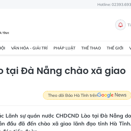
Hotline: 02393.69
T
HỘI
VĂN HÓA - GIẢI TRÍ
PHÁP LUẬT
THỂ THAO
THẾ GIỚI
o tại Đà Nẵng chào xã giao
Theo dõi Báo Hà Tĩnh trên
 tác Lãnh sự quán nước CHDCND Lào tại Đà Nẵng d
 đầu đã đến chào xã giao lãnh đạo tỉnh Hà Tĩnh