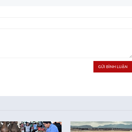
GỬI BÌNH LUẬN