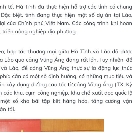
h tế, Hà Tĩnh đã thực hiện hỗ trợ các tỉnh có chun
Đặc biệt, tỉnh đang thực hiện một số dự án tại Lào
ại của Chính phủ Việt Nam. Các công trình khi hoà
 triển nông nghiệp địa phương.
o, hợp tác thương mại giữa Hà Tĩnh và Lào đã đượ
a Lào qua cảng Vũng Áng đang rất lớn. Tuy nhiên, đ
và Lào, để cảng Vũng Áng thực sự là động lực thú
phía cần có một số định hướng, có những mục tiêu v
 án xây dựng đường cao tốc từ cảng Vũng Áng (TX. K
 các khu, cụm công nghiệp, khu chế xuất dọc quốc l
 một số kho bãi tập kết hàng hóa, tăng cường vậ
n tải.