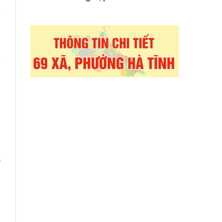
y
à
n
c
,
u
g
o