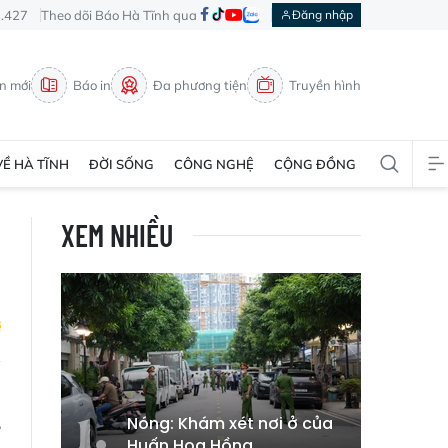
3.427
Theo dõi Báo Hà Tĩnh qua
Đăng nhập
in mới
Báo in
Đa phương tiện
Truyền hình
VỀ HÀ TĨNH
ĐỜI SỐNG
CÔNG NGHỆ
CỘNG ĐỒNG
XEM NHIỀU
o
.
Nóng: Khám xét nơi ở của
Huấn Hoa Hồng