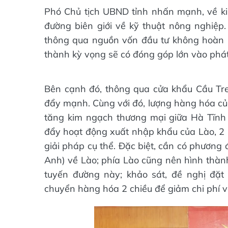
Phó Chủ tịch UBND tỉnh nhấn mạnh, về kin
đường biên giới về kỹ thuật nông nghiệp. 
thông qua nguồn vốn đầu tư không hoàn l
thành kỳ vọng sẽ có đóng góp lớn vào phát
Bên cạnh đó, thông qua cửa khẩu Cầu Tre
đẩy mạnh. Cùng với đó, lượng hàng hóa củ
tăng kim ngạch thương mại giữa Hà Tĩnh 
đẩy hoạt động xuất nhập khẩu của Lào, 2 
giải pháp cụ thể. Đặc biệt, cần có phương
Anh) về Lào; phía Lào cũng nên hình thành
tuyến đường này; khảo sát, đề nghị đặt
chuyển hàng hóa 2 chiều để giảm chi phí vậ