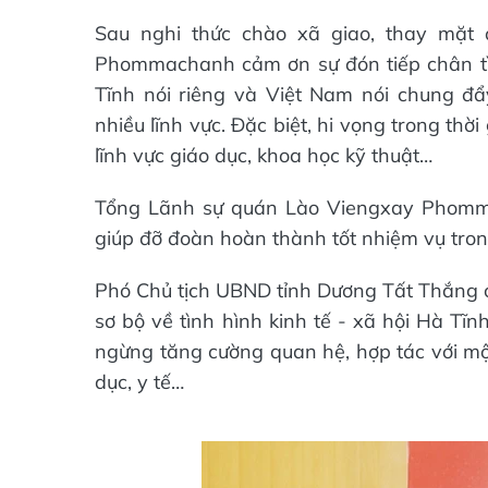
Sau nghi thức chào xã giao, thay mặt
Phommachanh cảm ơn sự đón tiếp chân tì
Tĩnh nói riêng và Việt Nam nói chung đẩ
nhiều lĩnh vực. Đặc biệt, hi vọng trong thờ
lĩnh vực giáo dục, khoa học kỹ thuật…
Tổng Lãnh sự quán Lào Viengxay Phomm
giúp đỡ đoàn hoàn thành tốt nhiệm vụ tron
Phó Chủ tịch UBND tỉnh Dương Tất Thắng c
sơ bộ về tình hình kinh tế - xã hội Hà Tĩn
ngừng tăng cường quan hệ, hợp tác với một 
dục, y tế…