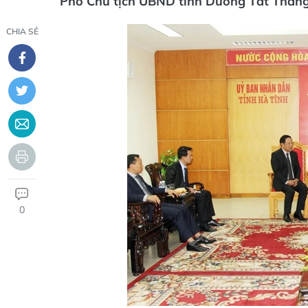
Phó Chủ tịch UBND tỉnh Dương Tất Thắng
CHIA SẺ
0