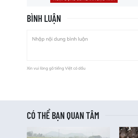
BÌNH LUẬN
Xin vui lòng gõ tiếng Việt có dấu
CÓ THỂ BẠN QUAN TÂM