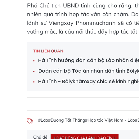
Phó Chủ tịch UBND tỉnh cũng cho rằng, thờ
nhiên quá trình hợp tác vẫn còn chậm. Do
lãnh sự Viengxay Phommachanh sẽ có tiến
vướng mắc, là cầu nối thúc đẩy hợp tác tốt h
TIN LIÊN QUAN
Hà Tĩnh hướng dẫn cán bộ Lào nhận diện 
Đoàn cán bộ Tòa án nhân dân tỉnh Bôly
Hà Tĩnh - Bôlykhămxay chia sẻ kinh ngh
#Lào
#Dương Tất Thắng
#Hợp tác Việt Nam - Lào
#
Chủ đề
HOẠT ĐỘNG CỦA LÃNH ĐẠO TỈNH