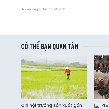
Xin vui lòng gõ tiếng Việt có dấu
CÓ THỂ BẠN QUAN TÂM
Chi hội trưởng sản xuất gần
Khu 