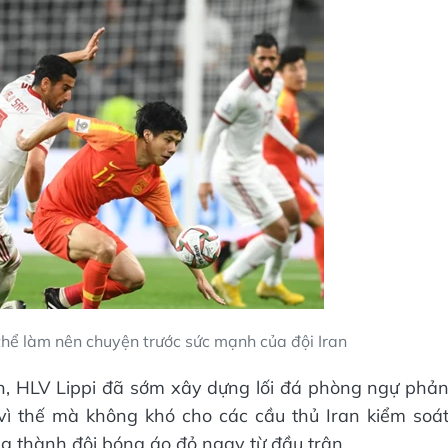
hể làm nên chuyện trước sức mạnh của đội Iran
n, HLV Lippi đã sớm xây dựng lối đá phòng ngự phả
vì thế mà không khó cho các cầu thủ Iran kiểm soá
g thành đội bóng áo đỏ ngay từ đầu trận.