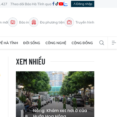
3.427
Theo dõi Báo Hà Tĩnh qua
Đăng nhập
in mới
Báo in
Đa phương tiện
Truyền hình
VỀ HÀ TĨNH
ĐỜI SỐNG
CÔNG NGHỆ
CỘNG ĐỒNG
XEM NHIỀU
a
g
Nóng: Khám xét nơi ở của
Huấn Hoa Hồng