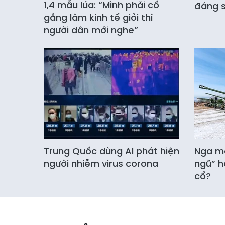
1,4 mẫu lúa: “Mình phải cố
đáng s
gắng làm kinh tế giỏi thì
người dân mới nghe”
Trung Quốc dùng AI phát hiện
Nga mở
người nhiễm virus corona
ngũ” h
cổ?