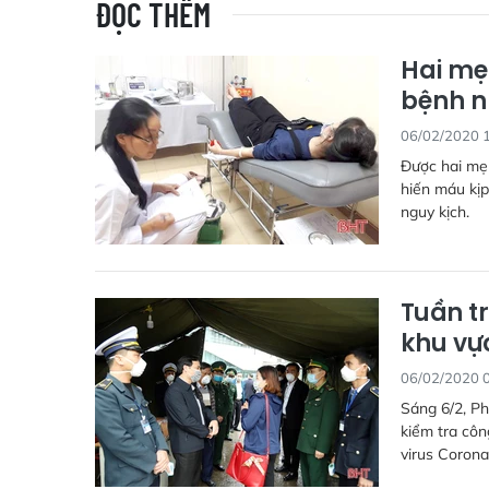
ĐỌC THÊM
Hai mẹ
bệnh 
06/02/2020 
Được hai mẹ
hiến máu kịp
nguy kịch.
Tuần t
khu vự
06/02/2020 
Sáng 6/2, P
kiểm tra cô
virus Corona