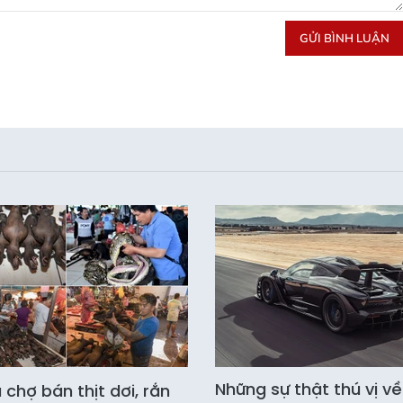
GỬI BÌNH LUẬN
Những sự thật thú vị về
chợ bán thịt dơi, rắn