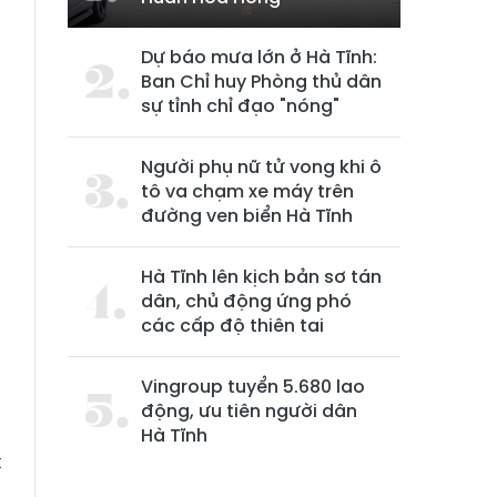
Dự báo mưa lớn ở Hà Tĩnh:
Ban Chỉ huy Phòng thủ dân
sự tỉnh chỉ đạo "nóng"
Người phụ nữ tử vong khi ô
tô va chạm xe máy trên
đường ven biển Hà Tĩnh
Hà Tĩnh lên kịch bản sơ tán
dân, chủ động ứng phó
các cấp độ thiên tai
Vingroup tuyển 5.680 lao
động, ưu tiên người dân
n
Hà Tĩnh
t