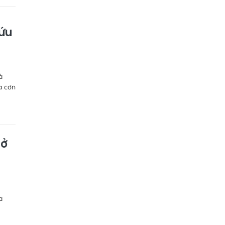
cứu
à
a cơn
mở
a