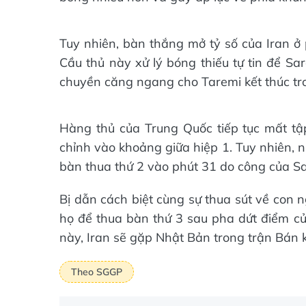
Tuy nhiên, bàn thắng mở tỷ số của Iran ở 
Cầu thủ này xử lý bóng thiếu tự tin để S
chuyền căng ngang cho Taremi kết thúc tron
Hàng thủ của Trung Quốc tiếp tục mất tập 
chỉnh vào khoảng giữa hiệp 1. Tuy nhiên, 
bàn thua thứ 2 vào phút 31 do công của S
Bị dẫn cách biệt cùng sự thua sút về con n
họ để thua bàn thứ 3 sau pha dứt điểm củ
này, Iran sẽ gặp Nhật Bản trong trận Bán k
Theo SGGP