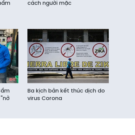
phẩm
cách người mặc
 Cẩm
Ba kịch bản kết thúc dịch do
 "nở
virus Corona