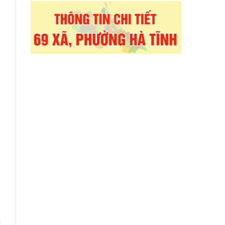
.
g
u
y
à
n