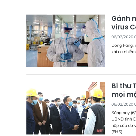
Gánh n
virus 
06/02/2020 
Dong Fang, m
khi ca nhiễm
Bí thư
mọi mặ
06/02/2020 
Sáng nay (6/
UBND tỉnh Đ
hấp cấp do 
(FHS).