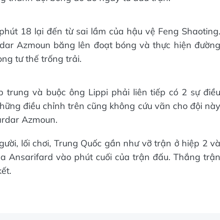
phút 18 lại đến từ sai lầm của hậu vệ Feng Shaoting
ardar Azmoun băng lên đoạt bóng và thực hiện đườn
g tư thế trống trải.
trung và buộc ông Lippi phải liên tiếp có 2 sự điề
những điều chỉnh trên cũng không cứu vãn cho đội nà
ardar Azmoun.
gười, lối chơi, Trung Quốc gần như vỡ trận ở hiệp 2 v
a Ansarifard vào phút cuối của trận đấu. Thắng trậ
ết.