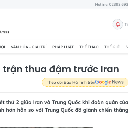
Hotline: 02393.69
T
HỘI
VĂN HÓA - GIẢI TRÍ
PHÁP LUẬT
THỂ THAO
THẾ GIỚI
u trận thua đậm trước Iran
Theo dõi Báo Hà Tĩnh trên
ết thứ 2 giữa Iran và Trung Quốc khi đoàn quân củ
h hơn hẳn so với Trung Quốc đã giành chiến thắn