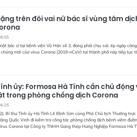
ặng trên đôi vai nữ bác sĩ vùng tâm dịc
Corona
06:55
ột bác sĩ tại bệnh viện Vũ Hán số 3, đang phải chịu sức ép ngày càng
 chủng mới của virus Corona (2019-nCoV) tại thành phố này tiếp tục t
 Tỉnh ủy: Formosa Hà Tĩnh cần chủ động 
t trong phòng chống dịch Corona
06:25
2), Bí thư Tỉnh ủy Hà Tĩnh Lê Đình Sơn cùng Phó Chủ tịch Thường trực
ặng Quốc Vinh đi kiểm tra công tác phòng chống dịch bệnh viêm đườ
virus Corona tại Công ty TNHH Gang thép Hưng Nghiệp Formosa Hà T