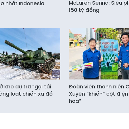
McLaren Senna: Siêu 
ợ nhất Indonesia
150 tỷ đồng
 kho dự trữ “gọi tái
Đoàn viên thanh niên
àng loạt chiến xa đồ
Xuyên “khiến” cột điện
hoa”