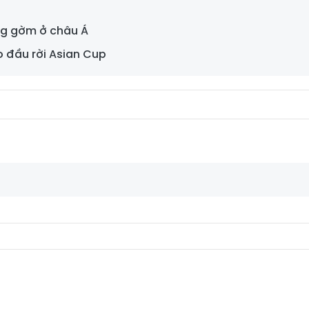
áng gờm ở châu Á
o đầu rời Asian Cup