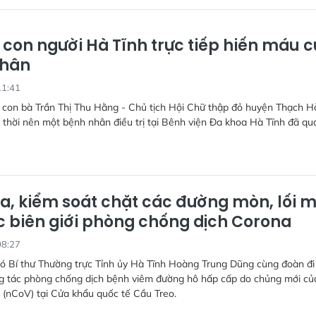
 con người Hà Tĩnh trực tiếp hiến máu 
nhân
11:41
 con bà Trần Thị Thu Hằng - Chủ tịch Hội Chữ thập đỏ huyện Thạch H
 thời nên một bệnh nhân điều trị tại Bênh viện Đa khoa Hà Tĩnh đã qu
ra, kiểm soát chặt các đường mòn, lối 
c biên giới phòng chống dịch Corona
08:27
hó Bí thư Thường trực Tỉnh ủy Hà Tĩnh Hoàng Trung Dũng cùng đoàn đi
ng tác phòng chống dịch bệnh viêm đường hô hấp cấp do chủng mới củ
 (nCoV) tại Cửa khẩu quốc tế Cầu Treo.