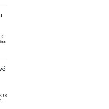
h
 lớn
ăng.
về
ng hô
ĩnh