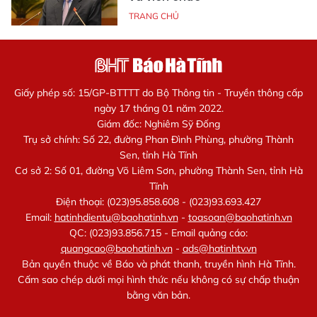
TRANG CHỦ
Giấy phép số: 15/GP-BTTTT do Bộ Thông tin - Truyền thông cấp
ngày 17 tháng 01 năm 2022.
Giám đốc: Nghiêm Sỹ Đống
Trụ sở chính: Số 22, đường Phan Đình Phùng, phường Thành
Sen, tỉnh Hà Tĩnh
Cơ sở 2: Số 01, đường Võ Liêm Sơn, phường Thành Sen, tỉnh Hà
Tĩnh
Điện thoại: (023)95.858.608 - (023)93.693.427
Email:
hatinhdientu@baohatinh.vn
-
toasoan@baohatinh.vn
QC: (023)93.856.715 - Email quảng cáo:
quangcao@baohatinh.vn
-
ads@hatinhtv.vn
Bản quyền thuộc về Báo và phát thanh, truyền hình Hà Tĩnh.
Cấm sao chép dưới mọi hình thức nếu không có sự chấp thuận
bằng văn bản.