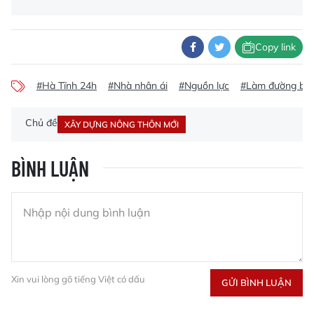
Copy link
#Hà Tĩnh 24h
#Nhà nhân ái
#Nguồn lực
#Làm đường bê 
Chủ đề
XÂY DỰNG NÔNG THÔN MỚI
BÌNH LUẬN
Xin vui lòng gõ tiếng Việt có dấu
GỬI BÌNH LUẬN