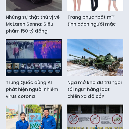
Những sự thật thú vị về
Trang phục “bật mí”
McLaren Senna: Siêu
tính cách người mặc
phẩm 150 tỷ đồng
Trung Quốc dùng AI
Nga mở kho dự trữ “gọi
phát hiện người nhiễm
tái ngũ” hàng loạt
virus corona
chiến xa đồ cổ?