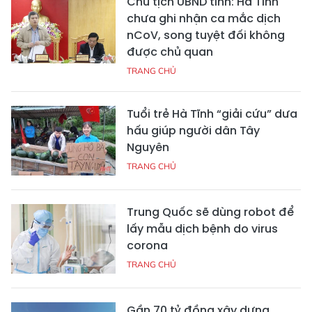
Chủ tịch UBND tỉnh: Hà Tĩnh
chưa ghi nhận ca mắc dịch
nCoV, song tuyệt đối không
được chủ quan
TRANG CHỦ
Tuổi trẻ Hà Tĩnh “giải cứu” dưa
hấu giúp người dân Tây
Nguyên
TRANG CHỦ
Trung Quốc sẽ dùng robot để
lấy mẫu dịch bệnh do virus
corona
TRANG CHỦ
Gần 70 tỷ đồng xây dựng