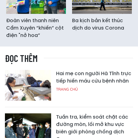
Đoàn viên thanh niên
Ba kịch bản kết thúc
Cẩm Xuyên “khiến” cột
dịch do virus Corona
điện "nở hoa”
ĐỌC THÊM
Hai mẹ con người Hà Tĩnh trực
tiếp hiến máu cứu bệnh nhân
TRANG CHỦ
Tuần tra, kiểm soát chặt các
đường mòn, lối mở khu vực
biên giới phòng chống dịch