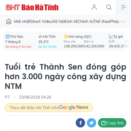
Mới nhất
Short Video
Xã hội
Kinh tế
Chính trị
Thể thao
Pháp luật
V
Thứ Sáu
Hà Tĩnh
Giá vàng (SJC)
Tỷ giá
7 tháng 8
25.3°C
Mua vào
Bán ra
EUR
USD
139,200,000
142,200,000
29,432.37
26,
25 tháng 6 Âm lịch
Độ ẩm 95.8%
Tuổi trẻ Thành Sen đóng góp
hơn 3.000 ngày công xây dựng
NTM
P.T
23/06/2018 04:26
Theo dõi Báo Hà Tĩnh trên
Copy link