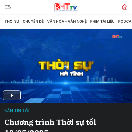
THỜI SỰ
CHUYÊN ĐỀ
VĂN HÓA - VĂN NGHỆ
PHIM TÀI LIỆU
PODCA
BẢN TIN TỐI
Chương trình Thời sự tối