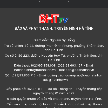
BÁO VÀ PHÁT THANH, TRUYỀN HÌNH HÀ TĨNH
Giám đốc: Nghiêm Sỹ Đống
Trụ sở chính: Số 22, đường Phan Đình Phùng, phường Thành Sen,
tỉnh Hà Tĩnh
Cơ sở 2: Số 223, đường Nguyễn Huy Tự, phường Thành Sen, tỉnh
Hà Tĩnh
Điện thoại: (023)95.858.608, (023)93.693.427 - Email:
hatinhdientu@baohatinh.vn - toasoan@baohatinh.vn
QC: (023)93.856.715 - Email quảng cáo: quangcao@baohatinh.vn
- ads@hatinhtv.vn
Giấy phép số: 15/GP-BTTTT do Bộ Thông tin - Truyền thông cấp
ngày 17 tháng 01 năm 2022.
© Bản quyền thuộc về Báo và phát thanh, truyền hình Hà Tĩnh.
Cấm sao chép dưới mọi hình thức nếu không có sự chấp thuận