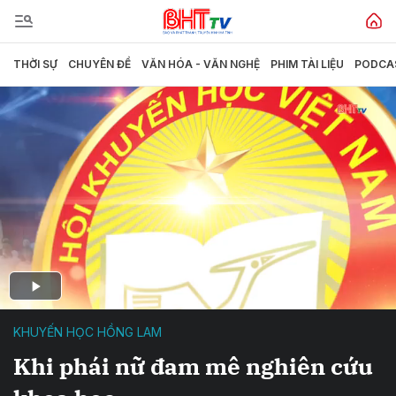
THỜI SỰ
CHUYÊN ĐỀ
VĂN HÓA - VĂN NGHỆ
PHIM TÀI LIỆU
PODCA
KHUYẾN HỌC HỒNG LAM
Khi phái nữ đam mê nghiên cứu