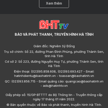
Xem thêm
BÁO VÀ PHÁT THANH, TRUYỀN HÌNH HÀ TĨNH
Giám đốc: Nghiêm Sỹ Đống
Trụ sở chính: Số 22, đường Phan Đình Phùng, phường Thành Sen,
tỉnh Hà Tĩnh
Cơ sở 2: Số 223, đường Nguyễn Huy Tự, phường Thành Sen, tỉnh
Hà Tĩnh
Điện thoại: (023)95.858.608, (023)93.693.427 - Email:
hatinhdientu@baohatinh.vn - toasoan@baohatinh.vn
QC: (023)93.856.715 - Email quảng cáo: quangcao@baohatinh.vn
- ads@hatinhtv.vn
Giấy phép số: 15/GP-BTTTT do Bộ Thông tin - Truyền thông cấp
ngày 17 tháng 01 năm 2022.
© Bản quyền thuộc về Báo và phát thanh, truyền hình Hà Tĩnh.