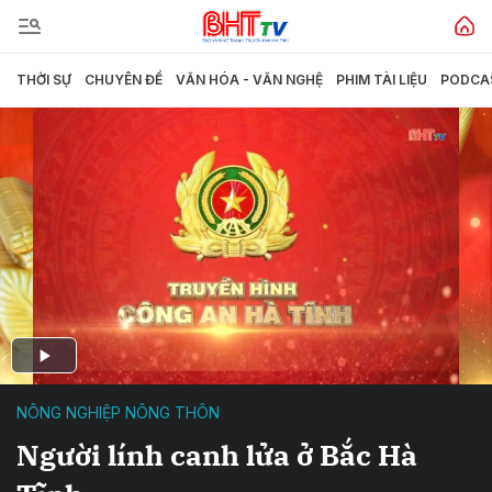
THỜI SỰ
CHUYÊN ĐỀ
VĂN HÓA - VĂN NGHỆ
PHIM TÀI LIỆU
PODCA
NÔNG NGHIỆP NÔNG THÔN
Người lính canh lửa ở Bắc Hà