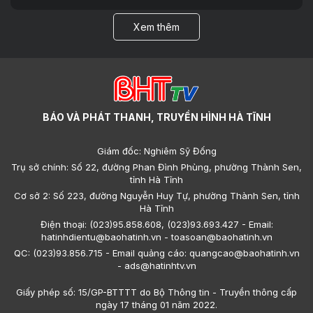
Xem thêm
BÁO VÀ PHÁT THANH, TRUYỀN HÌNH HÀ TĨNH
Giám đốc: Nghiêm Sỹ Đống
Trụ sở chính: Số 22, đường Phan Đình Phùng, phường Thành Sen,
tỉnh Hà Tĩnh
Cơ sở 2: Số 223, đường Nguyễn Huy Tự, phường Thành Sen, tỉnh
Hà Tĩnh
Điện thoại: (023)95.858.608, (023)93.693.427 - Email:
hatinhdientu@baohatinh.vn - toasoan@baohatinh.vn
QC: (023)93.856.715 - Email quảng cáo: quangcao@baohatinh.vn
- ads@hatinhtv.vn
Giấy phép số: 15/GP-BTTTT do Bộ Thông tin - Truyền thông cấp
ngày 17 tháng 01 năm 2022.