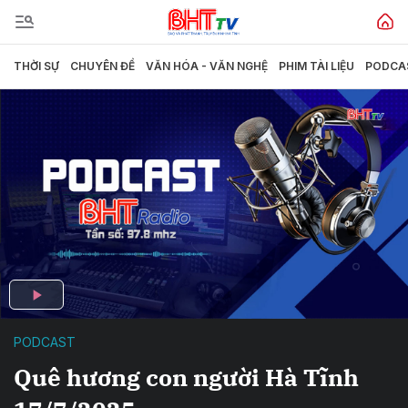
THỜI SỰ
CHUYÊN ĐỀ
VĂN HÓA - VĂN NGHỆ
PHIM TÀI LIỆU
PODCA
PODCAST
Quê hương con người Hà Tĩnh