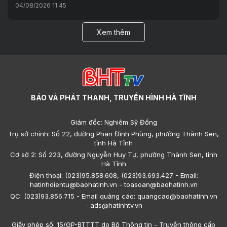
04/08/2026 11:45
Xem thêm
BÁO VÀ PHÁT THANH, TRUYỀN HÌNH HÀ TĨNH
Giám đốc: Nghiêm Sỹ Đống
Trụ sở chính: Số 22, đường Phan Đình Phùng, phường Thành Sen,
tỉnh Hà Tĩnh
Cơ sở 2: Số 223, đường Nguyễn Huy Tự, phường Thành Sen, tỉnh
Hà Tĩnh
Điện thoại: (023)95.858.608, (023)93.693.427 - Email:
hatinhdientu@baohatinh.vn - toasoan@baohatinh.vn
QC: (023)93.856.715 - Email quảng cáo: quangcao@baohatinh.vn
- ads@hatinhtv.vn
Giấy phép số: 15/GP-BTTTT do Bộ Thông tin - Truyền thông cấp