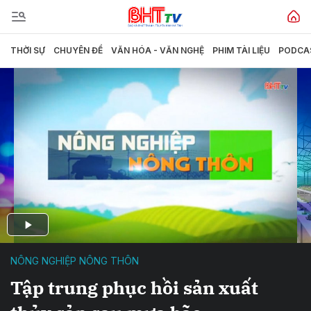
THỜI SỰ
CHUYÊN ĐỀ
VĂN HÓA - VĂN NGHỆ
PHIM TÀI LIỆU
PODCA
NÔNG NGHIỆP NÔNG THÔN
Tập trung phục hồi sản xuất