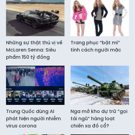
Những sự thật thú vị về
Trang phục “bật mí”
McLaren Senna: Siêu
tính cách người mặc
phẩm 150 tỷ đồng
Trung Quốc dùng AI
Nga mở kho dự trữ “gọi
phát hiện người nhiễm
tái ngũ” hàng loạt
virus corona
chiến xa đồ cổ?