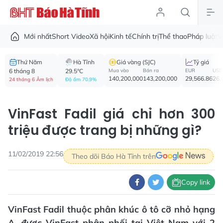
Mới nhất
Short Video
Xã hội
Kinh tế
Chính trị
Thể thao
Pháp luật
V
Thứ Năm
Hà Tĩnh
Giá vàng (SJC)
Tỷ giá
6 tháng 8
29.5°C
Mua vào
Bán ra
EUR
USD
140,200,000
143,200,000
29,566.86
26,
24 tháng 6 Âm lịch
Độ ẩm 70.9%
VinFast Fadil giá chỉ hơn 300
triệu được trang bị những gì?
11/02/2019 22:56
Theo dõi Báo Hà Tĩnh trên
Copy link
VinFast Fadil thuộc phân khúc ô tô cỡ nhỏ hạng
A, được VinFast phân phối tại Việt Nam với 2