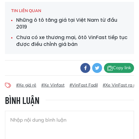
TIN LIÊN QUAN
Những ô tô tăng giá tại Việt Nam từ đầu
2019
Chưa có xe thương mại, ôtô VinFast tiếp tục
được điều chỉnh giá bán
Copy link
#Xe giá rẻ
#Xe Vinfast
#VinFast Fadil
#Xe VinFast ra mắ
BÌNH LUẬN