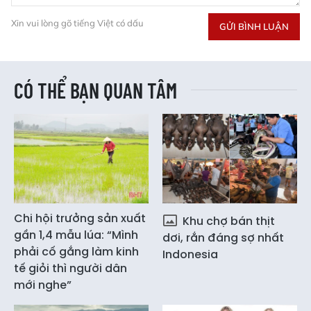
Xin vui lòng gõ tiếng Việt có dấu
GỬI BÌNH LUẬN
CÓ THỂ BẠN QUAN TÂM
Chi hội trưởng sản xuất
Khu chợ bán thịt
gần 1,4 mẫu lúa: “Mình
dơi, rắn đáng sợ nhất
phải cố gắng làm kinh
Indonesia
tế giỏi thì người dân
mới nghe”