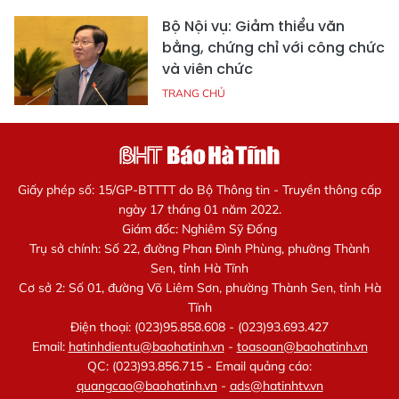
Bộ Nội vụ: Giảm thiểu văn
bằng, chứng chỉ với công chức
và viên chức
TRANG CHỦ
Giấy phép số: 15/GP-BTTTT do Bộ Thông tin - Truyền thông cấp
ngày 17 tháng 01 năm 2022.
Giám đốc: Nghiêm Sỹ Đống
Trụ sở chính: Số 22, đường Phan Đình Phùng, phường Thành
Sen, tỉnh Hà Tĩnh
Cơ sở 2: Số 01, đường Võ Liêm Sơn, phường Thành Sen, tỉnh Hà
Tĩnh
Điện thoại: (023)95.858.608 - (023)93.693.427
Email:
hatinhdientu@baohatinh.vn
-
toasoan@baohatinh.vn
QC: (023)93.856.715 - Email quảng cáo:
quangcao@baohatinh.vn
-
ads@hatinhtv.vn