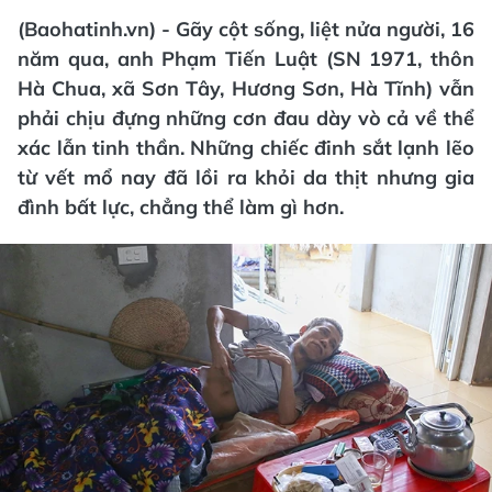
(Baohatinh.vn) - Gãy cột sống, liệt nửa người, 16
năm qua, anh Phạm Tiến Luật (SN 1971, thôn
Hà Chua, xã Sơn Tây, Hương Sơn, Hà Tĩnh) vẫn
phải chịu đựng những cơn đau dày vò cả về thể
xác lẫn tinh thần. Những chiếc đinh sắt lạnh lẽo
từ vết mổ nay đã lồi ra khỏi da thịt nhưng gia
đình bất lực, chẳng thể làm gì hơn.