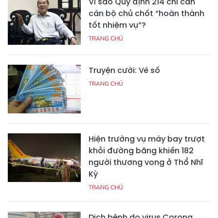
Vì sao Quy định 214 chỉ cần
cán bộ chủ chốt “hoàn thành
tốt nhiệm vụ”?
TRANG CHỦ
Truyện cười: Vé số
TRANG CHỦ
Hiện trường vụ máy bay trượt
khỏi đường băng khiến 182
người thương vong ở Thổ Nhĩ
Kỳ
TRANG CHỦ
Dịch bệnh do virus Corona,