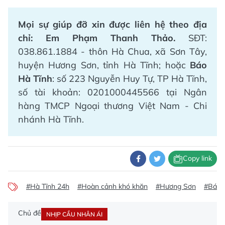
Mọi sự giúp đỡ xin được liên hệ theo địa
chỉ:
Em Phạm Thanh Thảo.
SĐT:
038.861.1884 - thôn Hà Chua, xã Sơn Tây,
huyện Hương Sơn, tỉnh Hà Tĩnh; hoặc
Báo
Hà Tĩnh
: số 223 Nguyễn Huy Tự, TP Hà Tĩnh,
số tài khoản: 0201000445566 tại Ngân
hàng TMCP Ngoại thương Việt Nam - Chi
nhánh Hà Tĩnh.
Copy link
#Hà Tĩnh 24h
#Hoàn cảnh khó khăn
#Hương Sơn
#Báo 
Chủ đề
NHỊP CẦU NHÂN ÁI