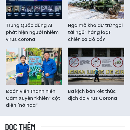
Trung Quốc dùng AI
Nga mở kho dự trữ “gọi
phát hiện người nhiễm
tái ngũ” hàng loạt
virus corona
chiến xa đồ cổ?
Đoàn viên thanh niên
Ba kịch bản kết thúc
Cẩm Xuyên “khiến” cột
dịch do virus Corona
điện "nở hoa”
ĐỌC THÊM