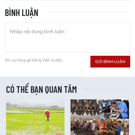
BÌNH LUẬN
Xin vui lòng gõ tiếng Việt có dấu
GỬI BÌNH LUẬN
CÓ THỂ BẠN QUAN TÂM