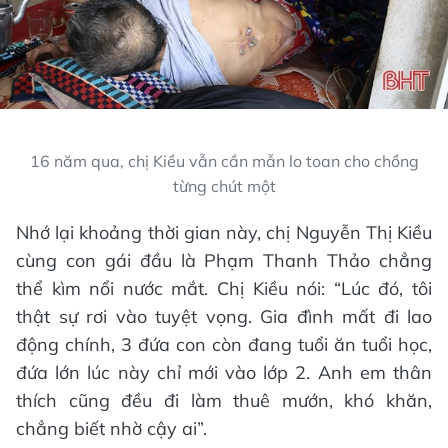
16 năm qua, chị Kiều vẫn cần mẫn lo toan cho chồng
từng chút một
Nhớ lại khoảng thời gian này, chị Nguyễn Thị Kiều
cùng con gái đầu là Phạm Thanh Thảo chẳng
thể kìm nổi nước mắt. Chị Kiều nói: “Lúc đó, tôi
thật sự rơi vào tuyệt vọng. Gia đình mất đi lao
động chính, 3 đứa con còn đang tuổi ăn tuổi học,
đứa lớn lúc này chỉ mới vào lớp 2. Anh em thân
thích cũng đều đi làm thuê mướn, khó khăn,
chẳng biết nhờ cậy ai”.