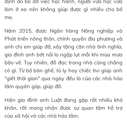
định do bỏ dở việc học hành, người vừa học vừa
làm ở xa nên không giúp được gì nhiều cho bố
mẹ.
Năm 2015, được Ngân hàng Nông nghiệp và
Phát triển nông thôn, chính quyền địa phương và
anh chị em giúp đỡ, xây tặng căn nhà tình nghĩa,
gia đình anh bớt nỗi lo ngập lụt mỗi khi mùa mưa
bão về. Tuy nhiên, đồ đạc trong nhà cũng chẳng
có gì. Từ bộ bàn ghế, tủ ly hay chiếc tivi giúp anh
"giết thời gian" qua ngày đều là của các nhà hảo
tâm quyên góp, giúp đỡ.
Hiện gia đình anh Luật đang gặp rất nhiều khó
khăn, rất mong nhận được sự quan tâm hỗ trợ
của xã hội và các nhà hảo tâm.