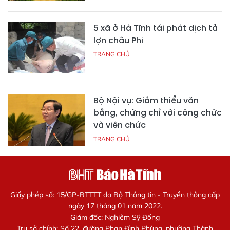
5 xã ở Hà Tĩnh tái phát dịch tả
lợn châu Phi
TRANG CHỦ
Bộ Nội vụ: Giảm thiểu văn
bằng, chứng chỉ với công chức
và viên chức
TRANG CHỦ
Giấy phép số: 15/GP-BTTTT do Bộ Thông tin - Truyền thông cấp
ngày 17 tháng 01 năm 2022.
Giám đốc: Nghiêm Sỹ Đống
Trụ sở chính: Số 22, đường Phan Đình Phùng, phường Thành