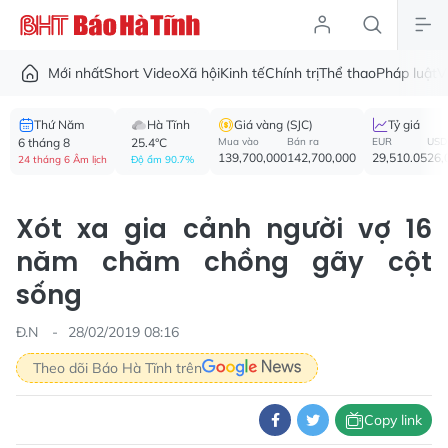
Mới nhất
Short Video
Xã hội
Kinh tế
Chính trị
Thể thao
Pháp luật
V
Thứ Năm
Hà Tĩnh
Giá vàng (SJC)
Tỷ giá
6 tháng 8
25.4°C
Mua vào
Bán ra
EUR
USD
139,700,000
142,700,000
29,510.05
26,
24 tháng 6 Âm lịch
Độ ẩm 90.7%
Xót xa gia cảnh người vợ 16
năm chăm chồng gãy cột
sống
Đ.N
28/02/2019 08:16
Theo dõi Báo Hà Tĩnh trên
Copy link