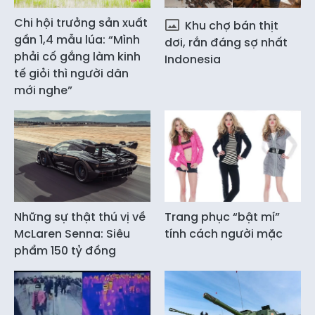
Chi hội trưởng sản xuất
Khu chợ bán thịt
gần 1,4 mẫu lúa: “Mình
dơi, rắn đáng sợ nhất
phải cố gắng làm kinh
Indonesia
tế giỏi thì người dân
mới nghe”
Những sự thật thú vị về
Trang phục “bật mí”
McLaren Senna: Siêu
tính cách người mặc
phẩm 150 tỷ đồng