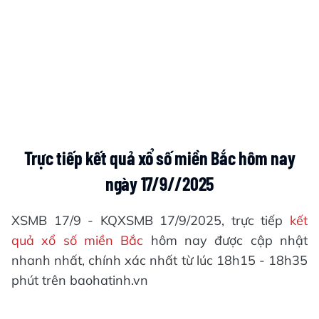
Trực tiếp kết quả xổ số miền Bắc hôm nay
ngày 17/9//2025
XSMB 17/9 - KQXSMB 17/9/2025, trực tiếp
kết
quả xổ số miền Bắc
hôm nay được cập nhật
nhanh nhất, chính xác nhất từ lúc 18h15 - 18h35
phút trên baohatinh.vn