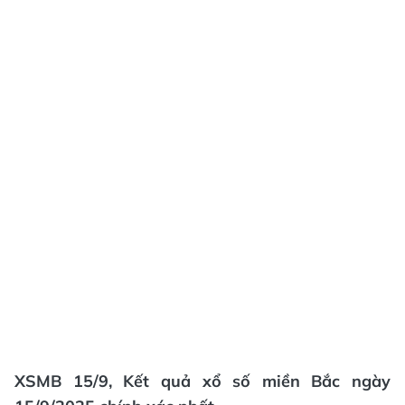
XSMB 15/9, Kết quả xổ số miền Bắc ngày