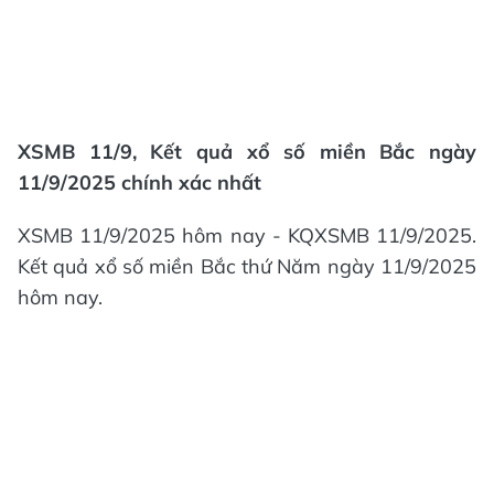
XSMB 11/9, Kết quả xổ số miền Bắc ngày
11/9/2025 chính xác nhất
XSMB 11/9/2025 hôm nay - KQXSMB 11/9/2025.
Kết quả xổ số miền Bắc thứ Năm ngày 11/9/2025
hôm nay.