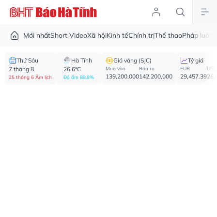
Mới nhất
Short Video
Xã hội
Kinh tế
Chính trị
Thể thao
Pháp luật
V
Thứ Sáu
Hà Tĩnh
Giá vàng (SJC)
Tỷ giá
7 tháng 8
26.6°C
Mua vào
Bán ra
EUR
USD
139,200,000
142,200,000
29,457.39
26,
25 tháng 6 Âm lịch
Độ ẩm 88.8%