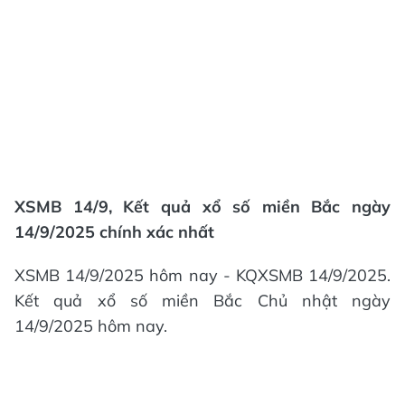
XSMB 14/9, Kết quả xổ số miền Bắc ngày
14/9/2025 chính xác nhất
XSMB 14/9/2025 hôm nay - KQXSMB 14/9/2025.
Kết quả xổ số miền Bắc Chủ nhật ngày
14/9/2025 hôm nay.