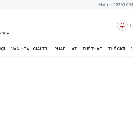
Hotline: 02393.69
T
HỘI
VĂN HÓA - GIẢI TRÍ
PHÁP LUẬT
THỂ THAO
THẾ GIỚI