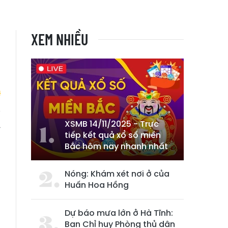
XEM NHIỀU
XSMB 14/11/2025 - Trực
y
tiếp kết quả xổ số miền
Bắc hôm nay nhanh nhất
Nóng: Khám xét nơi ở của
Huấn Hoa Hồng
Dự báo mưa lớn ở Hà Tĩnh:
Ban Chỉ huy Phòng thủ dân