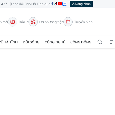
3.427
Theo dõi Báo Hà Tĩnh qua
Đăng nhập
in mới
Báo in
Đa phương tiện
Truyền hình
VỀ HÀ TĨNH
ĐỜI SỐNG
CÔNG NGHỆ
CỘNG ĐỒNG