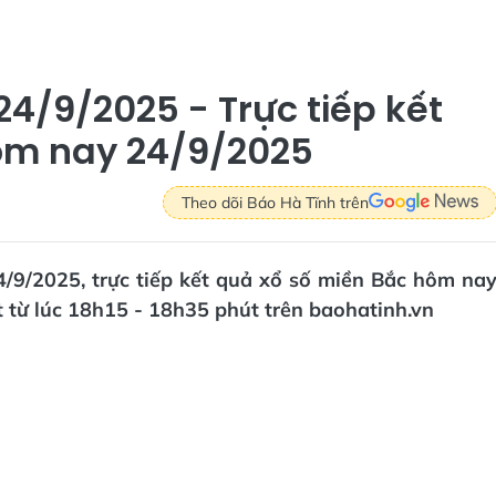
4/9/2025 - Trực tiếp kết
ôm nay 24/9/2025
Theo dõi Báo Hà Tĩnh trên
/9/2025, trực tiếp kết quả xổ số miền Bắc hôm na
 từ lúc 18h15 - 18h35 phút trên baohatinh.vn