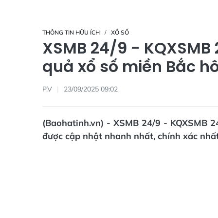
THÔNG TIN HỮU ÍCH
XỔ SỐ
XSMB 24/9 - KQXSMB 2
quả xổ số miền Bắc h
P.V
23/09/2025 09:02
(Baohatinh.vn) - XSMB 24/9 - KQXSMB 24
được cập nhật nhanh nhất, chính xác nhất