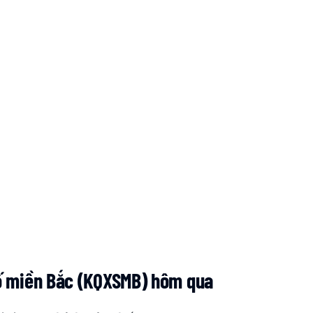
số miền Bắc (KQXSMB) hôm qua