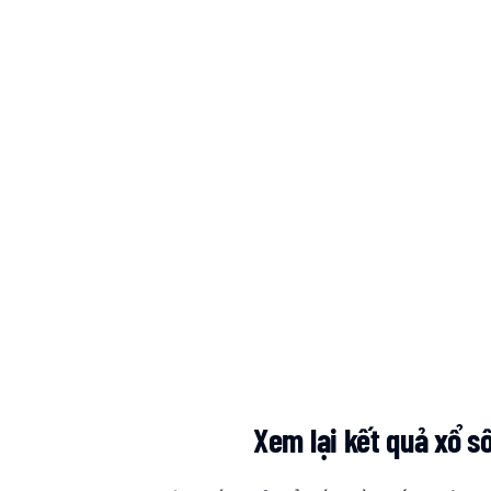
Xem lại kết quả xổ 