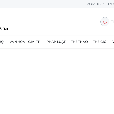
Hotline: 02393.69
T
HỘI
VĂN HÓA - GIẢI TRÍ
PHÁP LUẬT
THỂ THAO
THẾ GIỚI