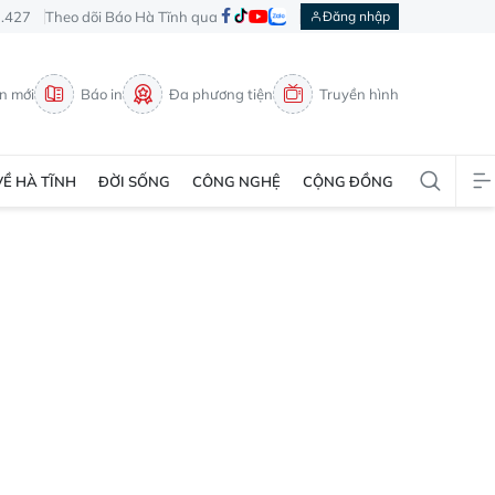
3.427
Theo dõi Báo Hà Tĩnh qua
Đăng nhập
in mới
Báo in
Đa phương tiện
Truyền hình
VỀ HÀ TĨNH
ĐỜI SỐNG
CÔNG NGHỆ
CỘNG ĐỒNG