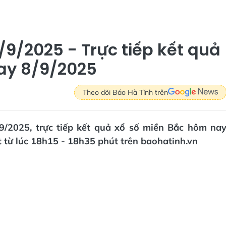
9/2025 - Trực tiếp kết quả
ay 8/9/2025
Theo dõi Báo Hà Tĩnh trên
9/2025, trực tiếp kết quả xổ số miền Bắc hôm na
 từ lúc 18h15 - 18h35 phút trên baohatinh.vn