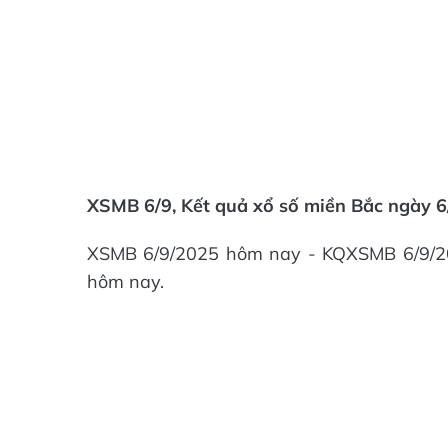
XSMB 6/9, Kết quả xổ số miền Bắc ngày 6
XSMB 6/9/2025 hôm nay - KQXSMB 6/9/20
hôm nay.