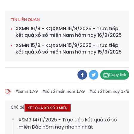
TIN LIÊN QUAN
XSMN 16/9 - KQXSMN 16/9/2025 - Trực tiếp
kết quả xổ số miền Nam hôm nay 16/9/2025
XSMN 15/9 - KQXSMN 15/9/2025 - Trực tiếp
kết quả xổ số miền Nam hôm nay 15/9/2025
Copy link
#xsmn 17/9
#xổ số miền nam 17/9
#xổ số hôm nay 17/9
Chủ đề
KẾT QUẢ XỔ SỐ 3 MIỀN
XSMB 14/11/2025 - Trực tiếp kết quả xổ số
miền Bắc hôm nay nhanh nhất