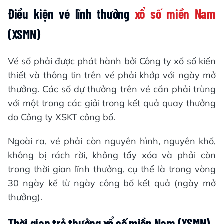
Điều kiện vé lĩnh thưởng
xổ số miền Nam
(XSMN)
Vé số phải được phát hành bởi Công ty xổ số kiến
thiết và thông tin trên vé phải khớp với ngày mở
thưởng. Các số dự thưởng trên vé cần phải trùng
với một trong các giải trong kết quả quay thưởng
do Công ty XSKT công bố.
Ngoài ra, vé phải còn nguyên hình, nguyên khổ,
không bị rách rời, không tẩy xóa và phải còn
trong thời gian lĩnh thưởng, cụ thể là trong vòng
30 ngày kể từ ngày công bố kết quả (ngày mở
thưởng).
Thời gian trả thưởng xổ số miền Nam (XSMN)