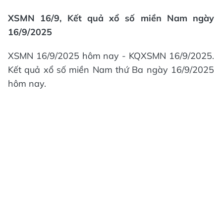
XSMN 16/9, Kết quả xổ số miền Nam ngày
16/9/2025
XSMN 16/9/2025 hôm nay - KQXSMN 16/9/2025.
Kết quả xổ số miền Nam thứ Ba ngày 16/9/2025
hôm nay.