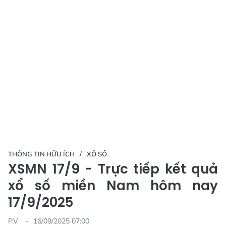
THÔNG TIN HỮU ÍCH
XỔ SỐ
XSMN 17/9 - Trực tiếp kết quả
xổ số miền Nam hôm nay
17/9/2025
P.V
16/09/2025 07:00