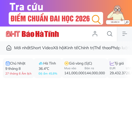
Mới nhất
Short Video
Xã hội
Kinh tế
Chính trị
Thể thao
Pháp luật
V
Chủ Nhật
Hà Tĩnh
Giá vàng (SJC)
Tỷ giá
9 tháng 8
36.4°C
Mua vào
Bán ra
EUR
USD
141,000,000
144,000,000
29,432.37
26,
27 tháng 6 Âm lịch
Độ ẩm 45.8%