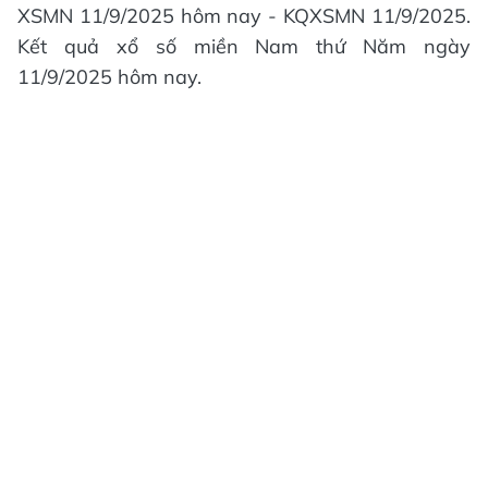
XSMN 11/9/2025 hôm nay - KQXSMN 11/9/2025.
Kết quả xổ số miền Nam thứ Năm ngày
11/9/2025 hôm nay.