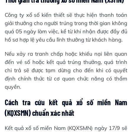
Công ty xổ số kiến thiết sẽ thực hiện thanh toán
giải thưởng cho người trúng trong thời gian không
quá 05 ngày làm việc, kể từ khi nhận được đầy đủ
hồ sơ hợp lệ yêu cầu lĩnh thưởng từ khách hàng.
Nếu xảy ra tranh chấp hoặc khiếu nại liên quan
đến vé số hoặc kết quả trúng thưởng, quá trình
chi trả sẽ được tạm dừng cho đến khi có quyết
định chính thức từ cơ quan chức năng có thẩm
quyền.
Cách tra cứu kết quả xổ số miền Nam
(KQXSMN) chuẩn xác nhất
Kết quả xổ số miền Nam (KQXSMN) ngày 17/9 sẽ