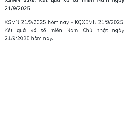
XSMN 21/9, Kết quả xổ số miền Nam ngày
21/9/2025
XSMN 21/9/2025 hôm nay - KQXSMN 21/9/2025.
Kết quả xổ số miền Nam Chủ nhật ngày
21/9/2025 hôm nay.