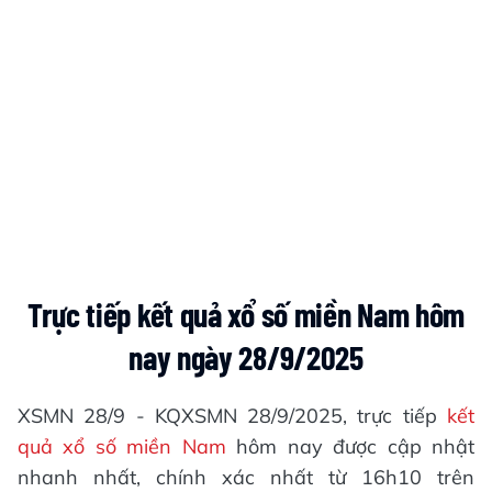
Trực tiếp kết quả xổ số miền Nam hôm
nay ngày 28/9/2025
XSMN 28/9 - KQXSMN 28/9/2025, trực tiếp
kết
quả xổ số miền Nam
hôm nay được cập nhật
nhanh nhất, chính xác nhất từ 16h10 trên