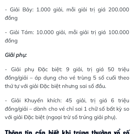
- Giải Bảy: 1.000 giải, mỗi giải trị giá 200.000
đồng
- Giải Tám: 10.000 giải, mỗi giải trị giá 100.000
đồng
Giải phụ:
- Giải phụ Đặc biệt: 9 giải, trị giá 50 triệu
đồng/giải – áp dụng cho vé trùng 5 số cuối theo
thứ tự với giải Đặc biệt nhưng sai số đầu.
- Giải Khuyến khích: 45 giải, trị giá 6 triệu
đồng/giải – dành cho vé chỉ sai 1 chữ số bất kỳ so
với giải Đặc biệt (ngoại trừ số trúng giải phụ).
Thông tin cần biết khi trúng thưởng xổ số