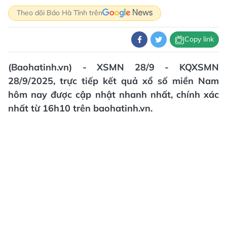
Theo dõi Báo Hà Tĩnh trên
Copy link
(Baohatinh.vn) - XSMN 28/9 - KQXSMN
28/9/2025, trực tiếp kết quả xổ số miền Nam
hôm nay được cập nhật nhanh nhất, chính xác
nhất từ 16h10 trên baohatinh.vn.