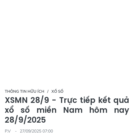
THÔNG TIN HỮU ÍCH
XỔ SỐ
XSMN 28/9 - Trực tiếp kết quả
xổ số miền Nam hôm nay
28/9/2025
P.V
27/09/2025 07:00