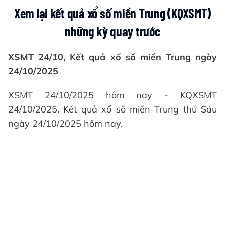
Xem lại kết quả xổ số miền Trung (KQXSMT)
những kỳ quay trước
XSMT 24/10, Kết quả xổ số miền Trung ngày
24/10/2025
XSMT 24/10/2025 hôm nay - KQXSMT
24/10/2025. Kết quả xổ số miền Trung thứ Sáu
ngày 24/10/2025 hôm nay.