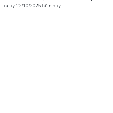
ngày 22/10/2025 hôm nay.