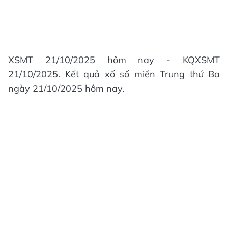
XSMT 21/10/2025 hôm nay - KQXSMT
21/10/2025. Kết quả xổ số miền Trung thứ Ba
ngày 21/10/2025 hôm nay.