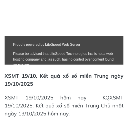
XSMT 19/10, Kết quả xổ số miền Trung ngày
19/10/2025
XSMT 19/10/2025 hôm nay - KQXSMT
19/10/2025. Kết quả xổ số miền Trung Chủ nhật
ngày 19/10/2025 hôm nay.