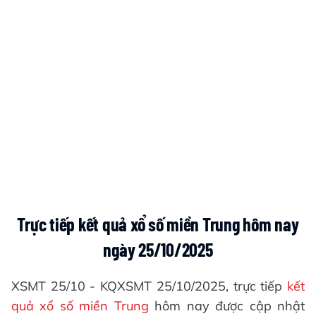
Trực tiếp kết quả xổ số miền Trung hôm nay
ngày 25/10/2025
XSMT 25/10 - KQXSMT 25/10/2025, trực tiếp
kết
quả xổ số miền Trung
hôm nay được cập nhật