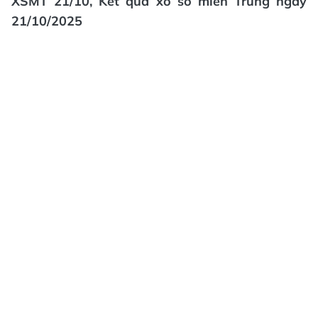
XSMT 21/10, Kết quả xổ số miền Trung ngày
21/10/2025