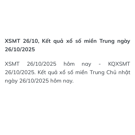
XSMT 26/10, Kết quả xổ số miền Trung ngày
26/10/2025
XSMT 26/10/2025 hôm nay - KQXSMT
26/10/2025. Kết quả xổ số miền Trung Chủ nhật
ngày 26/10/2025 hôm nay.