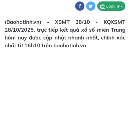
Copy link
(Baohatinh.vn) - XSMT 28/10 - KQXSMT
28/10/2025, trực tiếp kết quả xổ số miền Trung
hôm nay được cập nhật nhanh nhất, chính xác
nhất từ 16h10 trên baohatinh.vn