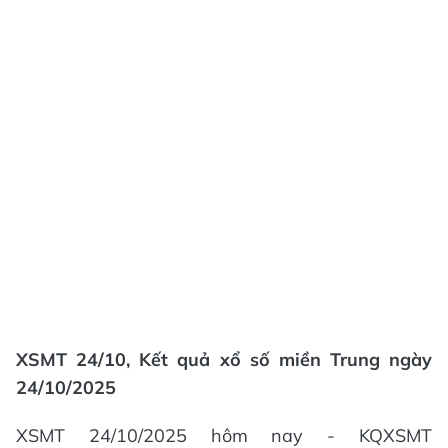
XSMT 24/10, Kết quả xổ số miền Trung ngày
24/10/2025
XSMT 24/10/2025 hôm nay - KQXSMT