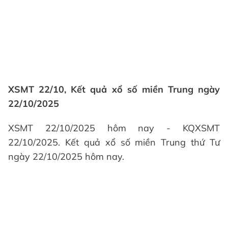
XSMT 22/10, Kết quả xổ số miền Trung ngày
22/10/2025
XSMT 22/10/2025 hôm nay - KQXSMT
22/10/2025. Kết quả xổ số miền Trung thứ Tư
ngày 22/10/2025 hôm nay.