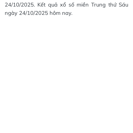
24/10/2025. Kết quả xổ số miền Trung thứ Sáu
ngày 24/10/2025 hôm nay.