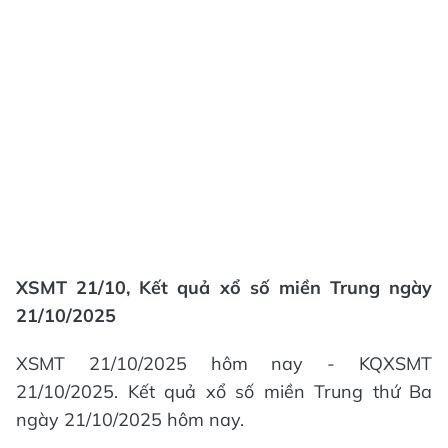
XSMT 21/10, Kết quả xổ số miền Trung ngày
21/10/2025
XSMT 21/10/2025 hôm nay - KQXSMT
21/10/2025. Kết quả xổ số miền Trung thứ Ba
ngày 21/10/2025 hôm nay.