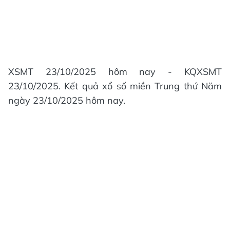
XSMT 23/10/2025 hôm nay - KQXSMT
23/10/2025. Kết quả xổ số miền Trung thứ Năm
ngày 23/10/2025 hôm nay.