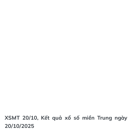
XSMT 20/10, Kết quả xổ số miền Trung ngày
20/10/2025