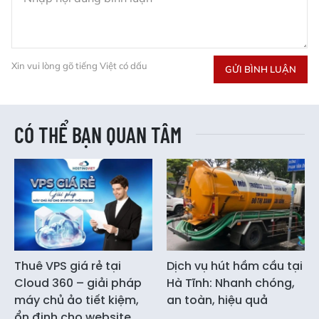
Xin vui lòng gõ tiếng Việt có dấu
GỬI BÌNH LUẬN
CÓ THỂ BẠN QUAN TÂM
Thuê VPS giá rẻ tại
Dịch vụ hút hầm cầu tại
Cloud 360 – giải pháp
Hà Tĩnh: Nhanh chóng,
máy chủ ảo tiết kiệm,
an toàn, hiệu quả
ổn định cho website