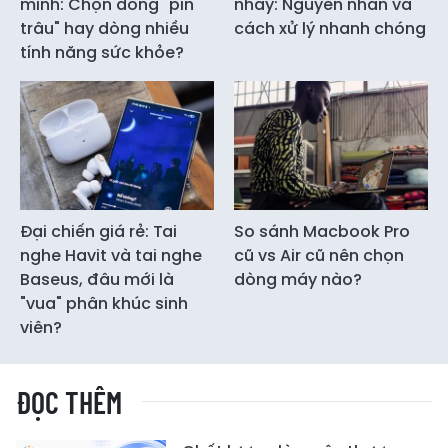
minh: Chọn dòng "pin
nháy: Nguyên nhân và
trâu" hay dòng nhiều
cách xử lý nhanh chóng
tính năng sức khỏe?
Đại chiến giá rẻ: Tai
So sánh Macbook Pro
nghe Havit và tai nghe
cũ vs Air cũ nên chọn
Baseus, đâu mới là
dòng máy nào?
"vua" phân khúc sinh
viên?
ĐỌC THÊM