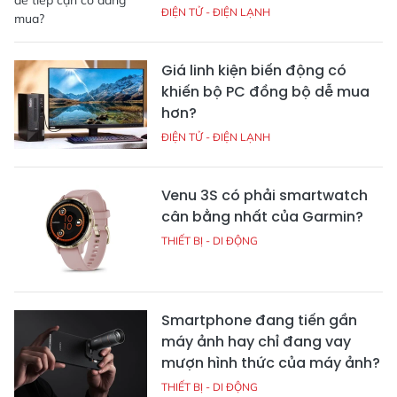
ĐIỆN TỬ - ĐIỆN LẠNH
Giá linh kiện biến động có
khiến bộ PC đồng bộ dễ mua
hơn?
ĐIỆN TỬ - ĐIỆN LẠNH
Venu 3S có phải smartwatch
cân bằng nhất của Garmin?
THIẾT BỊ - DI ĐỘNG
Smartphone đang tiến gần
máy ảnh hay chỉ đang vay
mượn hình thức của máy ảnh?
THIẾT BỊ - DI ĐỘNG