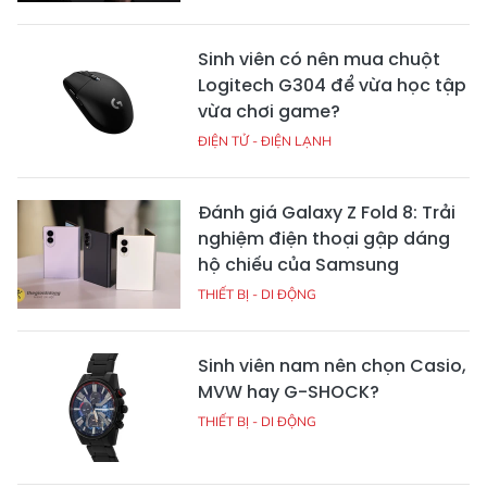
Sinh viên có nên mua chuột
Logitech G304 để vừa học tập
vừa chơi game?
ĐIỆN TỬ - ĐIỆN LẠNH
Đánh giá Galaxy Z Fold 8: Trải
nghiệm điện thoại gập dáng
hộ chiếu của Samsung
THIẾT BỊ - DI ĐỘNG
Sinh viên nam nên chọn Casio,
MVW hay G-SHOCK?
THIẾT BỊ - DI ĐỘNG