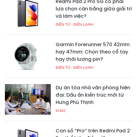
Redmi Pad 2 Pro 5G có phải
lựa chọn cân bằng giữa giải trí
và làm việc?
ĐIỆN TỬ - ĐIỆN LẠNH
Garmin Forerunner 570 42mm
hay 47mm: Chọn theo cổ tay
hay thời lượng pin?
ĐIỆN TỬ - ĐIỆN LẠNH
Dự án tòa nhà văn phòng hiện
đại: Dấu ấn kiến trúc mới từ
Hưng Phú Thịnh
KHÁC
Con số “Pro” trên Redmi Pad 2