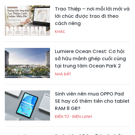
Trao Thiệp – nơi mỗi lời mời và
lời chúc được trao đi theo
cách riêng
KHÁC
Lumiere Ocean Crest: Cơ hội
sở hữu mảnh ghép cuối cùng
tại trung tâm Ocean Park 2
NHÀ ĐẤT
Sinh viên nên mua OPPO Pad
SE hay cố thêm tiền cho tablet
RAM 8 GB?
ĐIỆN TỬ - ĐIỆN LẠNH