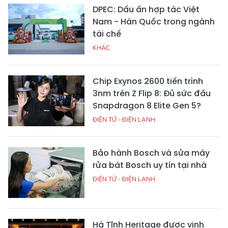
DPEC: Dấu ấn hợp tác Việt
Nam - Hàn Quốc trong ngành
tái chế
KHÁC
Chip Exynos 2600 tiến trình
3nm trên Z Flip 8: Đủ sức đấu
Snapdragon 8 Elite Gen 5?
ĐIỆN TỬ - ĐIỆN LẠNH
Bảo hành Bosch và sửa máy
rửa bát Bosch uy tín tại nhà
ĐIỆN TỬ - ĐIỆN LẠNH
Hà Tĩnh Heritage được vinh