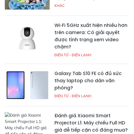
KHÁC
Wi‑Fi 5GHz xuất hiện nhiều hơn
trên camera: Có giải quyết
được tình trạng xem video
chậm?
ĐIỆN TỬ - ĐIỆN LẠNH
Galaxy Tab S10 FE có đủ sức
thay laptop cho dân văn
phòng?
ĐIỆN TỬ - ĐIỆN LẠNH
Đánh giá Xiaomi Smart
Projector L1: Máy chiếu Full HD
giá dễ tiếp cận có đáng mua?