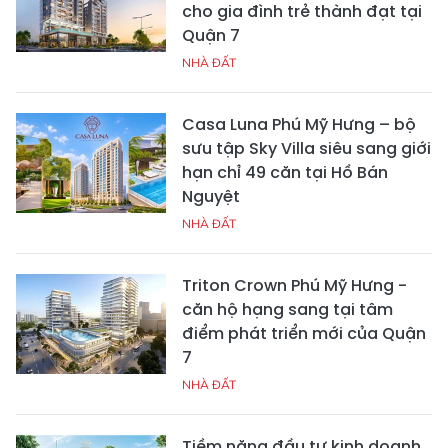
cho gia đình trẻ thành đạt tại
Quận 7
NHÀ ĐẤT
Casa Luna Phú Mỹ Hưng – bộ
sưu tập Sky Villa siêu sang giới
hạn chỉ 49 căn tại Hồ Bán
Nguyệt
NHÀ ĐẤT
Triton Crown Phú Mỹ Hưng -
căn hộ hạng sang tại tâm
điểm phát triển mới của Quận
7
NHÀ ĐẤT
Tiềm năng đầu tư kinh doanh