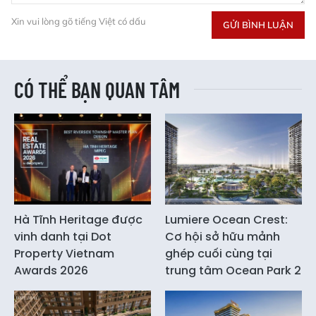
Xin vui lòng gõ tiếng Việt có dấu
GỬI BÌNH LUẬN
CÓ THỂ BẠN QUAN TÂM
Hà Tĩnh Heritage được
Lumiere Ocean Crest:
vinh danh tại Dot
Cơ hội sở hữu mảnh
Property Vietnam
ghép cuối cùng tại
Awards 2026
trung tâm Ocean Park 2