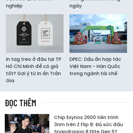
nghiệp
ngày
In tag treo ở đâu tại TP
DPEC: Dấu ấn hợp tác
Hồ Chí Minh để có giá
Việt Nam - Hàn Quốc
tốt? Gợi ý từ In ấn Trần
trong ngành tái chế
Gia
ĐỌC THÊM
Chip Exynos 2600 tiến trình
3nm trên Z Flip 8: Đủ sức đấu
Snapdragon 8 Elite Gen 5?