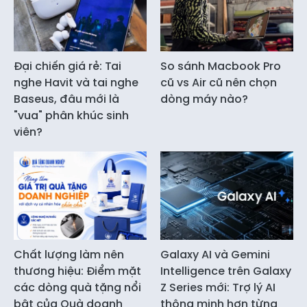
Đại chiến giá rẻ: Tai
So sánh Macbook Pro
nghe Havit và tai nghe
cũ vs Air cũ nên chọn
Baseus, đâu mới là
dòng máy nào?
"vua" phân khúc sinh
viên?
Chất lượng làm nên
Galaxy AI và Gemini
thương hiệu: Điểm mặt
Intelligence trên Galaxy
các dòng quà tặng nổi
Z Series mới: Trợ lý AI
bật của Quà doanh
thông minh hơn từng