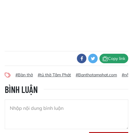
Copy link
#Bàn thờ
#tủ thờ Tâm Phát
#Banthotamphat.com
#nội 
BÌNH LUẬN