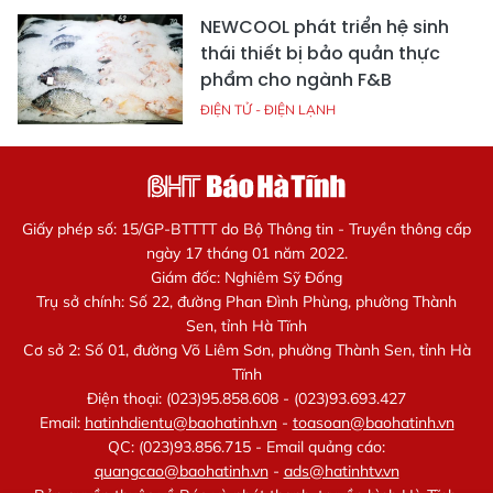
NEWCOOL phát triển hệ sinh
thái thiết bị bảo quản thực
phẩm cho ngành F&B
ĐIỆN TỬ - ĐIỆN LẠNH
Giấy phép số: 15/GP-BTTTT do Bộ Thông tin - Truyền thông cấp
ngày 17 tháng 01 năm 2022.
Giám đốc: Nghiêm Sỹ Đống
Trụ sở chính: Số 22, đường Phan Đình Phùng, phường Thành
Sen, tỉnh Hà Tĩnh
Cơ sở 2: Số 01, đường Võ Liêm Sơn, phường Thành Sen, tỉnh Hà
Tĩnh
Điện thoại: (023)95.858.608 - (023)93.693.427
Email:
hatinhdientu@baohatinh.vn
-
toasoan@baohatinh.vn
QC: (023)93.856.715 - Email quảng cáo:
quangcao@baohatinh.vn
-
ads@hatinhtv.vn