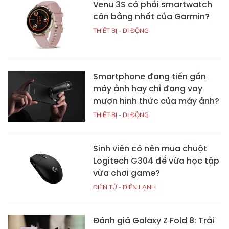
Venu 3S có phải smartwatch
cân bằng nhất của Garmin?
THIẾT BỊ - DI ĐỘNG
Smartphone đang tiến gần
máy ảnh hay chỉ đang vay
mượn hình thức của máy ảnh?
THIẾT BỊ - DI ĐỘNG
Sinh viên có nên mua chuột
Logitech G304 để vừa học tập
vừa chơi game?
ĐIỆN TỬ - ĐIỆN LẠNH
Đánh giá Galaxy Z Fold 8: Trải