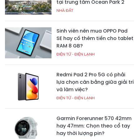
tại trung tâm Ocean Park 2
NHÀ ĐẤT
Sinh viên nên mua OPPO Pad
SE hay cố thêm tiền cho tablet
RAM 8 GB?
ĐIỆN TỬ - ĐIỆN LẠNH
Redmi Pad 2 Pro 5G có phải
lựa chọn cân bằng giữa giải trí
và làm việc?
ĐIỆN TỬ - ĐIỆN LẠNH
Garmin Forerunner 570 42mm
hay 47mm: Chọn theo cổ tay
hay thời lượng pin?