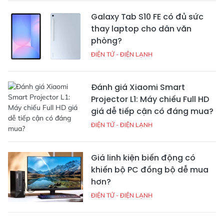
Galaxy Tab S10 FE có đủ sức
thay laptop cho dân văn
phòng?
ĐIỆN TỬ - ĐIỆN LẠNH
Đánh giá Xiaomi Smart
Projector L1: Máy chiếu Full HD
giá dễ tiếp cận có đáng mua?
ĐIỆN TỬ - ĐIỆN LẠNH
Giá linh kiện biến động có
khiến bộ PC đồng bộ dễ mua
hơn?
ĐIỆN TỬ - ĐIỆN LẠNH