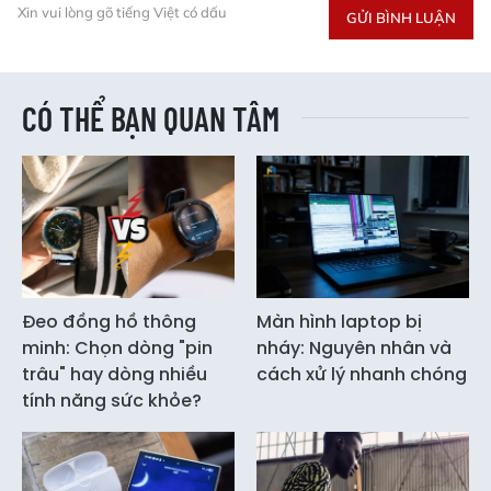
Xin vui lòng gõ tiếng Việt có dấu
GỬI BÌNH LUẬN
CÓ THỂ BẠN QUAN TÂM
Đeo đồng hồ thông
Màn hình laptop bị
minh: Chọn dòng "pin
nháy: Nguyên nhân và
trâu" hay dòng nhiều
cách xử lý nhanh chóng
tính năng sức khỏe?