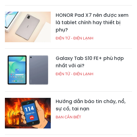
HONOR Pad X7 nên được xem
là tablet chính hay thiết bị
phụ?
ĐIỆN TỬ - ĐIỆN LẠNH
Galaxy Tab S10 FE+ phù hợp
nhất với ai?
ĐIỆN TỬ - ĐIỆN LẠNH
Hướng dẫn báo tin cháy, nổ,
sự cố, tai nạn
BẠN CẦN BIẾT