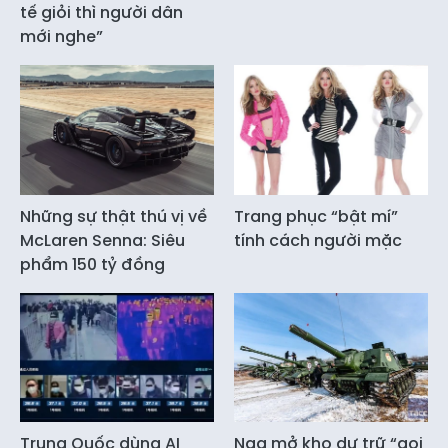
tế giỏi thì người dân
mới nghe”
Những sự thật thú vị về
Trang phục “bật mí”
McLaren Senna: Siêu
tính cách người mặc
phẩm 150 tỷ đồng
Trung Quốc dùng AI
Nga mở kho dự trữ “gọi