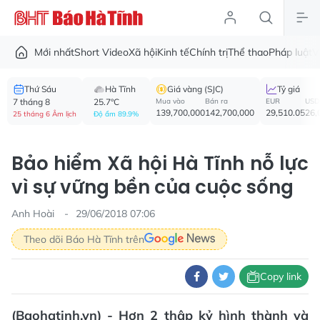
Mới nhất
Short Video
Xã hội
Kinh tế
Chính trị
Thể thao
Pháp luật
V
Thứ Sáu
Hà Tĩnh
Giá vàng (SJC)
Tỷ giá
7 tháng 8
25.7°C
Mua vào
Bán ra
EUR
USD
139,700,000
142,700,000
29,510.05
26,
25 tháng 6 Âm lịch
Độ ẩm 89.9%
Bảo hiểm Xã hội Hà Tĩnh nỗ lực
vì sự vững bền của cuộc sống
Anh Hoài
29/06/2018 07:06
Theo dõi Báo Hà Tĩnh trên
Copy link
(Baohatinh.vn) - Hơn 2 thập kỷ hình thành và