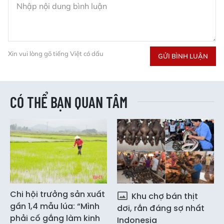
Xin vui lòng gõ tiếng Việt có dấu
GỬI BÌNH LUẬN
CÓ THỂ BẠN QUAN TÂM
Chi hội trưởng sản xuất
Khu chợ bán thịt
gần 1,4 mẫu lúa: “Mình
dơi, rắn đáng sợ nhất
phải cố gắng làm kinh
Indonesia