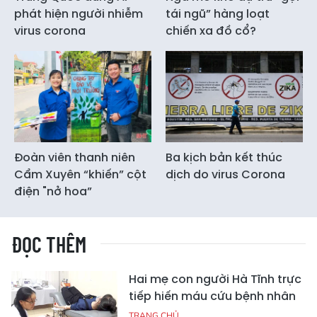
phát hiện người nhiễm
tái ngũ” hàng loạt
virus corona
chiến xa đồ cổ?
Đoàn viên thanh niên
Ba kịch bản kết thúc
Cẩm Xuyên “khiến” cột
dịch do virus Corona
điện "nở hoa”
ĐỌC THÊM
Hai mẹ con người Hà Tĩnh trực
tiếp hiến máu cứu bệnh nhân
TRANG CHỦ