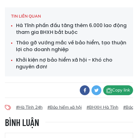
TIN LIÊN QUAN
Hà Tĩnh phấn đấu tăng thêm 6.000 lao động
tham gia BHXH bắt buộc
Tháo gỡ vướng mắc về bảo hiểm, tạo thuận
lợi cho doanh nghiệp
Khởi kiện nợ bảo hiểm xã hội - Khó cho
nguyên đơn!
Copy link
#Hà Tĩnh 24h
#Bảo hiểm xã hội
#BHXH Hà Tĩnh
#Báo m
BÌNH LUẬN