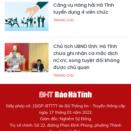
Cảng vụ Hàng hải Hà Tĩnh
tuyển dụng 4 viên chức
TRANG CHỦ
Chủ tịch UBND tỉnh: Hà Tĩnh
chưa ghi nhận ca mắc dịch
nCoV, song tuyệt đối không
được chủ quan
TRANG CHỦ
Giấy phép số: 15/GP-BTTTT do Bộ Thông tin - Truyền thông cấp
ngày 17 tháng 01 năm 2022.
Giám đốc: Nghiêm Sỹ Đống
Trụ sở chính: Số 22, đường Phan Đình Phùng, phường Thành