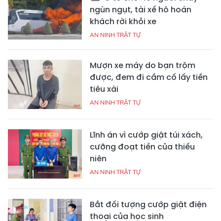
ngùn ngụt, tài xế hô hoán
khách rời khỏi xe
AN NINH TRẬT TỰ
Mượn xe máy do bạn trộm
được, đem đi cầm cố lấy tiền
tiêu xài
AN NINH TRẬT TỰ
Lĩnh án vì cướp giật túi xách,
cưỡng đoạt tiền của thiếu
niên
AN NINH TRẬT TỰ
Bắt đối tượng cướp giật điện
thoại của học sinh