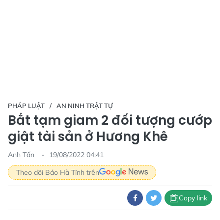
PHÁP LUẬT
AN NINH TRẬT TỰ
Bắt tạm giam 2 đối tượng cướp
giật tài sản ở Hương Khê
Anh Tấn
19/08/2022 04:41
Theo dõi Báo Hà Tĩnh trên
Copy link