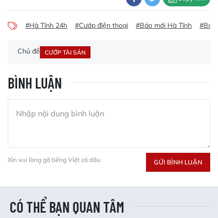
#Hà Tĩnh 24h
#Cướp điện thoại
#Báo mới Hà Tĩnh
#Báo 
Chủ đề
CƯỚP TÀI SẢN
BÌNH LUẬN
Xin vui lòng gõ tiếng Việt có dấu
GỬI BÌNH LUẬN
CÓ THỂ BẠN QUAN TÂM