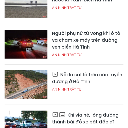
AN NINH TRẬT TỰ
Người phụ nữ tử vong khi ô tô
va chạm xe máy trên đường
ven biển Hà Tĩnh
AN NINH TRẬT TỰ
Nỗi lo sạt lở trên các tuyến
đường ở Hà Tĩnh
AN NINH TRẬT TỰ
Khi vỉa hè, lòng đường
thành bãi đỗ xe bất đắc dĩ