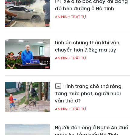
Xe ô tô bốc cháy khi đang
đỗ bên đường ở Hà Tĩnh
AN NINH TRẬT TỰ
Lĩnh án chung thân khi vận
chuyển hơn 7,3kg ma túy
AN NINH TRẬT TỰ
Tình trạng chó thả rông:
Tăng mức phạt, người nuôi
vẫn thờ ơ?
AN NINH TRẬT TỰ
Người đàn ông ở Nghệ An đuối
nước khi tắm biển Hà Tĩnh