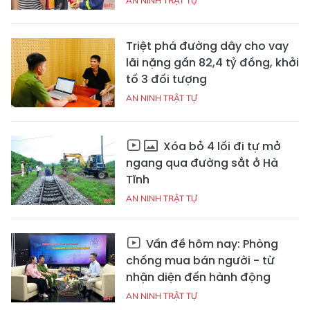
AN NINH TRẬT TỰ
Triệt phá đường dây cho vay
lãi nặng gần 82,4 tỷ đồng, khởi
tố 3 đối tượng
AN NINH TRẬT TỰ
Xóa bỏ 4 lối đi tự mở
ngang qua đường sắt ở Hà
Tĩnh
AN NINH TRẬT TỰ
Vấn đề hôm nay: Phòng
chống mua bán người - từ
nhận diện đến hành động
AN NINH TRẬT TỰ