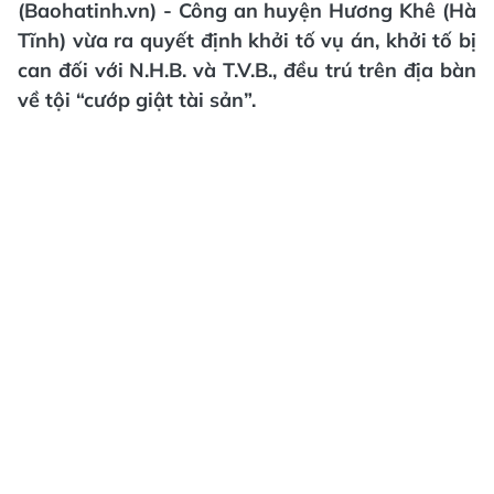
(Baohatinh.vn) - Công an huyện Hương Khê (Hà
Tĩnh) vừa ra quyết định khởi tố vụ án, khởi tố bị
can đối với N.H.B. và T.V.B., đều trú trên địa bàn
về tội “cướp giật tài sản”.