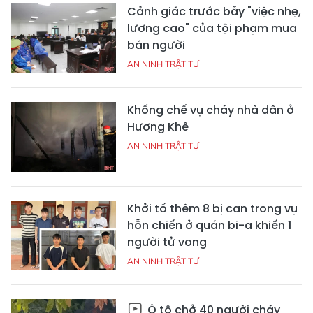
Cảnh giác trước bẫy "việc nhẹ,
lương cao" của tội phạm mua
bán người
AN NINH TRẬT TỰ
Khống chế vụ cháy nhà dân ở
Hương Khê
AN NINH TRẬT TỰ
Khởi tố thêm 8 bị can trong vụ
hỗn chiến ở quán bi-a khiến 1
người tử vong
AN NINH TRẬT TỰ
Ô tô chở 40 người cháy