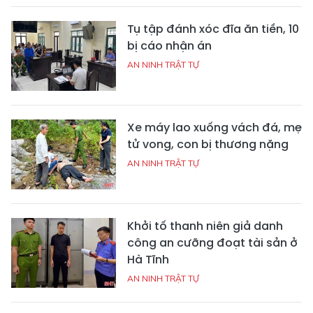
Tụ tập đánh xóc đĩa ăn tiền, 10
bị cáo nhận án
AN NINH TRẬT TỰ
Xe máy lao xuống vách đá, mẹ
tử vong, con bị thương nặng
AN NINH TRẬT TỰ
Khởi tố thanh niên giả danh
công an cưỡng đoạt tài sản ở
Hà Tĩnh
AN NINH TRẬT TỰ