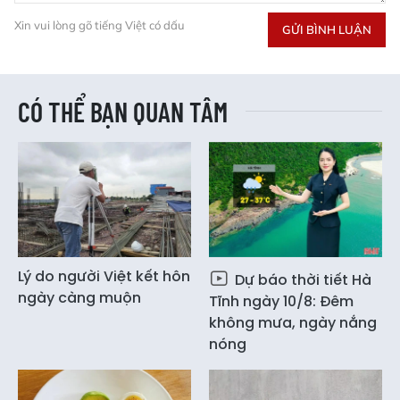
Xin vui lòng gõ tiếng Việt có dấu
GỬI BÌNH LUẬN
CÓ THỂ BẠN QUAN TÂM
Lý do người Việt kết hôn
Dự báo thời tiết Hà
ngày càng muộn
Tĩnh ngày 10/8: Đêm
không mưa, ngày nắng
nóng