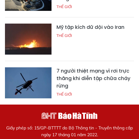
THẾ GIỚI
Mỹ tập kích dữ dội vào Iran
THẾ GIỚI
7 người thiệt mạng vì rơi trực
thăng khi diễn tập chữa cháy
rừng
THẾ GIỚI
Giấy phép số: 15/GP-BTTTT do Bộ Thông tin - Truyền thông cấp
ngày 17 tháng 01 năm 2022.