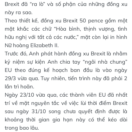
Brexit đã “ra lò” và số phận của những đồng xu
này ra sao.
Theo thiết kế, đồng xu Brexit 50 pence gồm một
mặt khắc các chữ “Hòa bình, thịnh vượng, tình
hữu nghị với tất cả các nước,” mặt còn lại in hình
Nữ hoàng Elizabeth II.
Trước đó, Anh phát hành đồng xu Brexit là nhằm
kỷ niệm sự kiện Anh chia tay “ngôi nhà chung”
EU theo đúng kế hoạch ban đầu là vào ngày
29/3 vừa qua. Tuy nhiên, tiến trình này đã phải 2
lần trì hoãn.
Ngày 23/10 vừa qua, các thành viên EU đã nhất
trí về mặt nguyên tắc về việc lùi thời điểm Brexit
sau ngày 31/10 song chưa quyết định được là
khoảng thời gian gia hạn này có thể kéo dài
trong bao lâu.