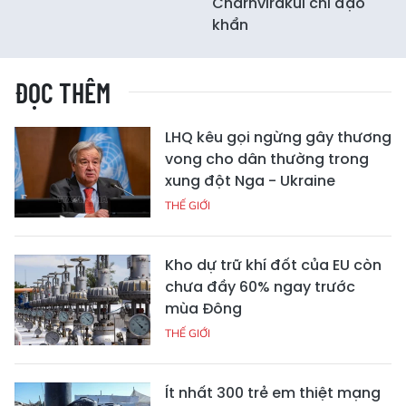
Charnvirakul chỉ đạo
khẩn
ĐỌC THÊM
LHQ kêu gọi ngừng gây thương
vong cho dân thường trong
xung đột Nga - Ukraine
THẾ GIỚI
Kho dự trữ khí đốt của EU còn
chưa đầy 60% ngay trước
mùa Đông
THẾ GIỚI
Ít nhất 300 trẻ em thiệt mạng