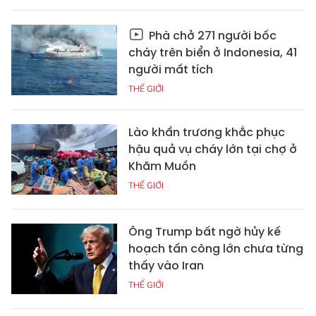
Phà chở 271 người bốc
cháy trên biển ở Indonesia, 41
người mất tích
THẾ GIỚI
Lào khẩn trương khắc phục
hậu quả vụ cháy lớn tại chợ ở
Khăm Muồn
THẾ GIỚI
Ông Trump bất ngờ hủy kế
hoạch tấn công lớn chưa từng
thấy vào Iran
THẾ GIỚI