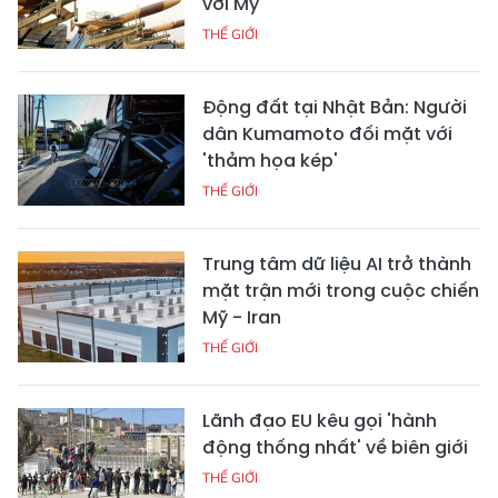
với Mỹ
THẾ GIỚI
Động đất tại Nhật Bản: Người
dân Kumamoto đối mặt với
'thảm họa kép'
THẾ GIỚI
Trung tâm dữ liệu AI trở thành
mặt trận mới trong cuộc chiến
Mỹ - Iran
THẾ GIỚI
Lãnh đạo EU kêu gọi 'hành
động thống nhất' về biên giới
THẾ GIỚI