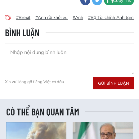
Copy link
#Brexit
#Anh rời khỏi eu
#Anh
#Bộ Tài chính Anh tạm dừ
BÌNH LUẬN
Xin vui lòng gõ tiếng Việt có dấu
GỬI BÌNH LUẬN
CÓ THỂ BẠN QUAN TÂM