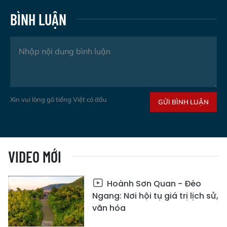
BÌNH LUẬN
Xin vui lòng gõ tiếng Việt có dấu
GỬI BÌNH LUẬN
VIDEO MỚI
Hoành Sơn Quan - Đèo
Ngang: Nơi hội tụ giá trị lịch sử,
văn hóa