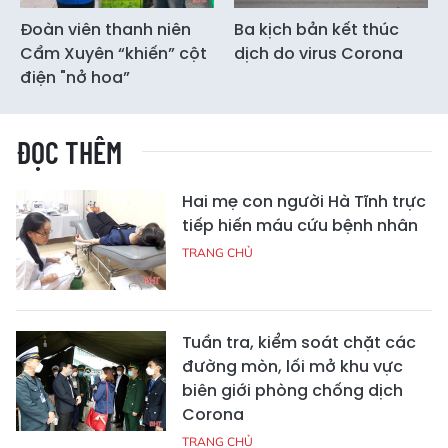
Đoàn viên thanh niên
Ba kịch bản kết thúc
Cẩm Xuyên “khiến” cột
dịch do virus Corona
điện "nở hoa”
ĐỌC THÊM
Hai mẹ con người Hà Tĩnh trực
tiếp hiến máu cứu bệnh nhân
TRANG CHỦ
Tuần tra, kiểm soát chặt các
đường mòn, lối mở khu vực
biên giới phòng chống dịch
Corona
TRANG CHỦ