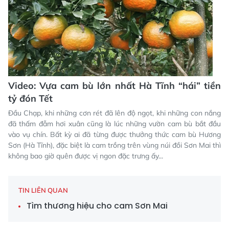
Video: Vựa cam bù lớn nhất Hà Tĩnh “hái” tiền
tỷ đón Tết
Đầu Chạp, khi những cơn rét đã lên độ ngọt, khi những con nắng
đã thấm đẫm hơi xuân cũng là lúc những vườn cam bù bắt đầu
vào vụ chín. Bất kỳ ai đã từng được thưởng thức cam bù Hương
Sơn (Hà Tĩnh), đặc biệt là cam trồng trên vùng núi đồi Sơn Mai thì
không bao giờ quên được vị ngon đặc trưng ấy...
TIN LIÊN QUAN
Tìm thương hiệu cho cam Sơn Mai