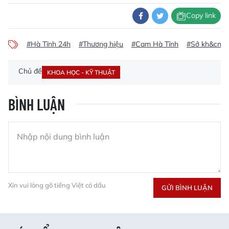
Copy link
#Hà Tĩnh 24h
#Thương hiệu
#Cam Hà Tĩnh
#Sở kh&cn hà
Chủ đề
KHOA HỌC - KỸ THUẬT
BÌNH LUẬN
Xin vui lòng gõ tiếng Việt có dấu
GỬI BÌNH LUẬN