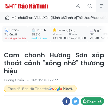
Mới nhất
Short Video
Xã hội
Kinh tế
Chính trị
Thể thao
Pháp luật
V
Thứ Sáu
Hà Tĩnh
Giá vàng (SJC)
Tỷ giá
7 tháng 8
25.6°C
Mua vào
Bán ra
EUR
USD
139,700,000
142,700,000
29,510.05
26,
25 tháng 6 Âm lịch
Độ ẩm 92.9%
Cam chanh Hương Sơn sắp
thoát cảnh "sống nhờ" thương
hiệu
Dương Chiến
16/10/2018 22:22
Theo dõi Báo Hà Tĩnh trên
Copy link