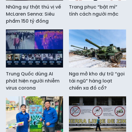
Những sự thật thú vị về
Trang phục “bật mí”
McLaren Senna: Siêu
tính cách người mặc
phẩm 150 tỷ đồng
Trung Quốc dùng AI
Nga mở kho dự trữ “gọi
phát hiện người nhiễm
tái ngũ” hàng loạt
virus corona
chiến xa đồ cổ?