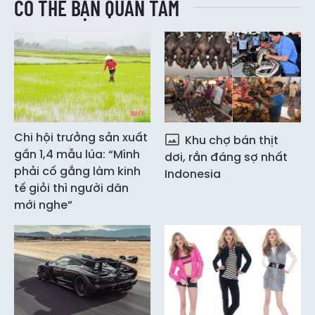
CÓ THỂ BẠN QUAN TÂM
Chi hội trưởng sản xuất
Khu chợ bán thịt
gần 1,4 mẫu lúa: “Mình
dơi, rắn đáng sợ nhất
phải cố gắng làm kinh
Indonesia
tế giỏi thì người dân
mới nghe”