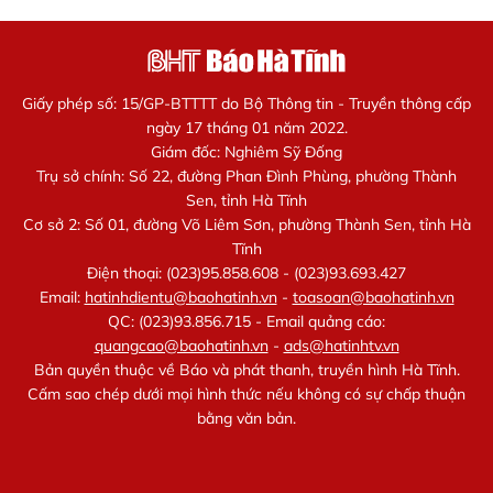
Giấy phép số: 15/GP-BTTTT do Bộ Thông tin - Truyền thông cấp
ngày 17 tháng 01 năm 2022.
Giám đốc: Nghiêm Sỹ Đống
Trụ sở chính: Số 22, đường Phan Đình Phùng, phường Thành
Sen, tỉnh Hà Tĩnh
Cơ sở 2: Số 01, đường Võ Liêm Sơn, phường Thành Sen, tỉnh Hà
Tĩnh
Điện thoại: (023)95.858.608 - (023)93.693.427
Email:
hatinhdientu@baohatinh.vn
-
toasoan@baohatinh.vn
QC: (023)93.856.715 - Email quảng cáo:
quangcao@baohatinh.vn
-
ads@hatinhtv.vn
Bản quyền thuộc về Báo và phát thanh, truyền hình Hà Tĩnh.
Cấm sao chép dưới mọi hình thức nếu không có sự chấp thuận
bằng văn bản.