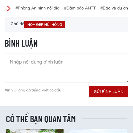
#Phòng An ninh nội địa
#Đảm bảo ANTT
#Bảo vệ dự án t
Chủ đề
HOA ĐẸP NÚI HỒNG
BÌNH LUẬN
Xin vui lòng gõ tiếng Việt có dấu
GỬI BÌNH LUẬN
CÓ THỂ BẠN QUAN TÂM