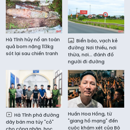
Hà Tĩnh hủy nổ an toàn
Biển báo, vạch kẻ
quả bom nặng 113kg
đường: Nơi thiếu, nơi
sót lại sau chiến tranh
thừa, nơi... đánh đố
người đi đường
Huấn Hoa Hồng, từ
Hà Tĩnh phá đường
"giang hồ mạng" đến
dây bán ma túy "cỏ"
cuộc khám xét của Bộ
cho công nhân, học