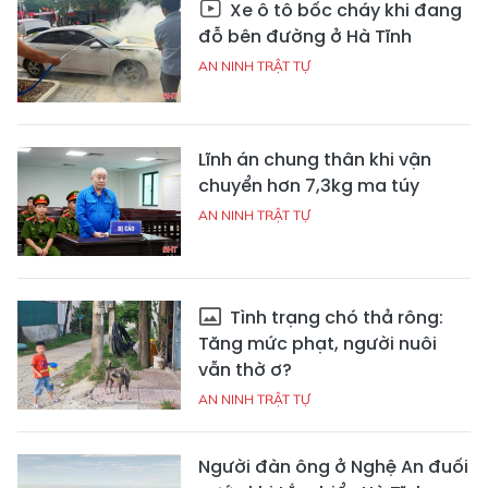
Xe ô tô bốc cháy khi đang
đỗ bên đường ở Hà Tĩnh
AN NINH TRẬT TỰ
Lĩnh án chung thân khi vận
chuyển hơn 7,3kg ma túy
AN NINH TRẬT TỰ
Tình trạng chó thả rông:
Tăng mức phạt, người nuôi
vẫn thờ ơ?
AN NINH TRẬT TỰ
Người đàn ông ở Nghệ An đuối