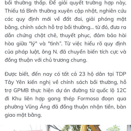
bồi thường thấp. Để giải quyết trường hợp này,
Thiếu tá Bình thường xuyên cập nhật, nghiên cứu
các quy định mới về đất đai, giải phóng mặt
bằng, chính sách hỗ trợ bồi thường… từ đó, đưa ra
dẫn chứng chặt chẽ, thuyết phục, đảm bảo hài
hòa giữa "lý" và "tình”. Từ việc hiểu rõ quy định
của pháp luật, ông N. đã chuyển biến tích cực và
đồng thuận với chủ trương chung.
Được biết, đến nay có tất cả 23 hộ dân tại TDP
Tây Yên kiến nghị về chính sách bồi thường, hỗ
trợ GPMB thực hiện dự án đường từ quốc lộ 12C
đi Khu liên hợp gang thép Formosa đoạn qua
phường Vũng Áng đã đồng thuận nhận tiền, bàn
giao mặt bằng.