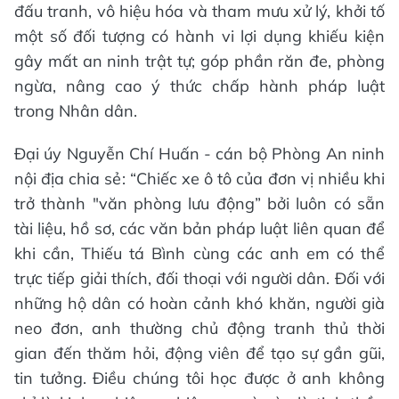
đấu tranh, vô hiệu hóa và tham mưu xử lý, khởi tố
một số đối tượng có hành vi lợi dụng khiếu kiện
gây mất an ninh trật tự; góp phần răn đe, phòng
ngừa, nâng cao ý thức chấp hành pháp luật
trong Nhân dân.
Đại úy Nguyễn Chí Huấn - cán bộ Phòng An ninh
nội địa chia sẻ: “Chiếc xe ô tô của đơn vị nhiều khi
trở thành "văn phòng lưu động” bởi luôn có sẵn
tài liệu, hồ sơ, các văn bản pháp luật liên quan để
khi cần, Thiếu tá Bình cùng các anh em có thể
trực tiếp giải thích, đối thoại với người dân. Đối với
những hộ dân có hoàn cảnh khó khăn, người già
neo đơn, anh thường chủ động tranh thủ thời
gian đến thăm hỏi, động viên để tạo sự gần gũi,
tin tưởng. Điều chúng tôi học được ở anh không