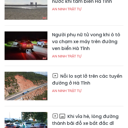
nước khi tắm biển Hà Tĩnh
AN NINH TRẬT TỰ
Người phụ nữ tử vong khi ô tô
va chạm xe máy trên đường
ven biển Hà Tĩnh
AN NINH TRẬT TỰ
Nỗi lo sạt lở trên các tuyến
đường ở Hà Tĩnh
AN NINH TRẬT TỰ
Khi vỉa hè, lòng đường
thành bãi đỗ xe bất đắc dĩ