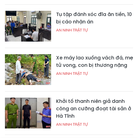
Tụ tập đánh xóc đĩa ăn tiền, 10
bị cáo nhận án
AN NINH TRẬT TỰ
Xe máy lao xuống vách đá, mẹ
tử vong, con bị thương nặng
AN NINH TRẬT TỰ
Khởi tố thanh niên giả danh
công an cưỡng đoạt tài sản ở
Hà Tĩnh
AN NINH TRẬT TỰ