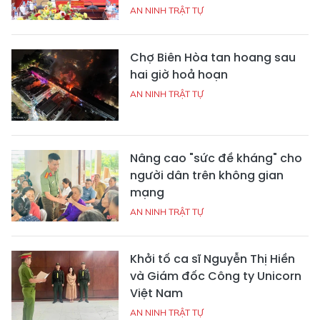
AN NINH TRẬT TỰ
Chợ Biên Hòa tan hoang sau
hai giờ hoả hoạn
AN NINH TRẬT TỰ
Nâng cao "sức đề kháng" cho
người dân trên không gian
mạng
AN NINH TRẬT TỰ
Khởi tố ca sĩ Nguyễn Thị Hiền
và Giám đốc Công ty Unicorn
Việt Nam
AN NINH TRẬT TỰ