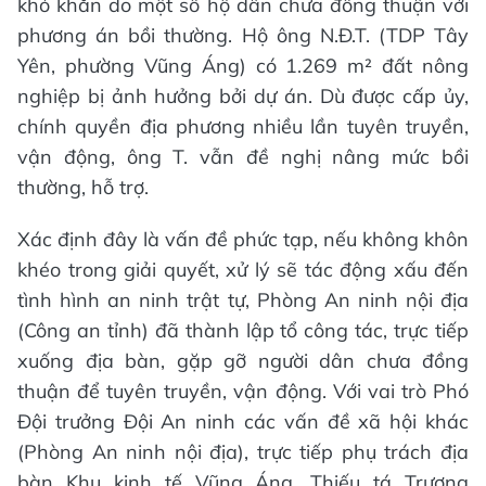
khó khăn do một số hộ dân chưa đồng thuận với
phương án bồi thường. Hộ ông N.Đ.T. (TDP Tây
Yên, phường Vũng Áng) có 1.269 m² đất nông
nghiệp bị ảnh hưởng bởi dự án. Dù được cấp ủy,
chính quyền địa phương nhiều lần tuyên truyền,
vận động, ông T. vẫn đề nghị nâng mức bồi
thường, hỗ trợ.
Xác định đây là vấn đề phức tạp, nếu không khôn
khéo trong giải quyết, xử lý sẽ tác động xấu đến
tình hình an ninh trật tự, Phòng An ninh nội địa
(Công an tỉnh) đã thành lập tổ công tác, trực tiếp
xuống địa bàn, gặp gỡ người dân chưa đồng
thuận để tuyên truyền, vận động. Với vai trò Phó
Đội trưởng Đội An ninh các vấn đề xã hội khác
(Phòng An ninh nội địa), trực tiếp phụ trách địa
bàn Khu kinh tế Vũng Áng, Thiếu tá Trương