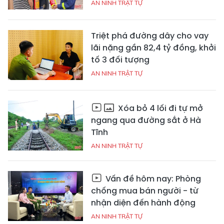
AN NINH TRẬT TỰ
Triệt phá đường dây cho vay
lãi nặng gần 82,4 tỷ đồng, khởi
tố 3 đối tượng
AN NINH TRẬT TỰ
Xóa bỏ 4 lối đi tự mở
ngang qua đường sắt ở Hà
Tĩnh
AN NINH TRẬT TỰ
Vấn đề hôm nay: Phòng
chống mua bán người - từ
nhận diện đến hành động
AN NINH TRẬT TỰ