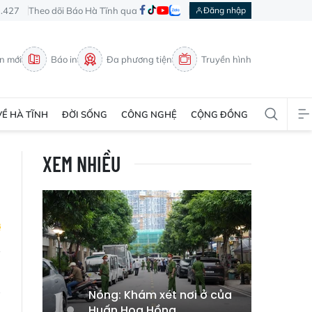
3.427
Theo dõi Báo Hà Tĩnh qua
Đăng nhập
in mới
Báo in
Đa phương tiện
Truyền hình
VỀ HÀ TĨNH
ĐỜI SỐNG
CÔNG NGHỆ
CỘNG ĐỒNG
XEM NHIỀU
h
g
Nóng: Khám xét nơi ở của
Huấn Hoa Hồng