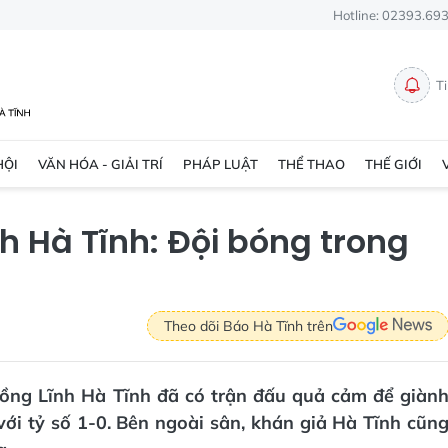
Hotline: 02393.69
T
HỘI
VĂN HÓA - GIẢI TRÍ
PHÁP LUẬT
THỂ THAO
THẾ GIỚI
h Hà Tĩnh: Đội bóng trong
Theo dõi Báo Hà Tĩnh trên
 Hồng Lĩnh Hà Tĩnh đã có trận đấu quả cảm để giàn
với tỷ số 1-0. Bên ngoài sân, khán giả Hà Tĩnh cũn