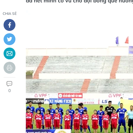
đã hết mình cổ vũ cho đội bóng quê hươn
CHIA SẺ
0