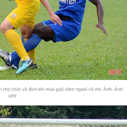
 cho chức vô địch khi mùa giải năm ngoái về nhì. Ảnh: Ảnh:
VPF