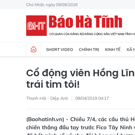
Chủ Nhật, ngày 09/08/2026
SHORT VIDEO
CHÍNH TRỊ
KINH TẾ
XÃ 
Cổ động viên Hồng Lĩn
trái tim tôi!
Thanh Hải - Diệp Anh
08/04/2019 04:17
(Baohatinh.vn) - Chiều 7/4, các cầu thủ
chiến thắng đầu tay trước Fico Tây Ninh 