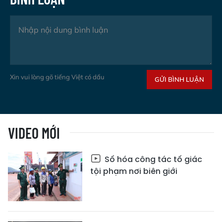
Xin vui lòng gõ tiếng Việt có dấu
GỬI BÌNH LUẬN
VIDEO MỚI
Số hóa công tác tố giác
tội phạm nơi biên giới