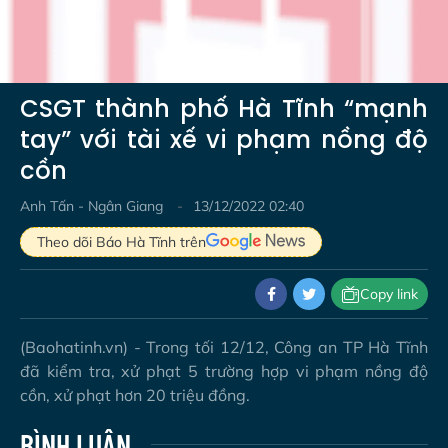
Video
CSGT thành phố Hà Tĩnh “mạnh
tay” với tài xế vi phạm nồng độ
cồn
Anh Tấn - Ngân Giang
13/12/2022 02:40
Theo dõi Báo Hà Tĩnh trên
Copy link
(Baohatinh.vn) - Trong tối 12/12, Công an TP Hà Tĩnh
đã kiểm tra, xử phạt 5 trường hợp vi phạm nồng độ
cồn, xử phạt hơn 20 triệu đồng.
BÌNH LUẬN