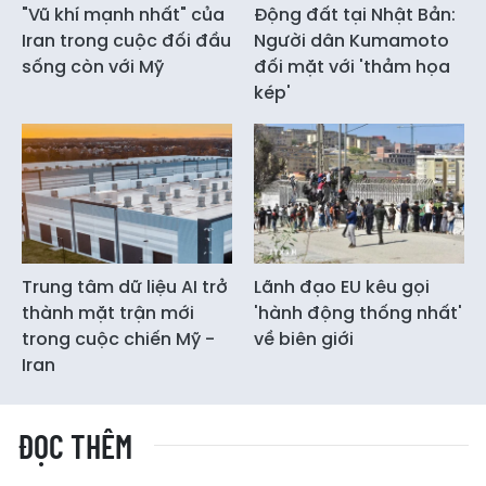
"Vũ khí mạnh nhất" của
Động đất tại Nhật Bản:
Iran trong cuộc đối đầu
Người dân Kumamoto
sống còn với Mỹ
đối mặt với 'thảm họa
kép'
Trung tâm dữ liệu AI trở
Lãnh đạo EU kêu gọi
thành mặt trận mới
'hành động thống nhất'
trong cuộc chiến Mỹ -
về biên giới
Iran
ĐỌC THÊM