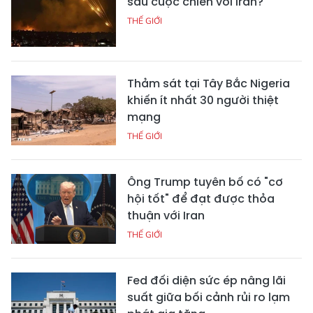
sau cuộc chiến với Iran?
THẾ GIỚI
Thảm sát tại Tây Bắc Nigeria
khiến ít nhất 30 người thiệt
mạng
THẾ GIỚI
Ông Trump tuyên bố có "cơ
hội tốt" để đạt được thỏa
thuận với Iran
THẾ GIỚI
Fed đối diện sức ép nâng lãi
suất giữa bối cảnh rủi ro lạm