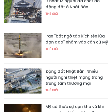
Ít nhất 13 người đã chết do
động đất ở Nhật Bản
THẾ GIỚI
Iran "bất ngờ tập kích tên lửa
đạn đạo" nhằm vào căn cứ Mỹ
THẾ GIỚI
Động đất Nhật Bản: Nhiều
người nghi thiệt mạng trong
trung tâm thương mại
THẾ GIỚI
Mỹ có thực sự cạn kho vũ khí