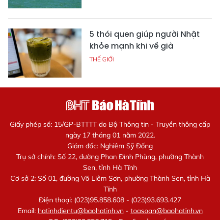
5 thói quen giúp người Nhật
khỏe mạnh khi về già
THẾ GIỚI
Giấy phép số: 15/GP-BTTTT do Bộ Thông tin - Truyền thông cấp
ngày 17 tháng 01 năm 2022.
Giám đốc: Nghiêm Sỹ Đống
Trụ sở chính: Số 22, đường Phan Đình Phùng, phường Thành
Sen, tỉnh Hà Tĩnh
Cơ sở 2: Số 01, đường Võ Liêm Sơn, phường Thành Sen, tỉnh Hà
Tĩnh
Điện thoại: (023)95.858.608 - (023)93.693.427
Email:
hatinhdientu@baohatinh.vn
-
toasoan@baohatinh.vn