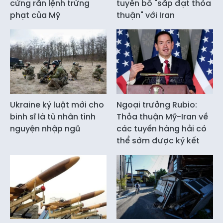
cứng rắn lệnh trừng
tuyên bố "sắp đạt thỏa
phạt của Mỹ
thuận" với Iran
Ukraine ký luật mới cho
Ngoại trưởng Rubio:
binh sĩ là tù nhân tình
Thỏa thuận Mỹ-Iran về
nguyện nhập ngũ
các tuyến hàng hải có
thể sớm được ký kết