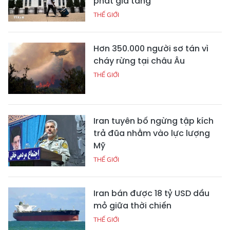
phát gia tăng
THẾ GIỚI
Hơn 350.000 người sơ tán vì
cháy rừng tại châu Âu
THẾ GIỚI
Iran tuyên bố ngừng tập kích
trả đũa nhằm vào lực lượng
Mỹ
THẾ GIỚI
Iran bán được 18 tỷ USD dầu
mỏ giữa thời chiến
THẾ GIỚI