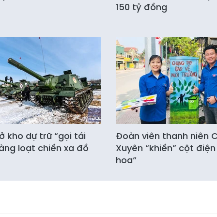
150 tỷ đồng
 kho dự trữ “gọi tái
Đoàn viên thanh niên
àng loạt chiến xa đồ
Xuyên “khiến” cột điện
hoa”