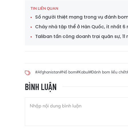
TIN LIÊN QUAN
Số người thiệt mạng trong vụ đánh bom 
Cháy nhà tập thể ở Hàn Quốc, ít nhất 6
Taliban tấn công doanh trại quân sự, 11
#Afghanistan
#Nổ bom
#Kabul
#Đánh bom liều chết
BÌNH LUẬN