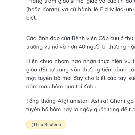
“Hàng trăm giáo sĩ Hồi giáo và các tín đồ
(hoặc Koran) và cử hành lễ Eid Milad-un
biết.
Các lãnh đạo của Bệnh viện Cấp cứu ở thủ 
trường vụ nổ và hơn 40 người bị thương nặ
Hiện chưa nhóm nào nhận thực hiện vụ t
giáo (IS) tự xưng vẫn thường tiến hành cá
một tuyên bố mới đây cho biết các tay 
đẫm máu hôm qua tại Kabul.
Tổng thống Afghanistan Ashraf Ghani gọi
tuyên bố hôm nay là ngày quốc tang để tư
(Theo Reuters)