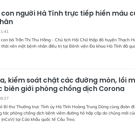
 con người Hà Tĩnh trực tiếp hiến máu 
nhân
11:41
 con bà Trần Thị Thu Hằng - Chủ tịch Hội Chữ thập đỏ huyện Thạch H
 thời nên một bệnh nhân điều trị tại Bênh viện Đa khoa Hà Tĩnh đã qu
ra, kiểm soát chặt các đường mòn, lối 
c biên giới phòng chống dịch Corona
08:27
hó Bí thư Thường trực Tỉnh ủy Hà Tĩnh Hoàng Trung Dũng cùng đoàn đi
ng tác phòng chống dịch bệnh viêm đường hô hấp cấp do chủng mới củ
 (nCoV) tại Cửa khẩu quốc tế Cầu Treo.