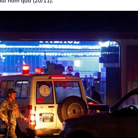
bul hôm qua (20/11).