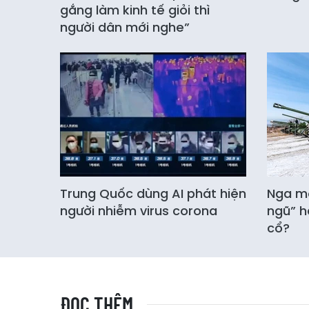
gắng làm kinh tế giỏi thì
người dân mới nghe”
Trung Quốc dùng AI phát hiện
Nga mở
người nhiễm virus corona
ngũ” h
cổ?
ĐỌC THÊM