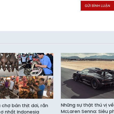
GỬI BÌNH LUẬN
Những sự thật thú vị về
chợ bán thịt dơi, rắn
McLaren Senna: Siêu 
ợ nhất Indonesia