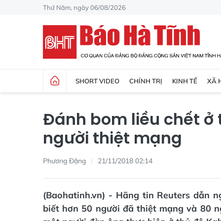
Thứ Năm, ngày 06/08/2026
SHORT VIDEO
CHÍNH TRỊ
KINH TẾ
XÃ 
Đánh bom liều chết ở 
người thiệt mạng
Phương Đặng
21/11/2018 02:14
(Baohatinh.vn) - Hãng tin Reuters dẫn 
biết hơn 50 người đã thiệt mạng và 80 n