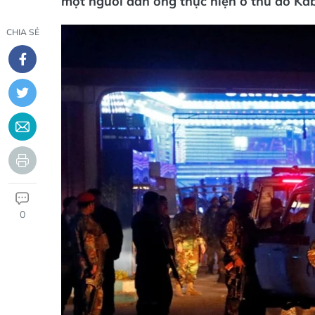
một người đàn ông thực hiện ở thủ đô Ka
CHIA SẺ
0