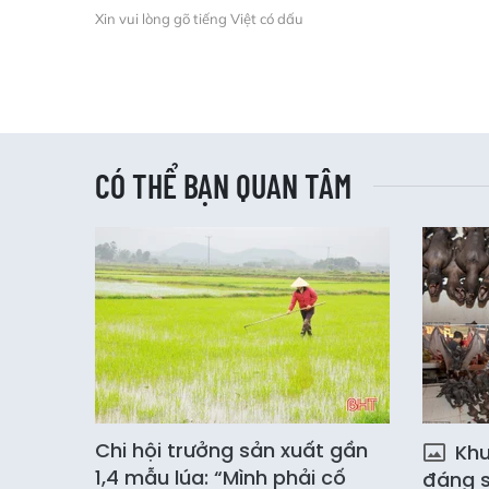
Xin vui lòng gõ tiếng Việt có dấu
CÓ THỂ BẠN QUAN TÂM
Chi hội trưởng sản xuất gần
Khu 
1,4 mẫu lúa: “Mình phải cố
đáng s