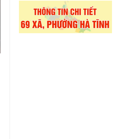
m
b
n