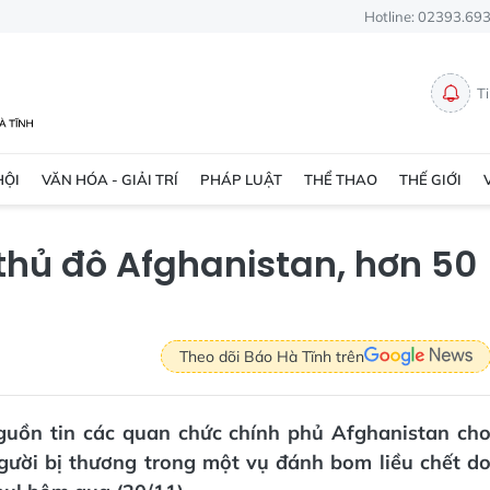
Hotline: 02393.69
T
HỘI
VĂN HÓA - GIẢI TRÍ
PHÁP LUẬT
THỂ THAO
THẾ GIỚI
thủ đô Afghanistan, hơn 50
Theo dõi Báo Hà Tĩnh trên
nguồn tin các quan chức chính phủ Afghanistan ch
gười bị thương trong một vụ đánh bom liều chết d