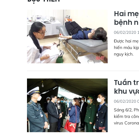
Hai mẹ
bệnh 
06/02/2020 
Được hai mẹ
hiến máu kịp
nguy kịch.
Tuần t
khu vự
06/02/2020 
Sáng 6/2, P
kiểm tra cô
virus Corona