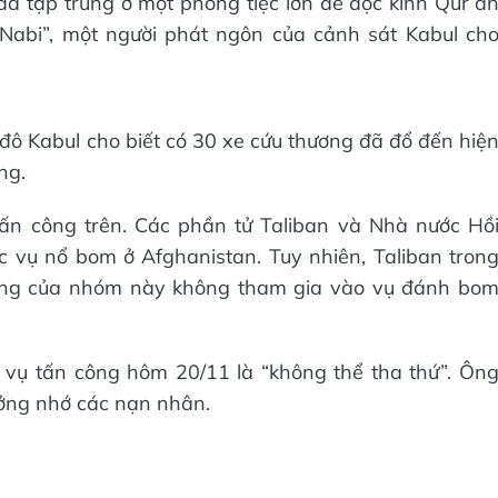
 đã tập trung ở một phòng tiệc lớn để đọc kinh Qur’a
-Nabi”, một người phát ngôn của cảnh sát Kabul ch
đô Kabul cho biết có 30 xe cứu thương đã đổ đến hiệ
ng.
ấn công trên. Các phần tử Taliban và Nhà nước Hồ
c vụ nổ bom ở Afghanistan. Tuy nhiên, Taliban tron
súng của nhóm này không tham gia vào vụ đánh bo
 vụ tấn công hôm 20/11 là “không thể tha thứ”. Ôn
ởng nhớ các nạn nhân.