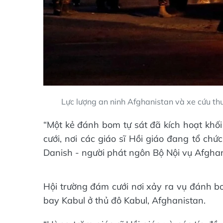
Lực lượng an ninh Afghanistan và xe cứu th
“Một kẻ đánh bom tự sát đã kích hoạt khố
cưới, nơi các giáo sĩ Hồi giáo đang tổ ch
Danish - người phát ngôn Bộ Nội vụ Afghani
Hội trường đám cưới nơi xảy ra vụ đánh b
bay Kabul ở thủ đô Kabul, Afghanistan.