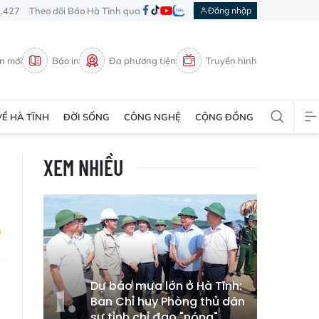
3.427
Theo dõi Báo Hà Tĩnh qua
Đăng nhập
in mới
Báo in
Đa phương tiện
Truyền hình
VỀ HÀ TĨNH
ĐỜI SỐNG
CÔNG NGHỆ
CỘNG ĐỒNG
XEM NHIỀU
o
Dự báo mưa lớn ở Hà Tĩnh:
o
Ban Chỉ huy Phòng thủ dân
sự tỉnh chỉ đạo "nóng"