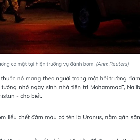
ương có mặt tại hiện trường vụ đánh bom.
(Ảnh: Reuters)
i thuốc nổ mang theo người trong một hội trường đá
ức tưởng nhớ ngày sinh nhà tiên tri Mohammad”, Naji
stan - cho biết.
om liều chết đẫm máu có tên là Uranus, nằm gần sâ