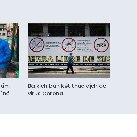
 Cẩm
Ba kịch bản kết thúc dịch do
 "nở
virus Corona