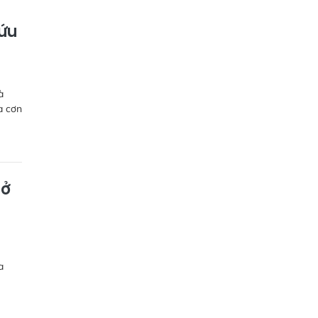
cứu
à
a cơn
mở
a