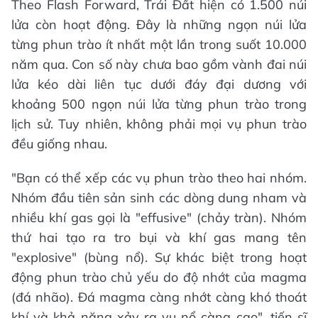
Theo Flash Forward, Trái Đất hiện có 1.500 núi
lửa còn hoạt động. Đây là những ngọn núi lửa
từng phun trào ít nhất một lần trong suốt 10.000
năm qua. Con số này chưa bao gồm vành đai núi
lửa kéo dài liên tục dưới đáy đại dương với
khoảng 500 ngọn núi lửa từng phun trào trong
lịch sử. Tuy nhiên, không phải mọi vụ phun trào
đều giống nhau.
"Bạn có thể xếp các vụ phun trào theo hai nhóm.
Nhóm đầu tiên sản sinh các dòng dung nham và
nhiều khí gas gọi là "effusive" (chảy tràn). Nhóm
thứ hai tạo ra tro bụi và khí gas mang tên
"explosive" (bùng nổ). Sự khác biệt trong hoạt
động phun trào chủ yếu do độ nhớt của magma
(đá nhão). Đá magma càng nhớt càng khó thoát
khí và khả năng xảy ra vụ nổ càng cao", tiến sĩ