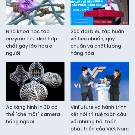
Nhà khoa học tạo
200 đại biểu tập huấn
enzyme tiêu diệt hợp
về tiêu chuẩn, quy
chất gây lão hóa ở
chuẩn và chất lượng
người
hàng hóa
Áo tàng hình in 3D có
VinFuture và hành trình
thể "che mắt" camera
kết nối trí tuệ toàn cầu
hồng ngoại
với những bài toán
phát triển của Việt Nam