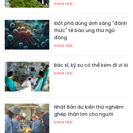
KHOA HỌC
Đột phá dùng ánh sáng "đánh
thức" tế bào ung thư ngủ
đông
KHOA HỌC
Bác sĩ, kỹ sư có thể kém đi vì AI
KHOA HỌC
Nhật Bản dự kiến thử nghiệm
ghép thận lợn cho người
KHOA HỌC