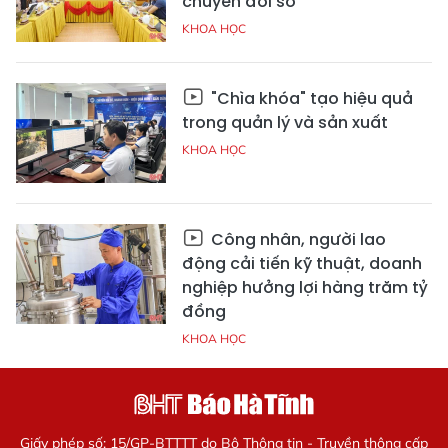
chuyển đổi số
KHOA HỌC
"Chìa khóa" tạo hiệu quả
trong quản lý và sản xuất
KHOA HỌC
Công nhân, người lao
động cải tiến kỹ thuật, doanh
nghiệp hưởng lợi hàng trăm tỷ
đồng
KHOA HỌC
Giấy phép số: 15/GP-BTTTT do Bộ Thông tin - Truyền thông cấp