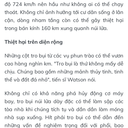
độ 724 km/h nên hầu như không ai có thể chạy
thoát. Không chỉ ảnh hưởng tới cư dân sống ở lân
cận, dòng nham tầng còn có thể gây thiệt hại
trong bán kính 160 km xung quanh núi lửa.
Thiệt hại trên diện rộng
Những cột tro bụi từ các vụ phun trào có thể vươn
cao hàng nghìn km. "Tro bụi là thứ không mấy dễ
chịu. Chúng bao gồm những mảnh thủy tinh, tinh
thể và đất đá nhỏ", tiến sĩ Watson nói.
Không chỉ có khả năng phá hủy động cơ máy
bay, tro bụi núi lửa dày đặc có thể làm sập các
tòa nhà khi chúng tích tụ và dần dần làm móng
nhà sụp xuống. Hít phải tro bụi có thể dẫn đến
những vấn đề nghiêm trọng đối với phổi, bao