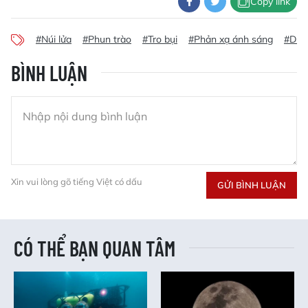
Copy link
#Núi lửa
#Phun trào
#Tro bụi
#Phản xạ ánh sáng
#Dun
BÌNH LUẬN
Xin vui lòng gõ tiếng Việt có dấu
GỬI BÌNH LUẬN
CÓ THỂ BẠN QUAN TÂM