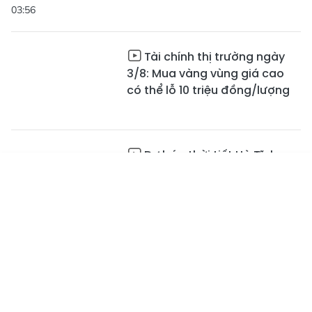
03:56
Tài chính thị trường ngày
3/8: Mua vàng vùng giá cao
có thể lỗ 10 triệu đồng/lượng
Dự báo thời tiết Hà Tĩnh
ngày 3/8: Mưa rào và dông
Tin mới
Emagazine
Truyền hình
Podcast
04:29
Đổi thay ở thôn Cửa Sót -
sức mạnh từ lòng dân