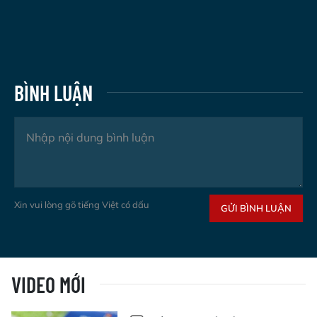
BÌNH LUẬN
Xin vui lòng gõ tiếng Việt có dấu
GỬI BÌNH LUẬN
VIDEO MỚI