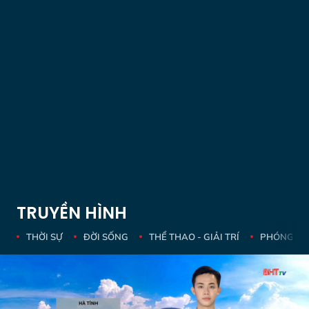
TRUYỀN HÌNH
THỜI SỰ
ĐỜI SỐNG
THỂ THAO - GIẢI TRÍ
PHÓNG SỰ 