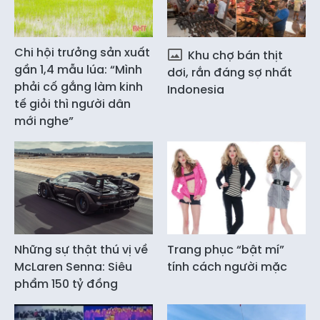
Chi hội trưởng sản xuất
Khu chợ bán thịt
gần 1,4 mẫu lúa: “Mình
dơi, rắn đáng sợ nhất
phải cố gắng làm kinh
Indonesia
tế giỏi thì người dân
mới nghe”
Những sự thật thú vị về
Trang phục “bật mí”
McLaren Senna: Siêu
tính cách người mặc
phẩm 150 tỷ đồng