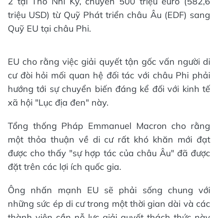
2 tại Thổ Nhĩ Kỳ, chuyển 500 triệu euro (582,6
triệu USD) từ Quỹ Phát triển châu Âu (EDF) sang
Quỹ EU tại châu Phi.
EU cho rằng việc giải quyết tận gốc vấn người di
cư đòi hỏi mối quan hệ đối tác với châu Phi phải
hướng tới sự chuyển biến đáng kể đối với kinh tế
xã hội "Lục địa đen" này.
Tổng thống Pháp Emmanuel Macron cho rằng
một thỏa thuận về di cư rất khó khăn mới đạt
được cho thấy "sự hợp tác của châu Âu" đã được
đặt trên các lợi ích quốc gia.
Ông nhấn mạnh EU sẽ phải sống chung với
những sức ép di cư trong một thời gian dài và các
thành viên cần nỗ lực giải quyết thách thức này