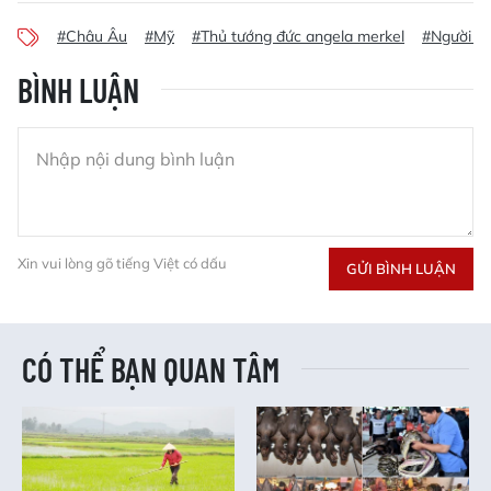
#Châu Âu
#Mỹ
#Thủ tướng đức angela merkel
#Người di
BÌNH LUẬN
Xin vui lòng gõ tiếng Việt có dấu
GỬI BÌNH LUẬN
CÓ THỂ BẠN QUAN TÂM