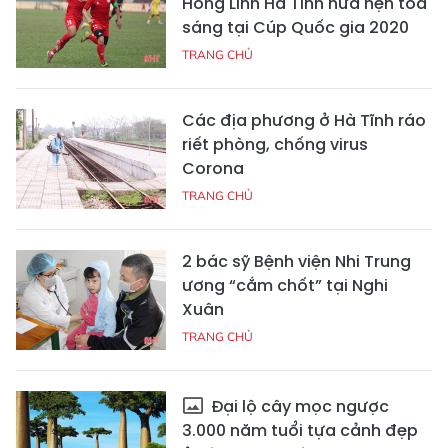
Hồng Lĩnh Hà Tĩnh hứa hẹn tỏa
sáng tại Cúp Quốc gia 2020
TRANG CHỦ
Các địa phương ở Hà Tĩnh ráo
riết phòng, chống virus
Corona
TRANG CHỦ
2 bác sỹ Bệnh viện Nhi Trung
ương “cắm chốt” tại Nghi
Xuân
TRANG CHỦ
Đại lộ cây mọc ngược
3.000 năm tuổi tựa cảnh đẹp