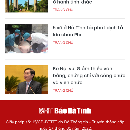
ở hành tinh khác
TRANG CHỦ
5 xã ở Hà Tĩnh tái phát dịch tả
lợn châu Phi
TRANG CHỦ
Bộ Nội vụ: Giảm thiểu văn
bằng, chứng chỉ với công chức
và viên chức
TRANG CHỦ
Giấy phép số: 15/GP-BTTTT do Bộ Thông tin - Truyền thông cấp
ngày 17 tháng 01 năm 2022.