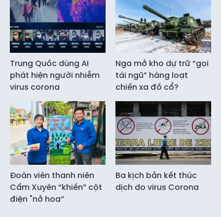
Trung Quốc dùng AI
Nga mở kho dự trữ “gọi
phát hiện người nhiễm
tái ngũ” hàng loạt
virus corona
chiến xa đồ cổ?
Đoàn viên thanh niên
Ba kịch bản kết thúc
Cẩm Xuyên “khiến” cột
dịch do virus Corona
điện "nở hoa”