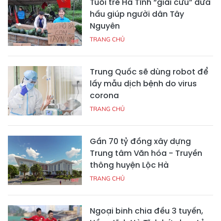
Tuổi trẻ Hà Tĩnh “giải cứu” dưa
hấu giúp người dân Tây
Nguyên
TRANG CHỦ
Trung Quốc sẽ dùng robot để
lấy mẫu dịch bệnh do virus
corona
TRANG CHỦ
Gần 70 tỷ đồng xây dựng
Trung tâm Văn hóa - Truyền
thông huyện Lộc Hà
TRANG CHỦ
Ngoại binh chia đều 3 tuyến,