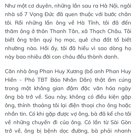
Như một cơ duyên, những lần sau ra Hà Nội, ngôi
nhà số 7 Vọng Đức đã quen thuộc với bước chân
tôi. Rồi những lần ông về Hà Tĩnh, tôi đã đến
thăm ông ở thôn Thanh Tân, xã Thạch Châu. Tôi
biết ông trân quý họ mạc, quê cha đất tổ biết
nhường nào. Hồi ấy, tôi đã hiểu vì sao dòng họ
này bao nhiêu đời con cháu đều thành danh.
Căn nhà ông Phan Huy Xương (bố anh Phan Huy
Hiền - Phó TBT Báo Nhân Dân) thật ấm cúng
trong một không gian đậm đặc văn hóa ngày
ông bà trở về. Sau này, không có điều kiện gặp
ông, thỉnh thoảng tôi lại điện thoại cho ông hoặc
nhắn tin. Có khi gặp được vợ ông, bà đã kể cho tôi
về những chuyến đi của ông. Có lần từ Sài Gòn
trở về, ông bị bệnh dọc đường, bà phải nhanh