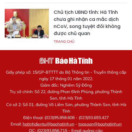
Chủ tịch UBND tỉnh: Hà Tĩnh
chưa ghi nhận ca mắc dịch
nCoV, song tuyệt đối không
được chủ quan
TRANG CHỦ
Giấy phép số: 15/GP-BTTTT do Bộ Thông tin - Truyền thông cấp
ngày 17 tháng 01 năm 2022.
Giám đốc: Nghiêm Sỹ Đống
Trụ sở chính: Số 22, đường Phan Đình Phùng, phường Thành
Sen, tỉnh Hà Tĩnh
Cơ sở 2: Số 01, đường Võ Liêm Sơn, phường Thành Sen, tỉnh Hà
Tĩnh
Điện thoại: (023)95.858.608 - (023)93.693.427
Email:
hatinhdientu@baohatinh.vn
-
toasoan@baohatinh.vn
QC: (023)93.856.715 - Email quảng cáo: