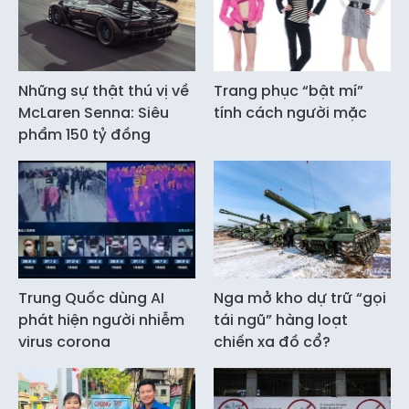
Những sự thật thú vị về
Trang phục “bật mí”
McLaren Senna: Siêu
tính cách người mặc
phẩm 150 tỷ đồng
Trung Quốc dùng AI
Nga mở kho dự trữ “gọi
phát hiện người nhiễm
tái ngũ” hàng loạt
virus corona
chiến xa đồ cổ?