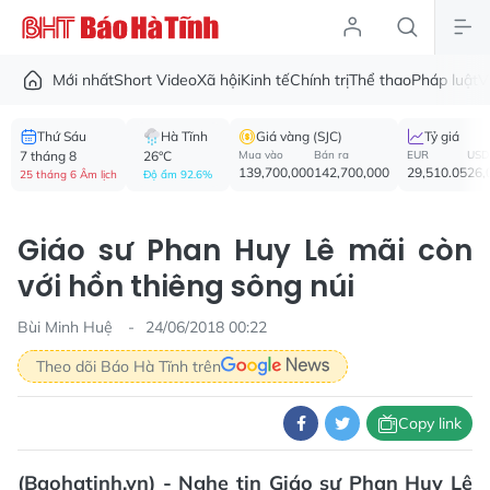
Mới nhất
Short Video
Xã hội
Kinh tế
Chính trị
Thể thao
Pháp luật
V
Thứ Sáu
Hà Tĩnh
Giá vàng (SJC)
Tỷ giá
7 tháng 8
26°C
Mua vào
Bán ra
EUR
USD
139,700,000
142,700,000
29,510.05
26,
25 tháng 6 Âm lịch
Độ ẩm 92.6%
Giáo sư Phan Huy Lê mãi còn
với hồn thiêng sông núi
Bùi Minh Huệ
24/06/2018 00:22
Theo dõi Báo Hà Tĩnh trên
Copy link
(Baohatinh.vn) - Nghe tin Giáo sư Phan Huy Lê