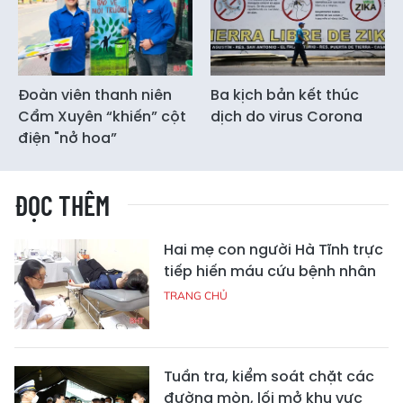
Đoàn viên thanh niên
Ba kịch bản kết thúc
Cẩm Xuyên “khiến” cột
dịch do virus Corona
điện "nở hoa”
ĐỌC THÊM
Hai mẹ con người Hà Tĩnh trực
tiếp hiến máu cứu bệnh nhân
TRANG CHỦ
Tuần tra, kiểm soát chặt các
đường mòn, lối mở khu vực