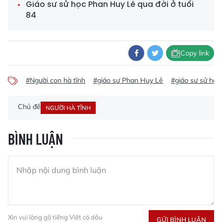
Giáo sư sử học Phan Huy Lê qua đời ở tuổi
84
Copy link
#Người con hà tĩnh
#giáo sư Phan Huy Lê
#giáo sư sử học
Chủ đề
NGƯỜI HÀ TĨNH
BÌNH LUẬN
Xin vui lòng gõ tiếng Việt có dấu
GỬI BÌNH LUẬN