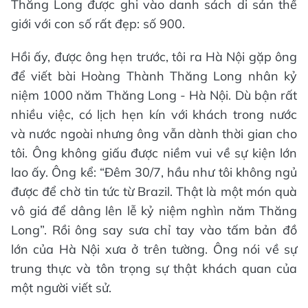
Thăng Long được ghi vào danh sách di sản thế
giới với con số rất đẹp: số 900.
Hồi ấy, được ông hẹn trước, tôi ra Hà Nội gặp ông
để viết bài Hoàng Thành Thăng Long nhân kỷ
niệm 1000 năm Thăng Long - Hà Nội. Dù bận rất
nhiều việc, có lịch hẹn kín với khách trong nước
và nước ngoài nhưng ông vẫn dành thời gian cho
tôi. Ông không giấu được niềm vui về sự kiện lớn
lao ấy. Ông kể: “Đêm 30/7, hầu như tôi không ngủ
được để chờ tin tức từ Brazil. Thật là một món quà
vô giá để dâng lên lễ kỷ niệm nghìn năm Thăng
Long”. Rồi ông say sưa chỉ tay vào tấm bản đồ
lớn của Hà Nội xưa ở trên tường. Ông nói về sự
trung thực và tôn trọng sự thật khách quan của
một người viết sử.