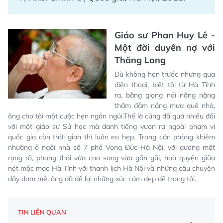
Giáo sư Phan Huy Lê -
Một đời duyên nợ với
Thăng Long
Dù không hẹn trước nhưng qua
điện thoại, biết tôi từ Hà Tĩnh
ra, bằng giọng nói nằng nặng
thấm đẫm nắng mưa quê nhà,
ông cho tôi một cuộc hẹn ngắn ngủi.Thế là cũng đã quá nhiều đối
với một giáo sư Sử học mà danh tiếng vươn ra ngoài phạm vi
quốc gia còn thời gian thì luôn eo hẹp. Trong căn phòng khiêm
nhường ở ngôi nhà số 7 phố Vọng Đức-Hà Nội, với gương mặt
rạng rỡ, phong thái vừa cao sang vừa gần gũi, hoà quyện giữa
nét mộc mạc Hà Tĩnh với thanh lịch Hà Nội và những câu chuyện
đầy đam mê, ông đã để lại những xúc cảm đẹp đẽ trong tôi.
TIN LIÊN QUAN