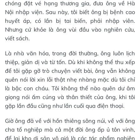
chóng đặt vé hạng thương gia, đưa ông về Hà
Nội nhập viện. Sau này, tôi biết ông bị bệnh cao
huyết áp, có lần bị tai biến, phải nhập viên.
Nhưng cứ khỏe là ông vùi đầu vào nghiên cứu,
viết sách.
Là nhà văn hóa, trong đời thường, ông luôn lịch
thiệp, giản dị và từ tốn. Dù khi không thể thu xếp
để tôi gặp gỡ trò chuyện viết bài, ông vẫn không
quên nói lời xin lỗi thật nhẹ nhàng mặc dù tôi chỉ
là bậc con cháu. Tôi không thể nào quên dư âm
giọng nói ấm cúng và thân thiết của ông, khi tôi
gặp lần đầu cũng như lần cuối qua điện thoại.
Giờ ông đã về với hồn thiêng sông núi, về với ông
cha tổ nghiệp mà cả một đời ông ấp ủ tôn vinh,
để lại kho di sản vô giá là các tác phẩm nghiên