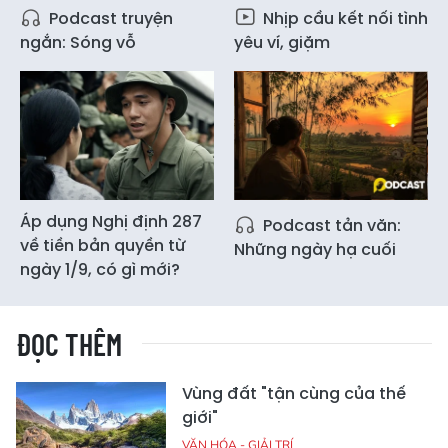
Podcast truyện
Nhịp cầu kết nối tình
ngắn: Sóng vỗ
yêu ví, giặm
Áp dụng Nghị định 287
Podcast tản văn:
về tiền bản quyền từ
Những ngày hạ cuối
ngày 1/9, có gì mới?
ĐỌC THÊM
Vùng đất "tận cùng của thế
giới"
VĂN HÓA - GIẢI TRÍ