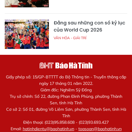
Đằng sau những con số kỷ lục
của World Cup 2026
VĂN HÓA - GIẢI TRÍ
Giấy phép số: 15/GP-BTTTT do Bộ Thông tin - Truyền thông cấp
ngày 17 tháng 01 năm 2022.
Giám đốc: Nghiêm Sỹ Đống
Trụ sở chính: Số 22, đường Phan Đình Phùng, phường Thành
Sen, tỉnh Hà Tĩnh
Cơ sở 2: Số 01, đường Võ Liêm Sơn, phường Thành Sen, tỉnh Hà
Tĩnh
Điện thoại: (023)95.858.608 - (023)93.693.427
Email:
hatinhdientu@baohatinh.vn
-
toasoan@baohatinh.vn