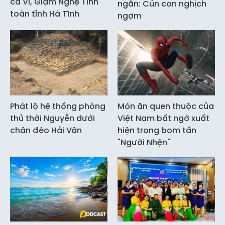
ca Ví, Giặm Nghệ Tĩnh
ngắn: Cún con nghịch
toàn tỉnh Hà Tĩnh
ngợm
Phát lộ hệ thống phòng
Món ăn quen thuộc của
thủ thời Nguyễn dưới
Việt Nam bất ngờ xuất
chân đèo Hải Vân
hiện trong bom tấn
"Người Nhện"