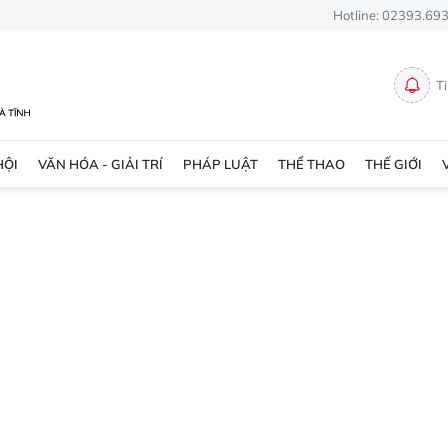
Hotline: 02393.69
T
HỘI
VĂN HÓA - GIẢI TRÍ
PHÁP LUẬT
THỂ THAO
THẾ GIỚI