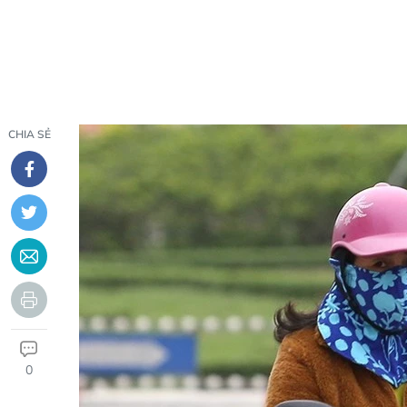
CHIA SẺ
0