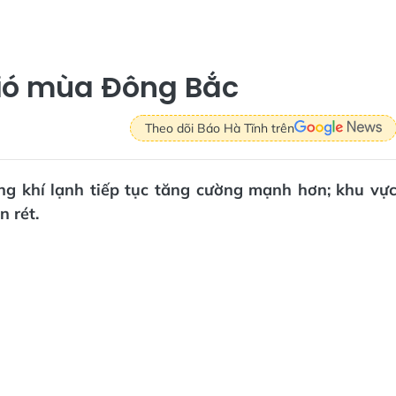
gió mùa Đông Bắc
Theo dõi Báo Hà Tĩnh trên
ng khí lạnh tiếp tục tăng cường mạnh hơn; khu vự
n rét.