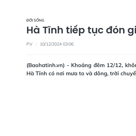
ĐỜI SỐNG
Hà Tĩnh tiếp tục đón 
P.V
10/12/2024 03:06
(Baohatinh.vn) - Khoảng đêm 12/12, khô
Hà Tĩnh có nơi mưa to và dông, trời chuyể