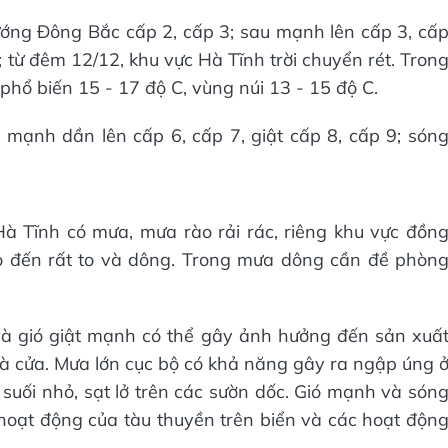
ướng Đông Bắc cấp 2, cấp 3; sau mạnh lên cấp 3, cấ
; từ đêm 12/12, khu vực Hà Tĩnh trời chuyển rét. Tron
 phổ biến 15 - 17 độ C, vùng núi 13 - 15 độ C.
 mạnh dần lên cấp 6, cấp 7, giật cấp 8, cấp 9; són
à Tĩnh có mưa, mưa rào rải rác, riêng khu vực đồn
o đến rất to và dông. Trong mưa dông cần đề phòn
và gió giật mạnh có thể gây ảnh hưởng đến sản xuấ
hà cửa. Mưa lớn cục bộ có khả năng gây ra ngập úng 
 suối nhỏ, sạt lở trên các sườn dốc. Gió mạnh và són
hoạt động của tàu thuyền trên biển và các hoạt độn