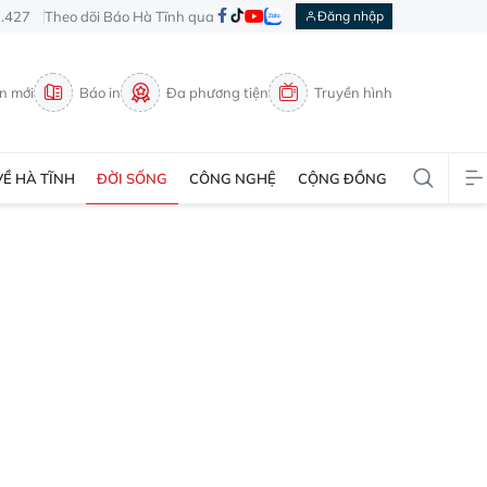
3.427
Theo dõi Báo Hà Tĩnh qua
Đăng nhập
in mới
Báo in
Đa phương tiện
Truyền hình
VỀ HÀ TĨNH
ĐỜI SỐNG
CÔNG NGHỆ
CỘNG ĐỒNG