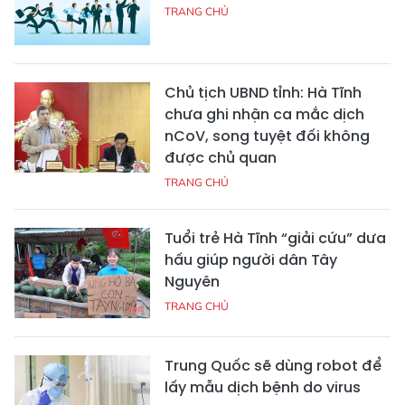
TRANG CHỦ
Chủ tịch UBND tỉnh: Hà Tĩnh
chưa ghi nhận ca mắc dịch
nCoV, song tuyệt đối không
được chủ quan
TRANG CHỦ
Tuổi trẻ Hà Tĩnh “giải cứu” dưa
hấu giúp người dân Tây
Nguyên
TRANG CHỦ
Trung Quốc sẽ dùng robot để
lấy mẫu dịch bệnh do virus