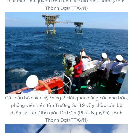
cột mốc chủ quyền trên thềm lục địa Việt Nam. (Ảnh:
Thành Đạt/TTXVN)
Các cán bộ chiến sỹ Vùng 2 Hải quân cùng các nhà báo,
phóng viên trên tàu Trường Sa 19 vẫy chào cán bộ
chiến sỹ trên Nhà giàn Dk1/15 (Phúc Nguyên). (Ảnh:
Thành Đạt/TTXVN)