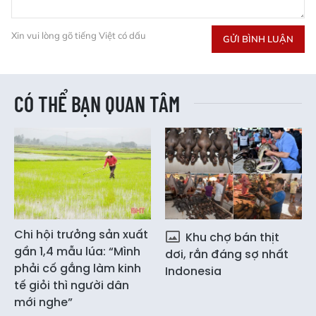
Xin vui lòng gõ tiếng Việt có dấu
GỬI BÌNH LUẬN
CÓ THỂ BẠN QUAN TÂM
Chi hội trưởng sản xuất
Khu chợ bán thịt
gần 1,4 mẫu lúa: “Mình
dơi, rắn đáng sợ nhất
phải cố gắng làm kinh
Indonesia
tế giỏi thì người dân
mới nghe”