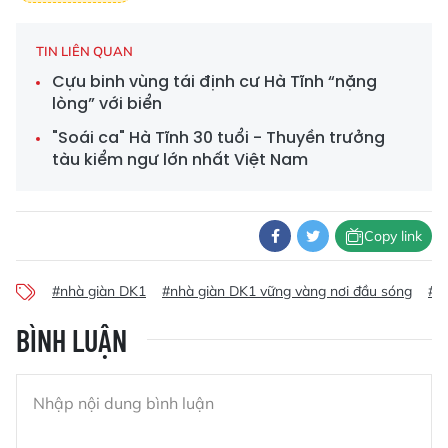
TIN LIÊN QUAN
Cựu binh vùng tái định cư Hà Tĩnh “nặng
lòng” với biển
"Soái ca" Hà Tĩnh 30 tuổi - Thuyền trưởng
tàu kiểm ngư lớn nhất Việt Nam
Copy link
#nhà giàn DK1
#nhà giàn DK1 vững vàng nơi đầu sóng
#c
BÌNH LUẬN