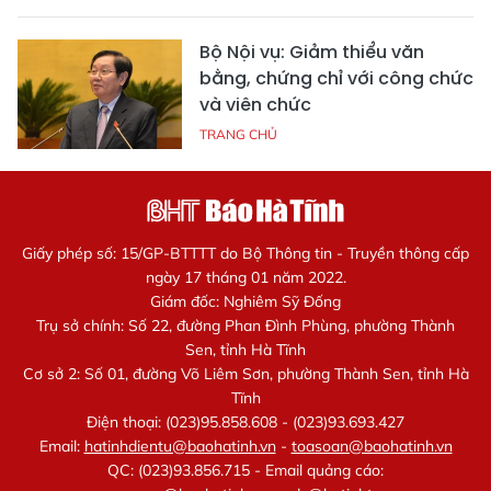
Bộ Nội vụ: Giảm thiểu văn
bằng, chứng chỉ với công chức
và viên chức
TRANG CHỦ
Giấy phép số: 15/GP-BTTTT do Bộ Thông tin - Truyền thông cấp
ngày 17 tháng 01 năm 2022.
Giám đốc: Nghiêm Sỹ Đống
Trụ sở chính: Số 22, đường Phan Đình Phùng, phường Thành
Sen, tỉnh Hà Tĩnh
Cơ sở 2: Số 01, đường Võ Liêm Sơn, phường Thành Sen, tỉnh Hà
Tĩnh
Điện thoại: (023)95.858.608 - (023)93.693.427
Email:
hatinhdientu@baohatinh.vn
-
toasoan@baohatinh.vn
QC: (023)93.856.715 - Email quảng cáo: