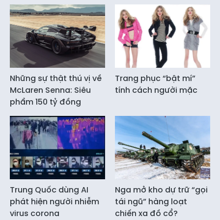
Những sự thật thú vị về
Trang phục “bật mí”
McLaren Senna: Siêu
tính cách người mặc
phẩm 150 tỷ đồng
Trung Quốc dùng AI
Nga mở kho dự trữ “gọi
phát hiện người nhiễm
tái ngũ” hàng loạt
virus corona
chiến xa đồ cổ?