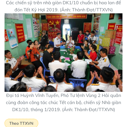
Các chiến sỹ trên nhà giàn DK1/10 chuẩn bị hoa lan để
đón Tết Kỷ Hợi 2019. (Ảnh: Thành Đạt/TTXVN)
Đại tá Huỳnh Vĩnh Tuyến, Phó Tư lệnh Vùng 2 Hải quân
cùng đoàn công tác chúc Tết cán bộ, chiến sỹ Nhà giàn
DK1/10, tháng 1/2019. (Ảnh: Thành Đạt/TTXVN)
Theo TTXVN