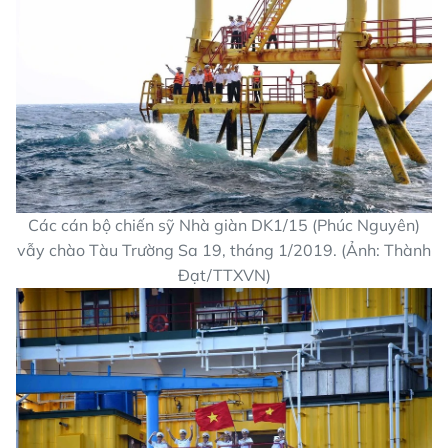
Các cán bộ chiến sỹ Nhà giàn DK1/15 (Phúc Nguyên)
vẫy chào Tàu Trường Sa 19, tháng 1/2019. (Ảnh: Thành
Đạt/TTXVN)