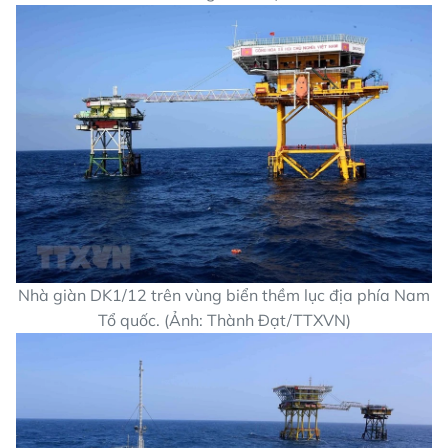
Nhà giàn DK1/12 trên vùng biển thềm lục địa phía Nam
Tổ quốc. (Ảnh: Thành Đạt/TTXVN)