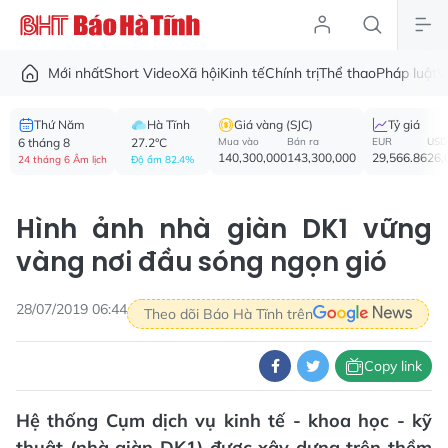
Mới nhất
Short Video
Xã hội
Kinh tế
Chính trị
Thể thao
Pháp luật
V
Thứ Năm
Hà Tĩnh
Giá vàng (SJC)
Tỷ giá
6 tháng 8
27.2°C
Mua vào
Bán ra
EUR
USD
140,300,000
143,300,000
29,566.86
26,
24 tháng 6 Âm lịch
Độ ẩm 82.4%
Hình ảnh nhà giàn DK1 vững
vàng nơi đầu sóng ngọn gió
28/07/2019 06:44
Theo dõi Báo Hà Tĩnh trên
Copy link
Hệ thống Cụm dịch vụ kinh tế - khoa học - kỹ
thuật (nhà giàn DK1) được xây dựng trên thềm