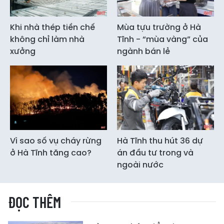
Khi nhà thép tiền chế
Mùa tựu trường ở Hà
không chỉ làm nhà
Tĩnh - “mùa vàng” của
xưởng
ngành bán lẻ
Vì sao số vụ cháy rừng
Hà Tĩnh thu hút 36 dự
ở Hà Tĩnh tăng cao?
án đầu tư trong và
ngoài nước
ĐỌC THÊM