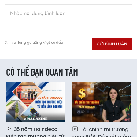
Xin vui lòng gõ tiếng Việt có dấu
GỬI BÌNH LUẬN
CÓ THỂ BẠN QUAN TÂM
35 năm Haindeco:
Tài chính thị trường
Kiến tạo thương hiệu từ
ngày 10/8: Đề xuất giảm