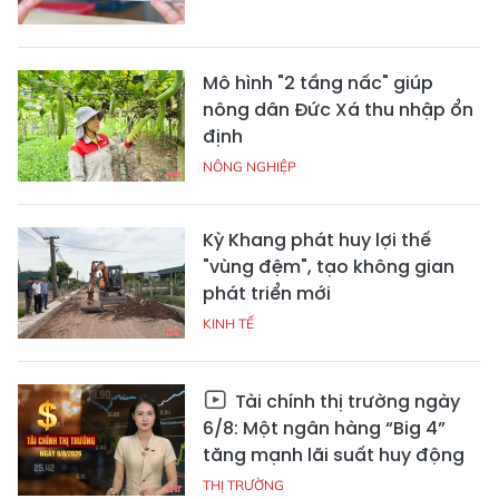
Mô hình "2 tầng nấc" giúp
nông dân Đức Xá thu nhập ổn
định
NÔNG NGHIỆP
Kỳ Khang phát huy lợi thế
"vùng đệm", tạo không gian
phát triển mới
KINH TẾ
Tài chính thị trường ngày
6/8: Một ngân hàng “Big 4”
tăng mạnh lãi suất huy động
THỊ TRƯỜNG