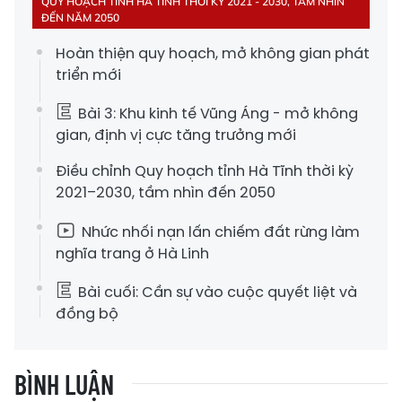
QUY HOẠCH TỈNH HÀ TĨNH THỜI KỲ 2021 - 2030, TẦM NHÌN
ĐẾN NĂM 2050
Hoàn thiện quy hoạch, mở không gian phát
triển mới
Bài 3: Khu kinh tế Vũng Áng - mở không
gian, định vị cực tăng trưởng mới
Điều chỉnh Quy hoạch tỉnh Hà Tĩnh thời kỳ
2021–2030, tầm nhìn đến 2050
Nhức nhối nạn lấn chiếm đất rừng làm
nghĩa trang ở Hà Linh
Bài cuối: Cần sự vào cuộc quyết liệt và
đồng bộ
BÌNH LUẬN