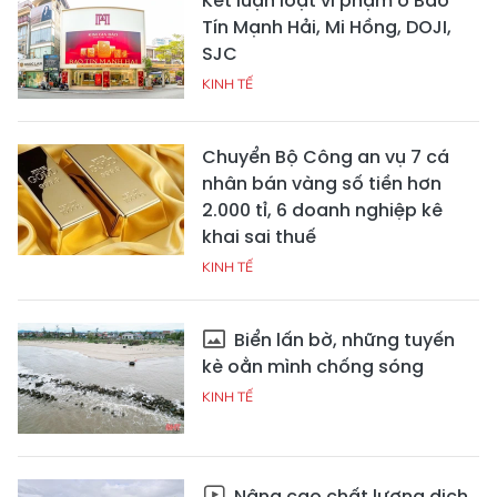
Kết luận loạt vi phạm ở Bảo
Tín Mạnh Hải, Mi Hồng, DOJI,
SJC
KINH TẾ
Chuyển Bộ Công an vụ 7 cá
nhân bán vàng số tiền hơn
2.000 tỉ, 6 doanh nghiệp kê
khai sai thuế
KINH TẾ
Biển lấn bờ, những tuyến
kè oằn mình chống sóng
KINH TẾ
Nâng cao chất lượng dịch