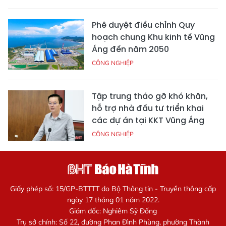
Phê duyệt điều chỉnh Quy
hoạch chung Khu kinh tế Vũng
Áng đến năm 2050
CÔNG NGHIỆP
Tập trung tháo gỡ khó khăn,
hỗ trợ nhà đầu tư triển khai
các dự án tại KKT Vũng Áng
CÔNG NGHIỆP
Giấy phép số: 15/GP-BTTTT do Bộ Thông tin - Truyền thông cấp
ngày 17 tháng 01 năm 2022.
Giám đốc: Nghiêm Sỹ Đống
Trụ sở chính: Số 22, đường Phan Đình Phùng, phường Thành