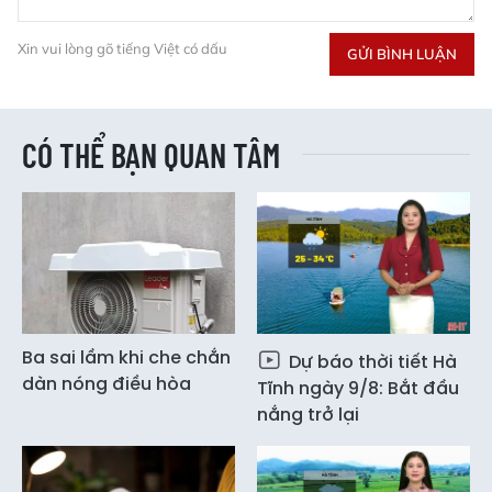
Xin vui lòng gõ tiếng Việt có dấu
GỬI BÌNH LUẬN
CÓ THỂ BẠN QUAN TÂM
Ba sai lầm khi che chắn
Dự báo thời tiết Hà
dàn nóng điều hòa
Tĩnh ngày 9/8: Bắt đầu
nắng trở lại