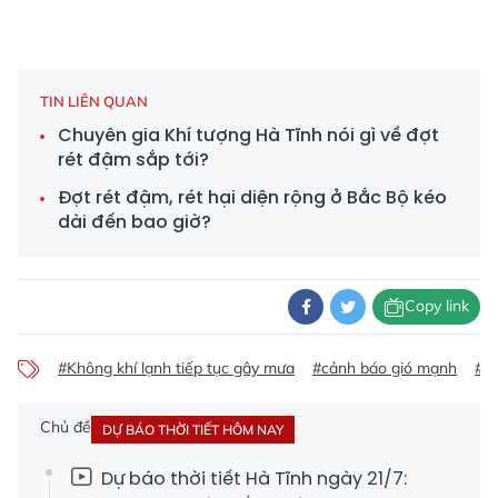
TIN LIÊN QUAN
Chuyên gia Khí tượng Hà Tĩnh nói gì về đợt
rét đậm sắp tới?
Đợt rét đậm, rét hại diện rộng ở Bắc Bộ kéo
dài đến bao giờ?
Copy link
#Không khí lạnh tiếp tục gây mưa
#cảnh báo gió mạnh
#só
Chủ đề
DỰ BÁO THỜI TIẾT HÔM NAY
Dự báo thời tiết Hà Tĩnh ngày 21/7: