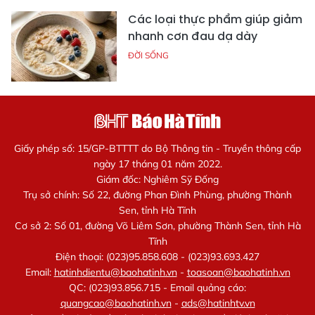
Các loại thực phẩm giúp giảm
nhanh cơn đau dạ dày
ĐỜI SỐNG
Giấy phép số: 15/GP-BTTTT do Bộ Thông tin - Truyền thông cấp
ngày 17 tháng 01 năm 2022.
Giám đốc: Nghiêm Sỹ Đống
Trụ sở chính: Số 22, đường Phan Đình Phùng, phường Thành
Sen, tỉnh Hà Tĩnh
Cơ sở 2: Số 01, đường Võ Liêm Sơn, phường Thành Sen, tỉnh Hà
Tĩnh
Điện thoại: (023)95.858.608 - (023)93.693.427
Email:
hatinhdientu@baohatinh.vn
-
toasoan@baohatinh.vn
QC: (023)93.856.715 - Email quảng cáo:
quangcao@baohatinh.vn
-
ads@hatinhtv.vn