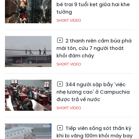
bé trai 9 tuổi kẹt giữa hai khe
tường
SHORT VIDEO
2 thanh niên cầm búa phá
mái tôn, cứu 7 người thoát
khỏi đám cháy
SHORT VIDEO
344 người sập bẫy 'việc
nhẹ lương cao' ở Campuchia
được trả về nước
SHORT VIDEO
Tiếp viên sống sót thần kỳ
khi bị văng 100m khỏi máy bay