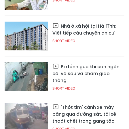
SHORT VIDEO
Nhà ở xã hội tại Hà Tĩnh:
Viết tiếp câu chuyện an cư
SHORT VIDEO
Bị đánh gục khi can ngăn
cãi vã sau va chạm giao
thông
SHORT VIDEO
'Thót tim' cảnh xe máy
băng qua đường sắt, tài xế
thoát chết trong gang tấc
SHORT VIDEO