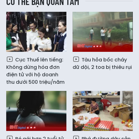
CÓ THỂ BẠN QUAN TÂM
Cục Thuế lên tiếng:
Tàu hỏa bốc cháy
Không dừng hóa đơn
dữ dội, 2 toa bị thiêu rụi
điện tử với hộ doanh
thu dưới 500 triệu/năm
Bé gái hơn 2 tuổi tử
Phá đường dây sản