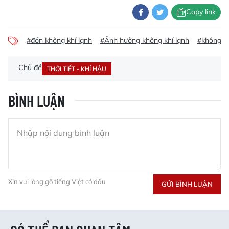
Copy link
#đón không khí lạnh
#Ảnh hưởng không khí lạnh
#không kh
Chủ đề
THỜI TIẾT - KHÍ HẬU
BÌNH LUẬN
Xin vui lòng gõ tiếng Việt có dấu
GỬI BÌNH LUẬN