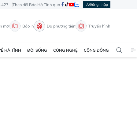
3.427
Theo dõi Báo Hà Tĩnh qua
Đăng nhập
in mới
Báo in
Đa phương tiện
Truyền hình
VỀ HÀ TĨNH
ĐỜI SỐNG
CÔNG NGHỆ
CỘNG ĐỒNG