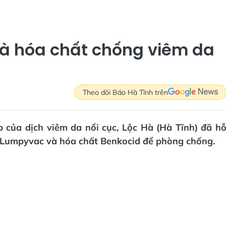
 và hóa chất chống viêm da
Theo dõi Báo Hà Tĩnh trên
p của dịch viêm da nổi cục, Lộc Hà (Hà Tĩnh) đã h
n Lumpyvac và hóa chất Benkocid để phòng chống.