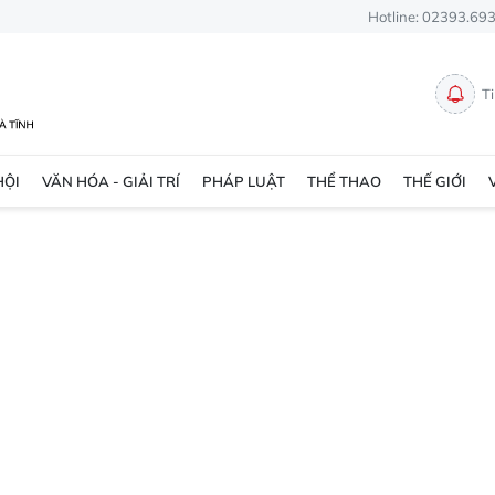
Hotline: 02393.69
T
HỘI
VĂN HÓA - GIẢI TRÍ
PHÁP LUẬT
THỂ THAO
THẾ GIỚI