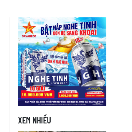
ỗ
XEM NHIỀU