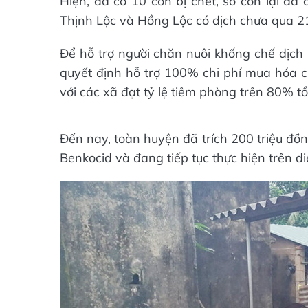
Hiện, đã có 10 con bị chết, số còn lại đã
Thịnh Lộc và Hồng Lộc có dịch chưa qua 2
Để hỗ trợ người chăn nuôi khống chế dịch
quyết định hỗ trợ 100% chi phí mua hóa ch
với các xã đạt tỷ lệ tiêm phòng trên 80% t
Đến nay, toàn huyện đã trích 200 triệu đồn
Benkocid và đang tiếp tục thực hiện trên di