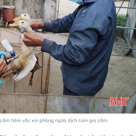
a cầm tiêm vắc xin phòng ngừa dịch cúm gia cầm.