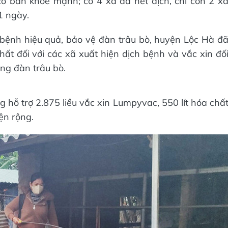
 cơ bản khỏe mạnh; có 4 xã đã hết dịch, chỉ còn 2 x
1 ngày.
 bệnh hiệu quả, bảo vệ đàn trâu bò, huyện Lộc Hà đ
ất đối với các xã xuất hiện dịch bệnh và vắc xin đố
ổng đàn trâu bò.
g hỗ trợ 2.875 liều vắc xin Lumpyvac, 550 lít hóa chấ
ện rộng.