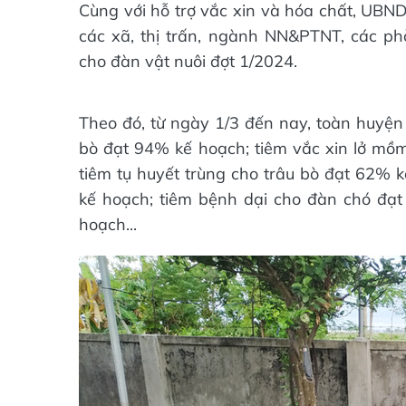
Cùng với hỗ trợ vắc xin và hóa chất, UBN
các xã, thị trấn, ngành NN&PTNT, các p
cho đàn vật nuôi đợt 1/2024.
Theo đó, từ ngày 1/3 đến nay, toàn huyện
bò đạt 94% kế hoạch; tiêm vắc xin lở mồ
tiêm tụ huyết trùng cho trâu bò đạt 62% k
kế hoạch; tiêm bệnh dại cho đàn chó đạ
hoạch...