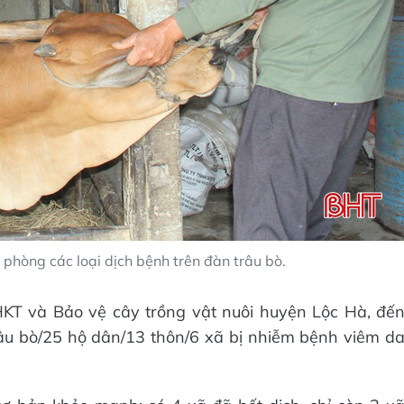
 phòng các loại dịch bệnh trên đàn trâu bò.
KT và Bảo vệ cây trồng vật nuôi huyện Lộc Hà, đế
râu bò/25 hộ dân/13 thôn/6 xã bị nhiễm bệnh viêm d