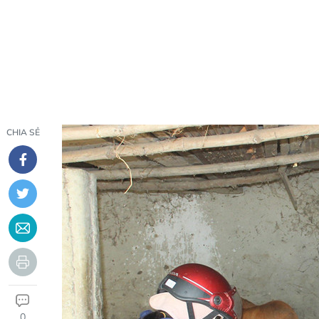
CHIA SẺ
0