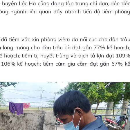
D huyện Lộc Hà cũng đang tập trung chỉ đạo, đôn đố
hòng ngành liên quan đẩy nhanh tiến độ tiêm phòn
 đã tiêm vắc xin phòng viêm da nổi cục cho đàn trâ
m long móng cho đàn trâu bò đạt gần 77% kế hoạch
ế hoạch; tiêm tụ huyết trùng và dịch tả lợn đạt 109
t 106% kế hoạch; tiêm cúm gia cầm đạt gần 67% k