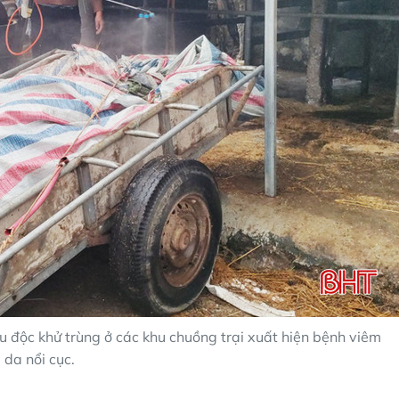
u độc khử trùng ở các khu chuồng trại xuất hiện bệnh viêm
da nổi cục.