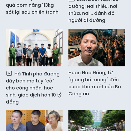
quả bom nặng 113kg
đường: Nơi thiếu, nơi
sót lại sau chiến tranh
thừa, nơi... đánh đố
người đi đường
Huấn Hoa Hồng, từ
Hà Tĩnh phá đường
"giang hồ mạng" đến
dây bán ma túy "cỏ"
cuộc khám xét của Bộ
cho công nhân, học
Công an
sinh, giao dịch hơn 10 tỷ
đồng