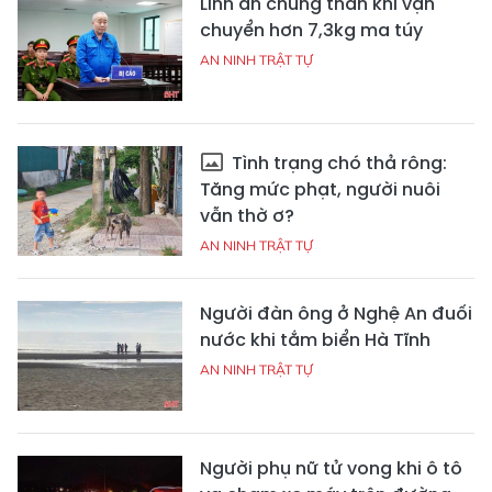
Lĩnh án chung thân khi vận
chuyển hơn 7,3kg ma túy
AN NINH TRẬT TỰ
Tình trạng chó thả rông:
Tăng mức phạt, người nuôi
vẫn thờ ơ?
AN NINH TRẬT TỰ
Người đàn ông ở Nghệ An đuối
nước khi tắm biển Hà Tĩnh
AN NINH TRẬT TỰ
Người phụ nữ tử vong khi ô tô