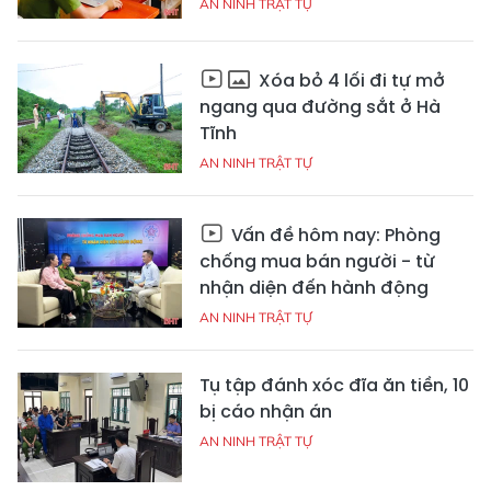
AN NINH TRẬT TỰ
Xóa bỏ 4 lối đi tự mở
ngang qua đường sắt ở Hà
Tĩnh
AN NINH TRẬT TỰ
Vấn đề hôm nay: Phòng
chống mua bán người - từ
nhận diện đến hành động
AN NINH TRẬT TỰ
Tụ tập đánh xóc đĩa ăn tiền, 10
bị cáo nhận án
AN NINH TRẬT TỰ