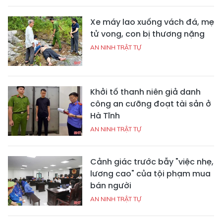
Xe máy lao xuống vách đá, mẹ
tử vong, con bị thương nặng
AN NINH TRẬT TỰ
Khởi tố thanh niên giả danh
công an cưỡng đoạt tài sản ở
Hà Tĩnh
AN NINH TRẬT TỰ
Cảnh giác trước bẫy "việc nhẹ,
lương cao" của tội phạm mua
bán người
AN NINH TRẬT TỰ