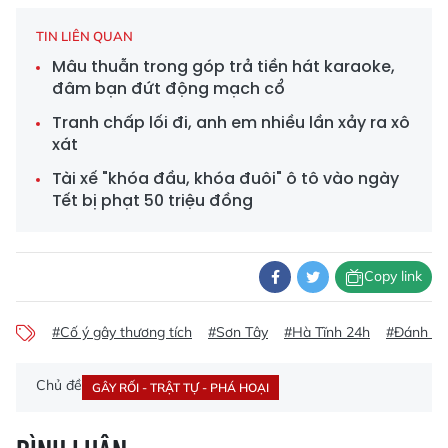
TIN LIÊN QUAN
Mâu thuẫn trong góp trả tiền hát karaoke,
đâm bạn đứt động mạch cổ
Tranh chấp lối đi, anh em nhiều lần xảy ra xô
xát
Tài xế "khóa đầu, khóa đuôi" ô tô vào ngày
Tết bị phạt 50 triệu đồng
Copy link
#Cố ý gây thương tích
#Sơn Tây
#Hà Tĩnh 24h
#Đánh ng
Chủ đề
GÂY RỐI - TRẬT TỰ - PHÁ HOẠI