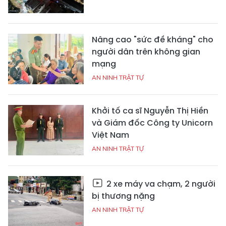
Nâng cao "sức đề kháng" cho
người dân trên không gian
mạng
AN NINH TRẬT TỰ
Khởi tố ca sĩ Nguyễn Thị Hiền
và Giám đốc Công ty Unicorn
Việt Nam
AN NINH TRẬT TỰ
2 xe máy va chạm, 2 người
bị thương nặng
AN NINH TRẬT TỰ