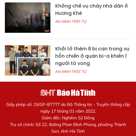
Khống chế vụ cháy nhà dân ở
Hương Khê
AN NINH TRẬT TỰ
Khởi tố thêm 8 bị can trong vụ
hỗn chiến ở quán bi-a khiến 1
người tử vong
AN NINH TRẬT TỰ
Giấy phép số: 15/GP-BTTTT do Bộ Thông tin - Truyền thông cấp
ngày 17 tháng 01 năm 2022.
Giám đốc: Nghiêm Sỹ Đống
Trụ sở chính: Số 22, đường Phan Đình Phùng, phường Thành
Sen, tỉnh Hà Tĩnh