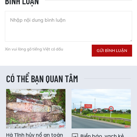
BÌNH LUẬN
Xin vui lòng gõ tiếng Việt có dấu
GỬI BÌNH LUẬN
CÓ THỂ BẠN QUAN TÂM
Hà Tĩnh hủy nổ an toàn
Biển báo, vạch kẻ