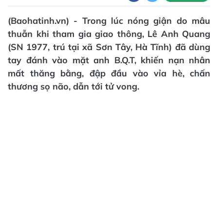
(Baohatinh.vn) - Trong lúc nóng giận do mâu
thuẫn khi tham gia giao thông, Lê Anh Quang
(SN 1977, trú tại xã Sơn Tây, Hà Tĩnh) đã dùng
tay đánh vào mặt anh B.Q.T, khiến nạn nhân
mất thăng bằng, đập đầu vào vỉa hè, chấn
thương sọ não, dẫn tới tử vong.