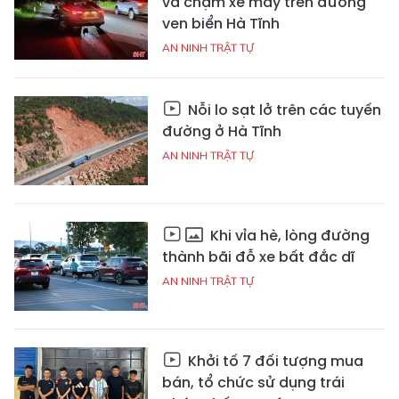
va chạm xe máy trên đường
ven biển Hà Tĩnh
AN NINH TRẬT TỰ
Nỗi lo sạt lở trên các tuyến
đường ở Hà Tĩnh
AN NINH TRẬT TỰ
Khi vỉa hè, lòng đường
thành bãi đỗ xe bất đắc dĩ
AN NINH TRẬT TỰ
Khởi tố 7 đối tượng mua
bán, tổ chức sử dụng trái