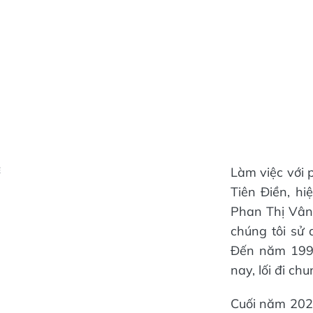
Làm việc với 
Ẻ
Tiên Điền, hi
Phan Thị Vân
chúng tôi sử 
Đến năm 1997
nay, lối đi ch
Cuối năm 2025