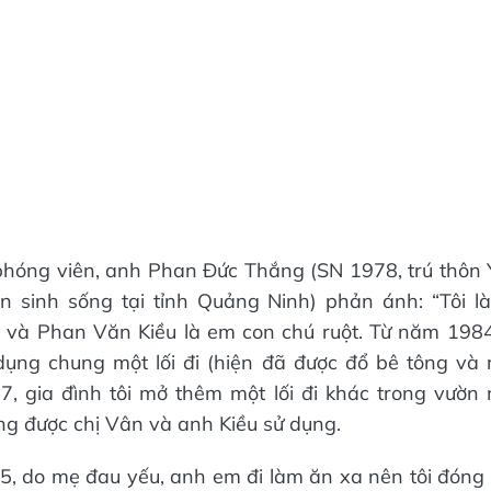
phóng viên, anh Phan Đức Thắng (SN 1978, trú thôn
ện sinh sống tại tỉnh Quảng Ninh) phản ánh: “Tôi l
 và Phan Văn Kiều là em con chú ruột. Từ năm 1984,
dụng chung một lối đi (hiện đã được đổ bê tông và
, gia đình tôi mở thêm một lối đi khác trong vườn 
ung được chị Vân và anh Kiều sử dụng.
, do mẹ đau yếu, anh em đi làm ăn xa nên tôi đóng