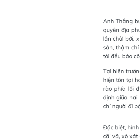
Anh Thắng bức
quyền địa phư
lần chửi bới, 
sản, thậm chí 
tôi đều báo cô
Tại hiện trườn
hiện tồn tại h
rào phía lối 
định giữa hai
chỉ người đi b
Đặc biệt, hình
cãi vã, xô xát