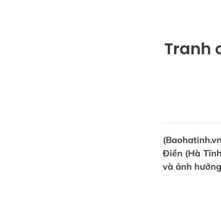
Tranh c
(Baohatinh.v
Điền (Hà Tĩnh
và ảnh hưởng 