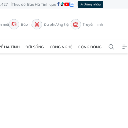
3.427
Theo dõi Báo Hà Tĩnh qua
Đăng nhập
in mới
Báo in
Đa phương tiện
Truyền hình
VỀ HÀ TĨNH
ĐỜI SỐNG
CÔNG NGHỆ
CỘNG ĐỒNG