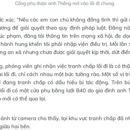
Cổng phụ được anh Thắng mở vào lối đi chung.
 xúc: “Nếu các em con chú không đồng tình thì gửi
ơng để giải quyết theo quy định pháp luật. Đằng này
xúc phạm, đăng tải thông tin trên mạng xã hội, đe dọ
hành hung khiến tôi phải nhập viện điều trị. Mỗi lần 
ng an xã nhưng chưa được giải quyết kịp thời, dứt điể
g, phóng viên ghi nhận việc tranh chấp lối đi là có th
ai lối đi, chỉ cách nhau một bức tường rào. Một số vị trí
đi đang tranh chấp có dấu hiệu bị tác động. Trên 
 lối đi có một cửa phụ bằng lưới B40 do gia đình anh 
ộ mới có thể qua lại.
 ảnh từ camera cho thấy, tại khu vực tranh chấp đã n
 giữa hai bên.