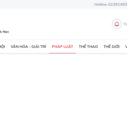
Hotline: 02393.69
T
HỘI
VĂN HÓA - GIẢI TRÍ
PHÁP LUẬT
THỂ THAO
THẾ GIỚI