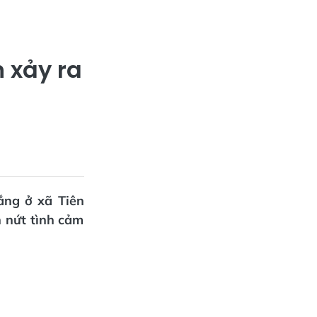
n xảy ra
ắng ở xã Tiên
n nứt tình cảm