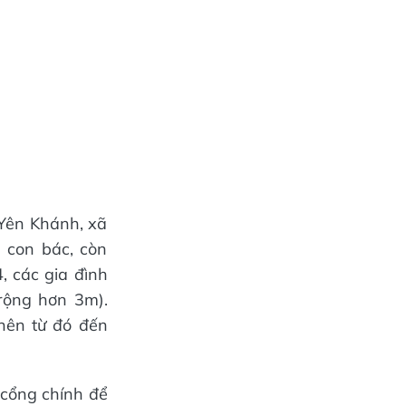
 Yên Khánh, xã
à con bác, còn
 các gia đình
 rộng hơn 3m).
nên từ đó đến
 cổng chính để