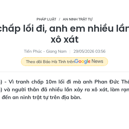
PHÁP LUẬT
AN NINH TRẬT TỰ
hấp lối đi, anh em nhiều lầ
xô xát
Tiến Phúc - Giang Nam
29/05/2026 03:56
Theo dõi Báo Hà Tĩnh trên
n) - Vì tranh chấp 10m lối đi mà anh Phan Đức Th
) và người thân đã nhiều lần xảy ra xô xát, làm rạ
đến an ninh trật tự trên địa bàn.