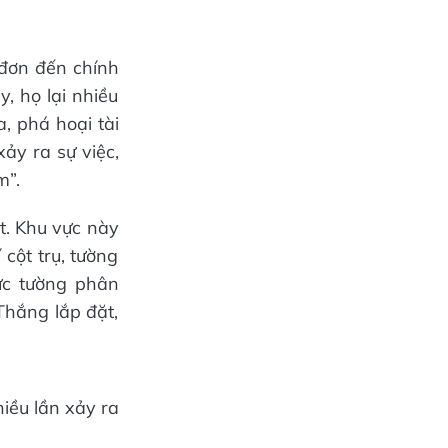
 đơn đến chính
, họ lại nhiều
a, phá hoại tài
xảy ra sự việc,
m”.
ật. Khu vực này
 cột trụ, tường
bức tường phân
Thắng lắp đặt,
hiều lần xảy ra