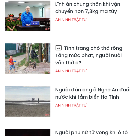
Lĩnh án chung thân khi vận
chuyển hơn 7,3kg ma túy
AN NINH TRẬT TỰ
Tình trạng chó thả rông:
Tăng mức phạt, người nuôi
vẫn thờ ơ?
AN NINH TRẬT TỰ
Người đàn ông ở Nghệ An đuối
nước khi tắm biển Hà Tĩnh
AN NINH TRẬT TỰ
Người phụ nữ tử vong khi ô tô