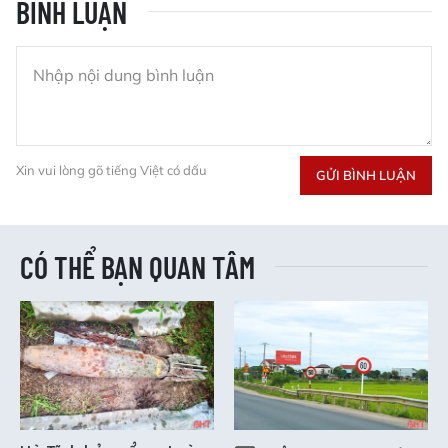
BÌNH LUẬN
Xin vui lòng gõ tiếng Việt có dấu
GỬI BÌNH LUẬN
CÓ THỂ BẠN QUAN TÂM