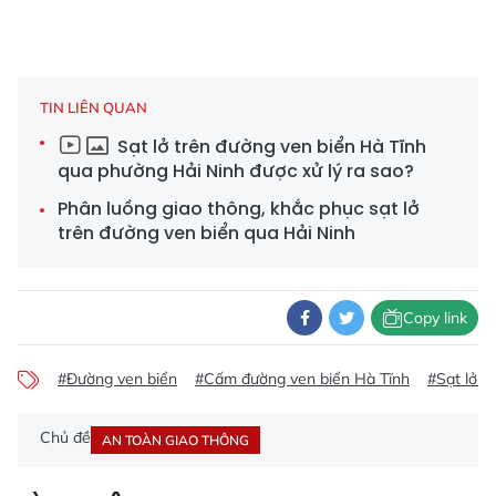
TIN LIÊN QUAN
Sạt lở trên đường ven biển Hà Tĩnh
qua phường Hải Ninh được xử lý ra sao?
Phân luồng giao thông, khắc phục sạt lở
trên đường ven biển qua Hải Ninh
Copy link
#Đường ven biển
#Cấm đường ven biển Hà Tĩnh
#Sạt lở 
Chủ đề
AN TOÀN GIAO THÔNG