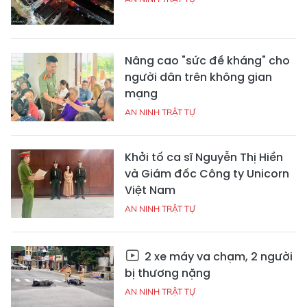
Nâng cao "sức đề kháng" cho
người dân trên không gian
mạng
AN NINH TRẬT TỰ
Khởi tố ca sĩ Nguyễn Thị Hiền
và Giám đốc Công ty Unicorn
Việt Nam
AN NINH TRẬT TỰ
2 xe máy va chạm, 2 người
bị thương nặng
AN NINH TRẬT TỰ