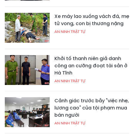
Xe máy lao xuống vách đá, mẹ
tử vong, con bị thương nặng
AN NINH TRẬT TỰ
Khởi tố thanh niên giả danh
công an cưỡng đoạt tài sản ở
Hà Tĩnh
AN NINH TRẬT TỰ
Cảnh giác trước bẫy "việc nhẹ,
lương cao" của tội phạm mua
bán người
AN NINH TRẬT TỰ