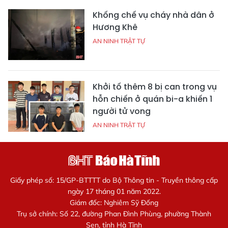
Khống chế vụ cháy nhà dân ở
Hương Khê
AN NINH TRẬT TỰ
Khởi tố thêm 8 bị can trong vụ
hỗn chiến ở quán bi-a khiến 1
người tử vong
AN NINH TRẬT TỰ
Giấy phép số: 15/GP-BTTTT do Bộ Thông tin - Truyền thông cấp
ngày 17 tháng 01 năm 2022.
Giám đốc: Nghiêm Sỹ Đống
Trụ sở chính: Số 22, đường Phan Đình Phùng, phường Thành
Sen, tỉnh Hà Tĩnh