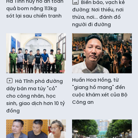
Hà Tĩnh hủy nổ an toàn
Biển báo, vạch kẻ
quả bom nặng 113kg
đường: Nơi thiếu, nơi
sót lại sau chiến tranh
thừa, nơi... đánh đố
người đi đường
Huấn Hoa Hồng, từ
Hà Tĩnh phá đường
"giang hồ mạng" đến
dây bán ma túy "cỏ"
cuộc khám xét của Bộ
cho công nhân, học
Công an
sinh, giao dịch hơn 10 tỷ
đồng