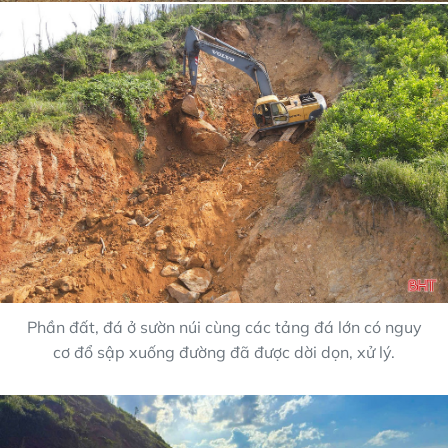
Phần đất, đá ở sườn núi cùng các tảng đá lớn có nguy
cơ đổ sập xuống đường đã được dời dọn, xử lý.