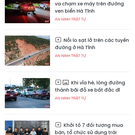
va chạm xe máy trên đường
ven biển Hà Tĩnh
AN NINH TRẬT TỰ
Nỗi lo sạt lở trên các tuyến
đường ở Hà Tĩnh
AN NINH TRẬT TỰ
Khi vỉa hè, lòng đường
thành bãi đỗ xe bất đắc dĩ
AN NINH TRẬT TỰ
Khởi tố 7 đối tượng mua
bán, tổ chức sử dụng trái