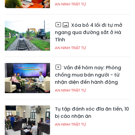
AN NINH TRẬT TỰ
Xóa bỏ 4 lối đi tự mở
ngang qua đường sắt ở Hà
Tĩnh
AN NINH TRẬT TỰ
Vấn đề hôm nay: Phòng
chống mua bán người - từ
nhận diện đến hành động
AN NINH TRẬT TỰ
Tụ tập đánh xóc đĩa ăn tiền, 10
bị cáo nhận án
AN NINH TRẬT TỰ