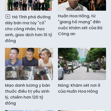
Huấn Hoa Hồng, từ
Hà Tĩnh phá đường
"giang hồ mạng" đến
dây bán ma túy "cỏ"
cuộc khám xét của Bộ
cho công nhân, học
Công an
sinh, giao dịch hơn 10 tỷ
đồng
Mạo danh lương y bán
Nóng: Khám xét nơi ở
thuốc điều trị yếu sinh
của Huấn Hoa Hồng
lý, chiếm hơn 120 tỷ
đồng