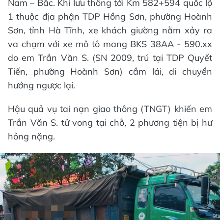
Nam – Bắc. Khi lưu thông tới Km 582+594 quốc lộ
1 thuộc địa phận TDP Hồng Sơn, phường Hoành
Sơn, tỉnh Hà Tĩnh, xe khách giường nằm xảy ra
va chạm với xe mô tô mang BKS 38AA - 590.xx
do em Trần Văn S. (SN 2009, trú tại TDP Quyết
Tiến, phường Hoành Sơn) cầm lái, di chuyển
hướng ngược lại.
Hậu quả vụ tai nạn giao thông (TNGT) khiến em
Trần Văn S. tử vong tại chỗ, 2 phương tiện bị hư
hỏng nặng.