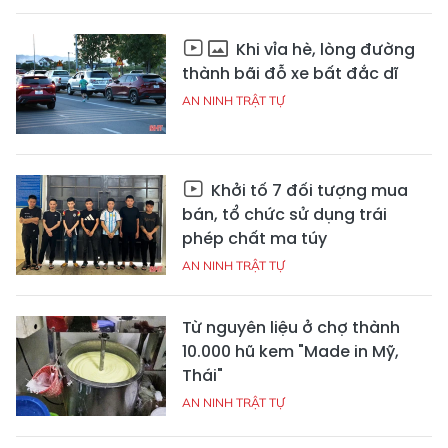
Khi vỉa hè, lòng đường
thành bãi đỗ xe bất đắc dĩ
AN NINH TRẬT TỰ
Khởi tố 7 đối tượng mua
bán, tổ chức sử dụng trái
phép chất ma túy
AN NINH TRẬT TỰ
Từ nguyên liệu ở chợ thành
10.000 hũ kem "Made in Mỹ,
Thái"
AN NINH TRẬT TỰ