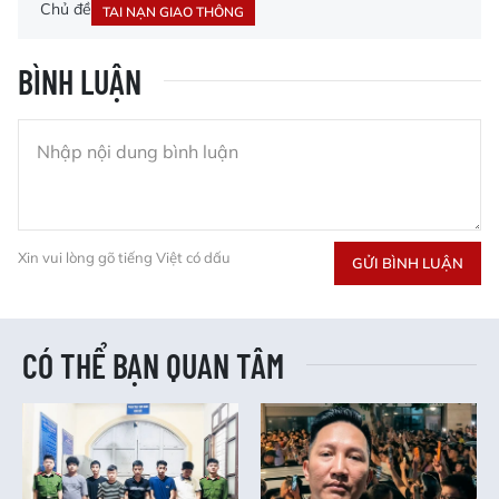
Chủ đề
TAI NẠN GIAO THÔNG
BÌNH LUẬN
Xin vui lòng gõ tiếng Việt có dấu
GỬI BÌNH LUẬN
CÓ THỂ BẠN QUAN TÂM