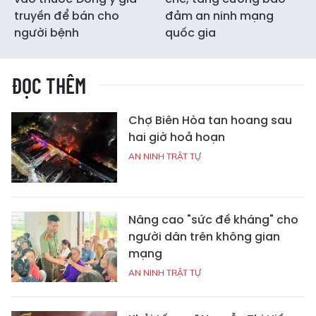
truyền để bán cho
đảm an ninh mạng
người bệnh
quốc gia
ĐỌC THÊM
Chợ Biên Hòa tan hoang sau
hai giờ hoả hoạn
AN NINH TRẬT TỰ
Nâng cao "sức đề kháng" cho
người dân trên không gian
mạng
AN NINH TRẬT TỰ