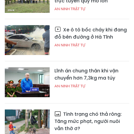
trực tuyến quy mô lớn
AN NINH TRẬT TỰ
Xe ô tô bốc cháy khi đang
đỗ bên đường ở Hà Tĩnh
AN NINH TRẬT TỰ
Lĩnh án chung thân khi vận
chuyển hơn 7,3kg ma túy
AN NINH TRẬT TỰ
Tình trạng chó thả rông:
Tăng mức phạt, người nuôi
vẫn thờ ơ?