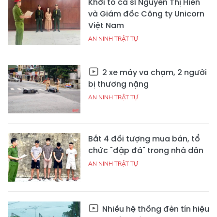
Khởi tố ca sĩ Nguyễn Thị Hiền
và Giám đốc Công ty Unicorn
Việt Nam
AN NINH TRẬT TỰ
2 xe máy va chạm, 2 người
bị thương nặng
AN NINH TRẬT TỰ
Bắt 4 đối tượng mua bán, tổ
chức "đập đá" trong nhà dân
AN NINH TRẬT TỰ
Nhiều hệ thống đèn tín hiệu