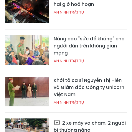
hai giờ hoả hoạn
AN NINH TRẬT TỰ
Nâng cao "sức đề kháng" cho
người dân trên không gian
mạng
AN NINH TRẬT TỰ
Khởi tố ca sĩ Nguyễn Thị Hiền
và Giám đốc Công ty Unicorn
Việt Nam
AN NINH TRẬT TỰ
2 xe máy va chạm, 2 người
bị thương nặng