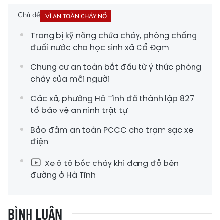
Chủ đề
VÌ AN TOÀN CHÁY NỔ
Trang bị kỹ năng chữa cháy, phòng chống
đuối nước cho học sinh xã Cổ Đạm
Chung cư an toàn bắt đầu từ ý thức phòng
cháy của mỗi người
Các xã, phường Hà Tĩnh đã thành lập 827
tổ bảo vệ an ninh trật tự
Bảo đảm an toàn PCCC cho trạm sạc xe
điện
Xe ô tô bốc cháy khi đang đỗ bên
đường ở Hà Tĩnh
BÌNH LUẬN