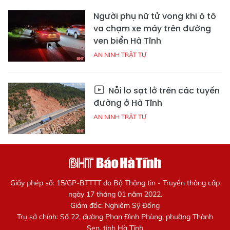
Người phụ nữ tử vong khi ô tô
va chạm xe máy trên đường
ven biển Hà Tĩnh
AN NINH TRẬT TỰ
Nỗi lo sạt lở trên các tuyến
đường ở Hà Tĩnh
AN NINH TRẬT TỰ
Giấy phép số: 15/GP-BTTTT do Bộ Thông tin - Truyền thông cấp
ngày 17 tháng 01 năm 2022.
Giám đốc: Nghiêm Sỹ Đống
Trụ sở chính: Số 22, đường Phan Đình Phùng, phường Thành
Sen, tỉnh Hà Tĩnh