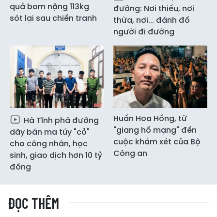
quả bom nặng 113kg
đường: Nơi thiếu, nơi
sót lại sau chiến tranh
thừa, nơi... đánh đố
người đi đường
Huấn Hoa Hồng, từ
Hà Tĩnh phá đường
"giang hồ mạng" đến
dây bán ma túy "cỏ"
cuộc khám xét của Bộ
cho công nhân, học
Công an
sinh, giao dịch hơn 10 tỷ
đồng
ĐỌC THÊM