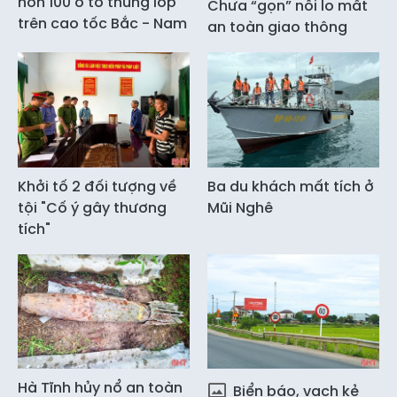
hơn 100 ô tô thủng lốp
Chưa “gọn” nỗi lo mất
trên cao tốc Bắc - Nam
an toàn giao thông
Khởi tố 2 đối tượng về
Ba du khách mất tích ở
tội "Cố ý gây thương
Mũi Nghê
tích"
Hà Tĩnh hủy nổ an toàn
Biển báo, vạch kẻ