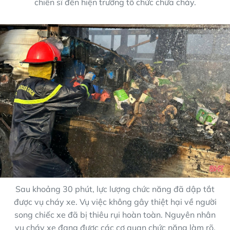
chiến sĩ đến hiện trường tổ chức chữa cháy.
Sau khoảng 30 phút, lực lượng chức năng đã dập tắt
được vụ cháy xe. Vụ việc không gây thiệt hại về người
song chiếc xe đã bị thiêu rụi hoàn toàn. Nguyên nhân
vụ cháy xe đang được các cơ quan chức năng làm rõ.