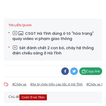
TIN LIÊN QUAN
CSGT Hà Tĩnh dùng ô tô "hóa trang"
quay video vi phạm giao thông
Sét đánh chết 2 con bò, cháy hệ thống
điện chiếu sáng ở Hà Tĩnh
Copy link
#Cháy xe
#Xe bị cháy trên cao tốc ở Hà Tĩnh
#Cháy xe trê
Chủ đề
CHÁY Ở HÀ TĨNH