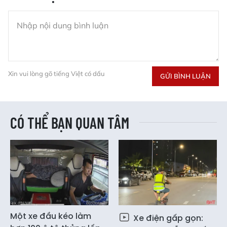
Xin vui lòng gõ tiếng Việt có dấu
GỬI BÌNH LUẬN
CÓ THỂ BẠN QUAN TÂM
Một xe đầu kéo làm
Xe điện gấp gọn: