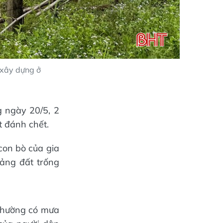
 xây dựng ở
 ngày 20/5, 2
t đánh chết.
 con bò của gia
ảng đất trống
thường có mưa