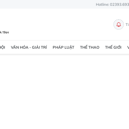
Hotline: 02393.69
T
HỘI
VĂN HÓA - GIẢI TRÍ
PHÁP LUẬT
THỂ THAO
THẾ GIỚI