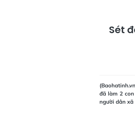
Sét đ
(Baohatinh.vn
đã làm 2 con 
người dân xã 