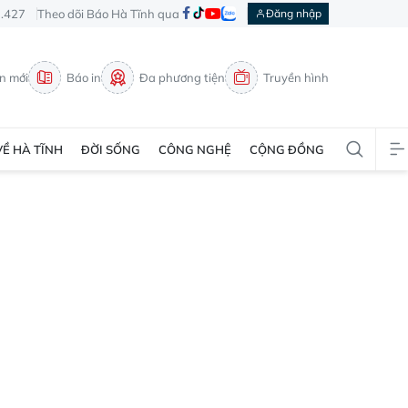
3.427
Theo dõi Báo Hà Tĩnh qua
Đăng nhập
in mới
Báo in
Đa phương tiện
Truyền hình
VỀ HÀ TĨNH
ĐỜI SỐNG
CÔNG NGHỆ
CỘNG ĐỒNG