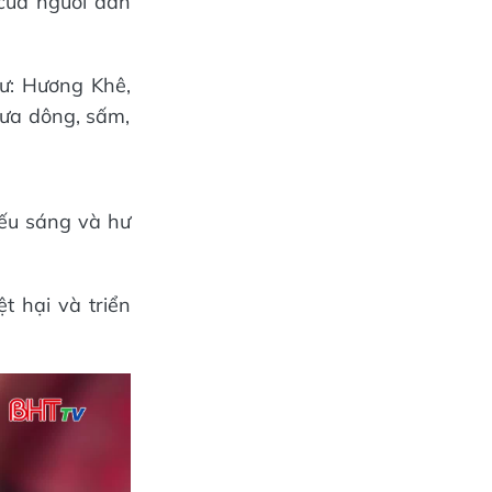
 của người dân
hư: Hương Khê,
mưa dông, sấm,
ếu sáng và hư
t hại và triển