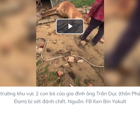
Play
Video
 trường khu vực 2 con bò của gia đình ông Trần Dục (thôn Phú
Đạm) bị sét đánh chết. Nguồn: FB Ken Bin Yakult