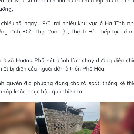
u tối. Một số diện tích lúa xuân chưa kịp thu hoạch
ưởng.
 chiều tối ngày 19/5, tại nhiều khu vực ở Hà Tĩnh n
ng Lĩnh, Đức Thọ, Can Lộc, Thạch Hà... tiếp tục có 
n ở xã Hương Phố, sét đánh làm cháy đường điện chi
hiết bị điện của người dân ở thôn Phố Hòa.
nh quyền địa phương đang cho rà soát, thống kê thiệ
 pháp khắc phục hậu quả thiên tai.