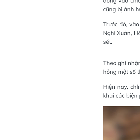
dông vào chiề
cũng bị ảnh h
Trước đó, vào
Nghi Xuân, Hồ
sét.
Theo ghi nhậ
hỏng một số t
Hiện nay, chí
khai các biện