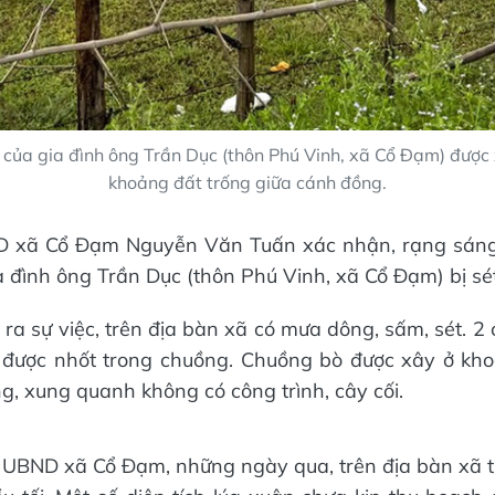
của gia đình ông Trần Dục (thôn Phú Vinh, xã Cổ Đạm) được
khoảng đất trống giữa cánh đồng.
D xã Cổ Đạm Nguyễn Văn Tuấn xác nhận, rạng sáng
a đình ông Trần Dục (thôn Phú Vinh, xã Cổ Đạm) bị sé
ra sự việc, trên địa bàn xã có mưa dông, sấm, sét. 2
 được nhốt trong chuồng. Chuồng bò được xây ở kho
g, xung quanh không có công trình, cây cối.
h UBND xã Cổ Đạm, những ngày qua, trên địa bàn xã 