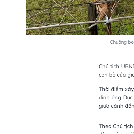
Chuồng bò 
Chủ tịch UBN
con bò của gi
Thời điểm xảy 
đình ông Dục
giữa cánh đồn
Theo Chủ tịc