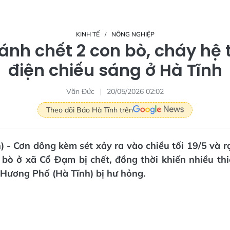
KINH TẾ
NÔNG NGHIỆP
ánh chết 2 con bò, cháy hệ
điện chiếu sáng ở Hà Tĩnh
Văn Đức
20/05/2026 02:02
Theo dõi Báo Hà Tĩnh trên
) - Cơn dông kèm sét xảy ra vào chiều tối 19/5 và 
bò ở xã Cổ Đạm bị chết, đồng thời khiến nhiều thi
Hương Phố (Hà Tĩnh) bị hư hỏng.