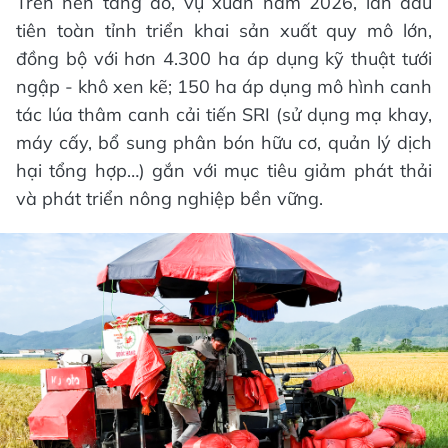
Trên nền tảng đó, vụ xuân năm 2026, lần đầu
tiên toàn tỉnh triển khai sản xuất quy mô lớn,
đồng bộ với hơn 4.300 ha áp dụng kỹ thuật tưới
ngập - khô xen kẽ; 150 ha áp dụng mô hình canh
tác lúa thâm canh cải tiến SRI (sử dụng mạ khay,
máy cấy, bổ sung phân bón hữu cơ, quản lý dịch
hại tổng hợp…) gắn với mục tiêu giảm phát thải
và phát triển nông nghiệp bền vững.